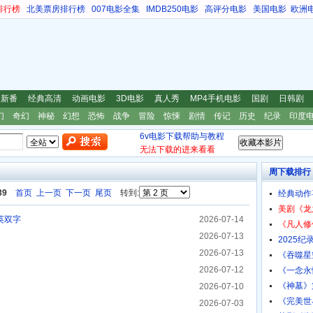
排行榜
北美票房排行榜
007电影全集
IMDB250电影
高评分电影
美国电影
欧洲
漫新番
经典高清
动画电影
3D电影
真人秀
MP4手机电影
国剧
日韩剧
幻
奇幻
神秘
幻想
恐怖
战争
冒险
惊悚
剧情
传记
历史
纪录
印度
6v电影下载帮助与教程
无法下载的进来看看
周下载排行
39
首页
上一页
下一页
尾页
转到:
经典动作
美剧《龙
中英双字
2026-07-14
《凡人修
2026-07-13
2025
2026-07-13
《吞噬星
2026-07-12
《一念永
《神墓》
2026-07-10
《完美世
2026-07-03