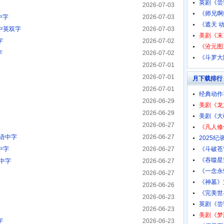
英剧《尝
2026-07-03
《师兄啊
中字
2026-07-03
《遮天 
D中英双字
2026-07-03
美剧《末
字
2026-07-02
《沧元图
字
2026-07-02
《斗罗大
2026-07-01
2026-07-01
月下载排行
2026-07-01
经典动作
2026-06-29
美剧《龙
2026-06-29
美剧《大
2026-06-27
《凡人修
国语中字
2026-06-27
2025
中字
2026-06-27
《斗破苍
《吞噬星
语中字
2026-06-27
《一念永
2026-06-27
《神墓》
2026-06-26
《完美世
2026-06-23
英剧《尝
2026-06-23
美剧《梦
字
2026-06-23