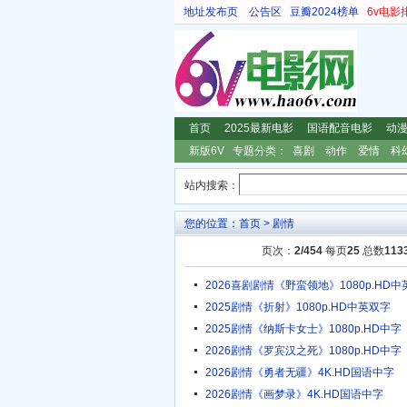
地址发布页
公告区
豆瓣2024榜单
6v电影
首页
2025最新电影
国语配音电影
动
新版6V
专题分类：
喜剧
动作
爱情
科
站内搜索：
您的位置：
首页
>
剧情
页次：
2/454
每页
25
总数
113
2026喜剧剧情《野蛮领地》1080p.HD
2025剧情《折射》1080p.HD中英双字
2025剧情《纳斯卡女士》1080p.HD中字
2026剧情《罗宾汉之死》1080p.HD中字
2026剧情《勇者无疆》4K.HD国语中字
2026剧情《画梦录》4K.HD国语中字