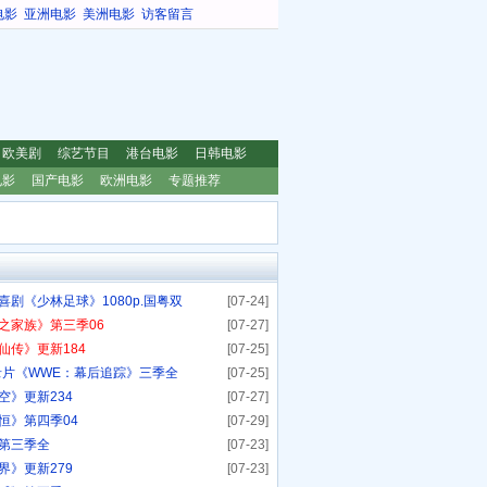
电影
亚洲电影
美洲电影
访客留言
欧美剧
综艺节目
港台电影
日韩电影
电影
国产电影
欧洲电影
专题推荐
喜剧《少林足球》1080p.国粤双
[07-24]
之家族》第三季06
[07-27]
仙传》更新184
[07-25]
纪录片《WWE：幕后追踪》三季全
[07-25]
空》更新234
[07-27]
恒》第四季04
[07-29]
第三季全
[07-23]
界》更新279
[07-23]