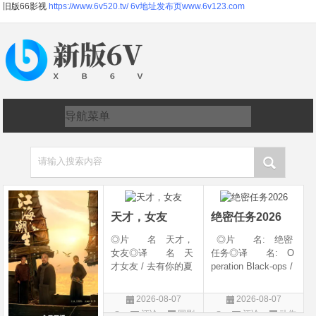
旧版66影视
https://www.6v520.tv/
6v地址发布页www.6v123.com
请输入搜索内容
天才，女友
绝密任务2026
◎片 名 天才，
◎片 名: 绝密
女友◎译 名 天
任务◎译 名: O
才女友 / 去有你的夏
peration Black-ops /
天 / 当你耀眼时◎
中国兵王 / 中国兵王
年 代 2026◎
&amp;middot;绝密任
2026-08-07
2026-08-07
产 地 中国大陆
务◎年 代: 202
评论
国剧
评论
动作