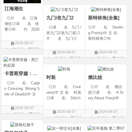
◎类 别 剧情 /
6◎产 地: 中国
片
爱情◎语 言 汉
大陆◎类 别:
江海潮生
语普通话◎上映日期
动作 / 战争 / 犯
九门/老九门2
斯特林角[全集]
◎片 名 江海
潮生◎译 名 张
◎译 名 九门 /
◎片 名: Sterlin
謇◎年 代 2026
老九门2/老九门贰◎
g Point◎中 文 名:
◎产 地 中国大
片 名 九门◎
斯特林角◎年
陆◎类 别 传记
2026-08-07
年 代 2026◎
代: 2026◎产
/ 历史 / 古装◎语
评论
国剧
产 地 中国大陆
地: 美国◎类
言 汉语普通话◎
2026-08-07
2026-08-07
◎类 别 剧情 /
别: 剧情◎语
上映日期 2026-07-
评论
国剧
评论
欧美
奇幻 / 冒险◎语
言: 英语◎上映日
20(中国大陆)◎
剧
言 汉语普通话◎上
期: 2026-08-05(美
映日期 2026-07
国)◎IMDb评分: 6
卡普斯穿越：死亡的反面
时装
燃比娃
◎片 名: Capp
◎片 名: Cout
◎片 名: 燃比
s Crossing: Wrong S
ure◎中 文 名: 时装
娃◎译 名: A St
ide of Dead◎中 文
◎译 名: Stitch
ory About Fire◎年
名: 卡普斯穿越：
es / 缝合 / 高订人生
代: 2025◎产
死亡的反面◎年
2026-08-07
(台)◎年 代: 20
地: 中国大陆◎
代: 2026◎产
2026-08-07
2026-08-07
评论
剧情
25◎产 地: 法
类 别: 动画 / 奇
地: 美国◎类
评论
剧情
评论
动画
国 / 美国◎类 别:
幻 / 冒险◎语 言:
片
别: 剧情 / 悬疑 / 惊
片
片
剧情◎语 言:
汉语普通话◎上映
悚 / 犯罪◎语
法语 /
日期: 202