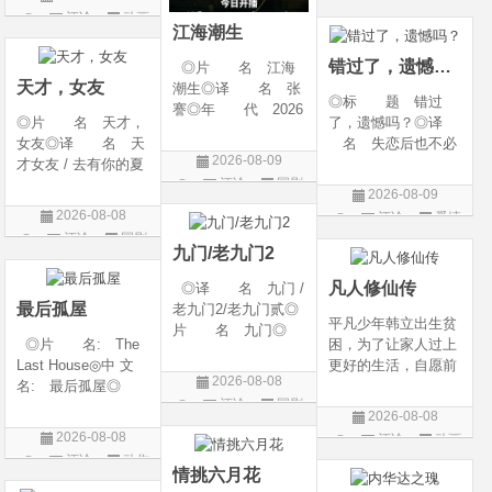
g Heaven / Perfect
语 言 汉语普通
评论
动画
片
World Movie: Nine T
话◎上映日期 2026
江海潮生
片
ribulations Incinerate
-06-12(中国大陆)◎
错过了，遗憾吗？
◎片 名 江海
the H
天才，女友
潮生◎译 名 张
◎标 题 错过
謇◎年 代 2026
◎片 名 天才，
了，遗憾吗？◎译
◎产 地 中国大
女友◎译 名 天
名 失恋后也不必
陆◎类 别 传记
2026-08-09
才女友 / 去有你的夏
做的12件事 / Be You
/ 历史 / 古装◎语
评论
国剧
天 / 当你耀眼时◎
rself◎年 代 20
言 汉语普通话◎
2026-08-09
年 代 2026◎
26◎产 地 中国
上映日期 2026-07-
2026-08-08
评论
爱情
产 地 中国大陆
大陆◎类 别 喜
20(中国大陆)◎
评论
国剧
片
◎类 别 剧情 /
剧 / 爱情◎语
九门/老九门2
爱情◎语 言 汉
言 汉语普通话◎上
凡人修仙传
◎译 名 九门 /
语普通话◎上映日期
映
最后孤屋
老九门2/老九门贰◎
平凡少年韩立出生贫
片 名 九门◎
◎片 名: The
困，为了让家人过上
年 代 2026◎
Last House◎中 文
更好的生活，自愿前
产 地 中国大陆
2026-08-08
名: 最后孤屋◎
去七玄门参加入门考
◎类 别 剧情 /
评论
国剧
译 名: 11817 /
核，最终被墨大夫收
奇幻 / 冒险◎语
2026-08-08
Eleven Eight One S
入门下。 墨大夫一
言 汉语普通话◎上
2026-08-08
评论
动画
even◎年 代: 2
开始对韩立悉心培
映日期 2026-07
评论
动作
片
026◎产 地: 英
养、传授医术，让韩
情挑六月花
片
国 / 法国 / 美国◎
立对他非常感激，但