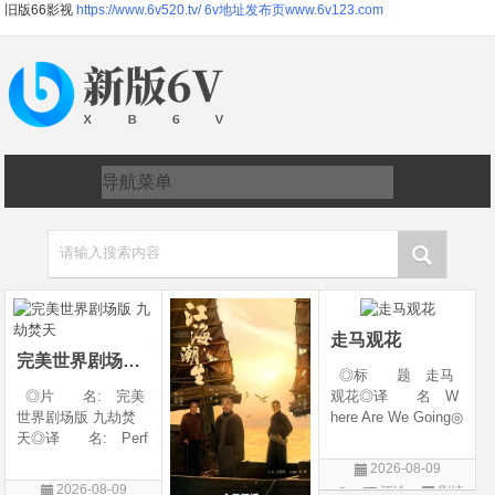
旧版66影视
https://www.6v520.tv/
6v地址发布页www.6v123.com
请输入搜索内容
走马观花
完美世界剧场版 九劫焚天
◎标 题 走马
◎片 名: 完美
观花◎译 名 W
世界剧场版 九劫焚
here Are We Going◎
天◎译 名: Perf
年 代 2026◎
ect World Movie: Ni
产 地 中国大陆
2026-08-09
ne Calamities Burnin
◎类 别 剧情◎
2026-08-09
评论
剧情