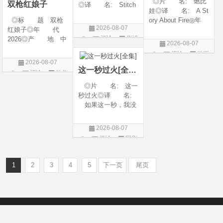
◎片 名: 燃比
双枪红娘子
◎译 名: Stitch
娃◎译 名: A St
es / 缝合 / 高订人生
◎标 题 双枪
ory About Fire◎年
(台)◎年 代: 20
2026-08-07
红娘子◎年 代
代: 2025◎产
25◎产 地: 法
评论
剧情
2026◎产 地 中
地: 中国大陆◎
国 / 美国◎类 别:
2026-08-07
国大陆◎类 别
类 别: 动画 / 奇
片
剧情◎语 言:
评论
动画
剧情 / 动作 / 战争◎
幻 / 冒险◎语 言:
法语 /
2026-08-07
片
上映日期 2026-08-
汉语普通话◎上映
这一秒过火[全集]
评论
动作
06(中国大陆)◎豆瓣
日期: 202
片
◎片 名: 这一
链接 https://movie.
秒过火◎译 名:
douban.com/s
如果这一秒，我没
遇见你 / 这一秒◎
年 代: 2026◎
2026-08-07
产 地: 中国大
评论
国剧
陆◎类 别: 剧
情 / 爱情◎语 言:
汉语普通话◎上映
1
2
3
4
5
下一页
尾页
Copyright © 2012-2022
新版6v电影（旧版66影视）- 免费电影下载