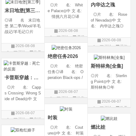
内华达之瑰
◎片 名: Whit
类 别: 动作 /
随着一同入
末日地堡[第三季]
e Palace◎中 文 名:
◎片 名: Rose
情挑六月花◎译
◎译 名 末日地
of Nevada◎中 文
名: 人间有情 / 极
堡 第二季/Wool/羊毛
名: 内华达之瑰◎
道之恋 / 白色宫殿◎
2026-08-08
战记/羊毛记◎片
译 名: 内华达
年 代: 1990◎
评论
爱情
名 Silo Season 2
玫瑰 / 英伦转生号
产 地: 美国◎
2026-08-08
◎年 代 2024◎
(港) / 谜航(台)◎年
片
类 别: 剧情 / 爱
2026-08-08
评论
恐怖
产 地 美国◎
代: 2025◎产
情◎语
评论
欧美
片
类 别 剧情 / 科
地: 英国◎类
绝密任务2026
剧
幻 / 悬疑◎语
别: 剧情 / 恐
斯特林角[全集]
◎片 名: 绝密
言 英语◎上映日
任务◎译 名: O
◎片 名: Sterlin
卡普斯穿越：死亡的反面
peration Black-ops /
g Point◎中 文 名:
中国兵王 / 中国兵王
◎片 名: Capp
斯特林角◎年
&amp;middot;绝密任
2026-08-07
s Crossing: Wrong S
代: 2026◎产
务◎年 代: 202
评论
动作
ide of Dead◎中 文
地: 美国◎类
6◎产 地: 中国
2026-08-07
名: 卡普斯穿越：
别: 剧情◎语
片
大陆◎类 别:
评论
欧美
死亡的反面◎年
言: 英语◎上映日
动作 / 战争 / 犯
2026-08-07
剧
代: 2026◎产
期: 2026-08-05(美
时装
评论
剧情
地: 美国◎类
国)◎IMDb评分: 6
片
燃比娃
◎片 名: Cout
别: 剧情 / 悬疑 / 惊
ure◎中 文 名: 时装
悚 / 犯罪◎语