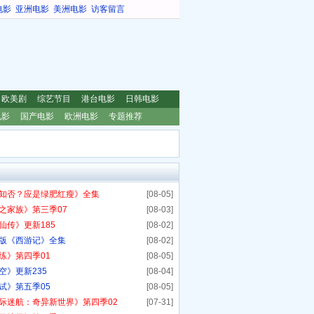
电影
亚洲电影
美洲电影
访客留言
欧美剧
综艺节目
港台电影
日韩电影
电影
国产电影
欧洲电影
专题推荐
知否？应是绿肥红瘦》全集
[08-05]
之家族》第三季07
[08-03]
仙传》更新185
[08-02]
版《西游记》全集
[08-02]
练》第四季01
[08-05]
空》更新235
[08-04]
试》第五季05
[08-05]
际迷航：奇异新世界》第四季02
[07-31]