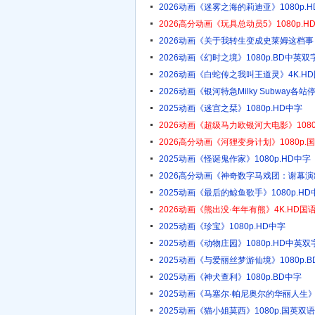
2026动画《迷雾之海的莉迪亚》1080p.
2026高分动画《玩具总动员5》1080p.
2026动画《关于我转生变成史莱姆这档事 
2026动画《幻时之境》1080p.BD中英双
2026动画《白蛇传之我叫王道灵》4K.H
2026动画《银河特急Milky Subway各
2025动画《迷宫之栞》1080p.HD中字
2026动画《超级马力欧银河大电影》108
2026高分动画《河狸变身计划》1080p.
2025动画《怪诞鬼作家》1080p.HD中字
2026高分动画《神奇数字马戏团：谢幕演出
2025动画《最后的鲸鱼歌手》1080p.H
2026动画《熊出没·年年有熊》4K.HD国
2025动画《珍宝》1080p.HD中字
2025动画《动物庄园》1080p.HD中英双
2025动画《与爱丽丝梦游仙境》1080p.
2025动画《神犬查利》1080p.BD中字
2025动画《马塞尔·帕尼奥尔的华丽人生》1
2025动画《猫小姐莫西》1080p.国英双语