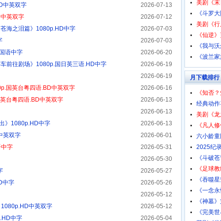
美剧《末
HD中英双字
2026-07-13
《斗罗大
HD中英双字
2026-07-12
美剧《行
苍海之泪篇》1080p.HD中字
2026-07-03
《仙逆》
字
2026-07-03
《我与沃
D国语中字
2026-06-20
《波兰家
站停车前往剧场》1080p.国日英三语.HD中字
2026-06-19
2026-06-19
月下载排行
0p.国英台粤四语.BD中英双字
2026-06-16
《知否？
国英台粤四语.BD中英双字
2026-06-13
经典动作
2026-06-13
美剧《龙
》1080p.HD中字
2026-06-13
《凡人修
D中英双字
2026-06-01
六小龄童
语中字
2026-05-31
2025
《斗破苍
2026-05-30
《足球教
字
2026-05-27
《吞噬星
BD中字
2026-05-26
《一念永
2026-05-12
《神墓》
080p.HD中英双字
2026-05-12
《完美世
.HD中字
2026-05-04