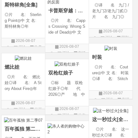
斯特林角[全集]
◎译 名 九门 /
卡普斯穿越：死亡的反面
老九门2/老九门贰◎
◎片 名: Sterlin
片 名 九门◎
g Point◎中 文 名:
◎片 名: Capp
年 代 2026◎
斯特林角◎年
s Crossing: Wrong S
产 地 中国大陆
2026-08-07
代: 2026◎产
ide of Dead◎中 文
◎类 别 剧情 /
评论
国剧
地: 美国◎类
名: 卡普斯穿越：
奇幻 / 冒险◎语
2026-08-07
别: 剧情◎语
死亡的反面◎年
言 汉语普通话◎上
2026-08-07
评论
欧美
言: 英语◎上映日
代: 2026◎产
映日期 2026-07
评论
剧情
剧
期: 2026-08-05(美
地: 美国◎类
时装
片
国)◎IMDb评分: 6
别: 剧情 / 悬疑 / 惊
燃比娃
◎片 名: Cout
悚 / 犯罪◎语
双枪红娘子
ure◎中 文 名: 时装
◎片 名: 燃比
◎译 名: Stitch
娃◎译 名: A St
◎标 题 双枪
es / 缝合 / 高订人生
ory About Fire◎年
红娘子◎年 代
(台)◎年 代: 20
2026-08-07
代: 2025◎产
2026◎产 地 中
25◎产 地: 法
评论
剧情
地: 中国大陆◎
国大陆◎类 别
国 / 美国◎类 别:
2026-08-07
类 别: 动画 / 奇
剧情 / 动作 / 战争◎
片
剧情◎语 言:
2026-08-07
评论
动画
幻 / 冒险◎语 言:
上映日期 2026-08-
法语 /
评论
动作
片
汉语普通话◎上映
06(中国大陆)◎豆瓣
这一秒过火[全集]
片
日期: 202
链接 https://movie.
百年孤独 第二季07
◎片 名: 这一
douban.com/s
秒过火◎译 名: