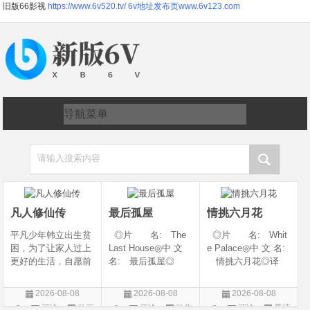
旧版66影视
https://www.6v520.tv/
6v地址发布页www.6v123.com
请输入搜索内容
凡人修仙传
最后孤屋
情挑六月花
平凡少年韩立出生贫
◎片 名: The
◎片 名: Whit
困，为了让家人过上
Last House◎中 文
e Palace◎中 文 名:
更好的生活，自愿前
名: 最后孤屋◎
情挑六月花◎译
去七玄门参加入门考
译 名: 11817 /
名: 人间有情 / 极
核，最终被墨大夫收
Eleven Eight One S
道之恋 / 白色宫殿◎
2026-08-08
2026-08-08
2026-08-08
入门下。 墨大夫一
even◎年 代: 2
年 代: 1990◎
评论
动画
评论
动作
评论
爱情