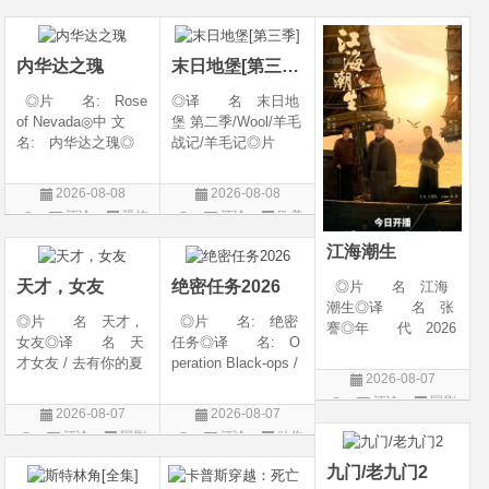
开始对韩立悉心培
026◎产 地: 英
产 地: 美国◎
片
片
片
养、传授医术，让韩
国 / 法国 / 美国◎
类 别: 剧情 / 爱
立对他非常感激，但
类 别: 动作 /
情◎语
内华达之瑰
末日地堡[第三季]
随着一同入
◎片 名: Rose
◎译 名 末日地
of Nevada◎中 文
堡 第二季/Wool/羊毛
名: 内华达之瑰◎
战记/羊毛记◎片
译 名: 内华达
名 Silo Season 2
玫瑰 / 英伦转生号
◎年 代 2024◎
2026-08-08
2026-08-08
(港) / 谜航(台)◎年
产 地 美国◎
评论
恐怖
评论
欧美
代: 2025◎产
类 别 剧情 / 科
片
剧
地: 英国◎类
幻 / 悬疑◎语
江海潮生
别: 剧情 / 恐
言 英语◎上映日
天才，女友
绝密任务2026
◎片 名 江海
潮生◎译 名 张
◎片 名 天才，
◎片 名: 绝密
謇◎年 代 2026
女友◎译 名 天
任务◎译 名: O
◎产 地 中国大
才女友 / 去有你的夏
peration Black-ops /
陆◎类 别 传记
2026-08-07
天 / 当你耀眼时◎
中国兵王 / 中国兵王
/ 历史 / 古装◎语
评论
国剧
年 代 2026◎
&amp;middot;绝密任
言 汉语普通话◎
2026-08-07
2026-08-07
产 地 中国大陆
务◎年 代: 202
上映日期 2026-07-
评论
国剧
评论
动作
◎类 别 剧情 /
6◎产 地: 中国
20(中国大陆)◎
片
爱情◎语 言 汉
大陆◎类 别:
九门/老九门2
语普通话◎上映日期
动作 / 战争 / 犯