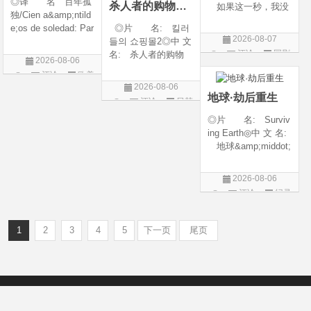
◎译 名 百年孤
杀人者的购物中心2
如果这一秒，我没
独/Cien a&amp;ntild
遇见你 / 这一秒◎
e;os de soledad: Par
◎片 名: 킬러
年 代: 2026◎
2026-08-07
te 1/One Hundred Y
들의 쇼핑몰2◎中 文
产 地: 中国大
评论
国剧
ears of Solitude/One
名: 杀人者的购物
陆◎类 别: 剧
2026-08-06
Hundred Years of So
中心2◎译 名:
情 / 爱情◎语 言:
评论
欧美
litude: Part 1/百年孤
A Shop for Killers S
汉语普通话◎上映
2026-08-06
剧
寂/百年孤寂：第一
2 / A Shop for Killers
地球·劫后重生
评论
日韩
部(台)/百年孤
Season 2◎年
剧
◎片 名: Surviv
代: 2026◎产
ing Earth◎中 文 名:
地: 韩国
地球&amp;middot;
劫后重生◎译
名: 幸存地球◎
2026-08-06
年 代: 2026◎
评论
纪录
产 地: 美国◎
片
类 别: 纪录片
◎语 言: 英语
1
2
3
4
5
下一页
尾页
◎上映
Copyright © 2012-2022
新版6v电影（旧版66影视）- 免费电影下载