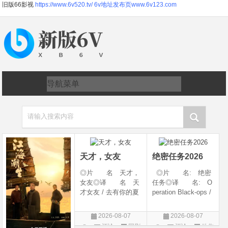
旧版66影视
https://www.6v520.tv/
6v地址发布页www.6v123.com
请输入搜索内容
天才，女友
绝密任务2026
◎片 名 天才，
◎片 名: 绝密
女友◎译 名 天
任务◎译 名: O
才女友 / 去有你的夏
peration Black-ops /
天 / 当你耀眼时◎
中国兵王 / 中国兵王
年 代 2026◎
&amp;middot;绝密任
2026-08-07
2026-08-07
产 地 中国大陆
务◎年 代: 202
评论
国剧
评论
动作