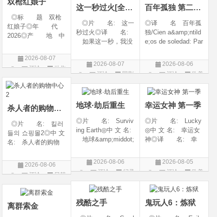
双枪红娘子
这一秒过火[全集]
百年孤独 第二季07
◎标 题 双枪
◎片 名: 这一
◎译 名 百年孤
红娘子◎年 代
秒过火◎译 名:
独/Cien a&amp;ntild
2026◎产 地 中
如果这一秒，我没
e;os de soledad: Par
国大陆◎类 别
遇见你 / 这一秒◎
te 1/One Hundred Y
剧情 / 动作 / 战争◎
2026-08-07
年 代: 2026◎
ears of Solitude/One
上映日期 2026-08-
2026-08-07
2026-08-06
评论
动作
产 地: 中国大
Hundred Years of So
06(中国大陆)◎豆瓣
评论
国剧
评论
欧美
陆◎类 别: 剧
litude: Part 1/百年孤
片
链接 https://movie.
剧
情 / 爱情◎语 言:
寂/百年孤寂：第一
douban.com/s
汉语普通话◎上映
部(台)/百年孤
地球·劫后重生
幸运女神 第一季
杀人者的购物中心2
◎片 名: Surviv
◎片 名: Lucky
◎片 名: 킬러
ing Earth◎中 文 名:
◎中 文 名: 幸运女
들의 쇼핑몰2◎中 文
地球&amp;middot;
神◎译 名: 幸
名: 杀人者的购物
劫后重生◎译
运◎年 代: 202
中心2◎译 名:
名: 幸存地球◎
6◎产 地: 美国
A Shop for Killers S
2026-08-06
2026-08-05
2026-08-06
年 代: 2026◎
◎类 别: 剧情 /
2 / A Shop for Killers
评论
纪录
评论
欧美
评论
日韩
产 地: 美国◎
犯罪◎语 言:
Season 2◎年
片
剧
类 别: 纪录片
英语◎上映日期: 2
剧
代: 2026◎产
◎语 言: 英语
026-07-15(美国)
地: 韩国
残酷之手
鬼玩人6：炼狱
◎上映
离群索金