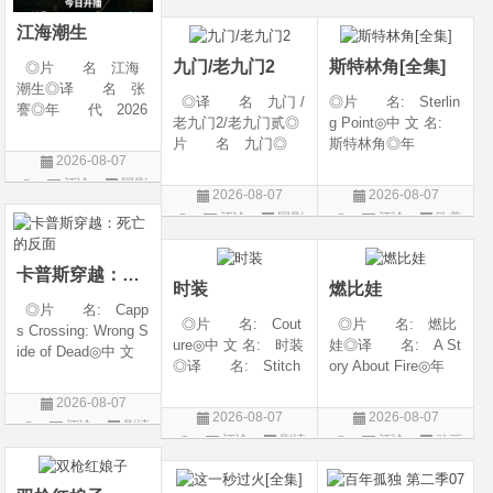
◎类 别 剧情 /
6◎产 地: 中国
片
爱情◎语 言 汉
大陆◎类 别:
江海潮生
语普通话◎上映日期
动作 / 战争 / 犯
九门/老九门2
斯特林角[全集]
◎片 名 江海
潮生◎译 名 张
◎译 名 九门 /
◎片 名: Sterlin
謇◎年 代 2026
老九门2/老九门贰◎
g Point◎中 文 名:
◎产 地 中国大
片 名 九门◎
斯特林角◎年
陆◎类 别 传记
2026-08-07
年 代 2026◎
代: 2026◎产
/ 历史 / 古装◎语
评论
国剧
产 地 中国大陆
地: 美国◎类
言 汉语普通话◎
2026-08-07
2026-08-07
◎类 别 剧情 /
别: 剧情◎语
上映日期 2026-07-
评论
国剧
评论
欧美
奇幻 / 冒险◎语
言: 英语◎上映日
20(中国大陆)◎
剧
言 汉语普通话◎上
期: 2026-08-05(美
映日期 2026-07
国)◎IMDb评分: 6
卡普斯穿越：死亡的反面
时装
燃比娃
◎片 名: Capp
◎片 名: Cout
◎片 名: 燃比
s Crossing: Wrong S
ure◎中 文 名: 时装
娃◎译 名: A St
ide of Dead◎中 文
◎译 名: Stitch
ory About Fire◎年
名: 卡普斯穿越：
es / 缝合 / 高订人生
代: 2025◎产
死亡的反面◎年
2026-08-07
(台)◎年 代: 20
地: 中国大陆◎
代: 2026◎产
2026-08-07
2026-08-07
评论
剧情
25◎产 地: 法
类 别: 动画 / 奇
地: 美国◎类
评论
剧情
评论
动画
国 / 美国◎类 别:
幻 / 冒险◎语 言:
片
别: 剧情 / 悬疑 / 惊
片
片
剧情◎语 言:
汉语普通话◎上映
悚 / 犯罪◎语
法语 /
日期: 202