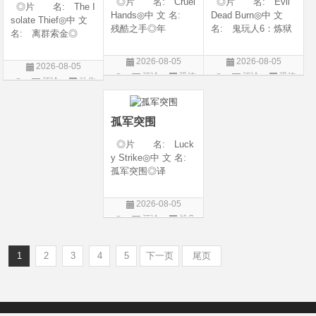
◎片 名: Cruel
◎片 名: Evil
◎片 名: The I
Hands◎中 文 名:
Dead Burn◎中 文
solate Thief◎中 文
残酷之手◎年
名: 鬼玩人6：炼狱
名: 离群索金◎
代: 2026◎产
◎译 名: 尸变
年 代: 2026◎
地: 澳大利亚◎
焚场(台) / 鬼玩人6：
产 地: 美国◎
2026-08-05
2026-08-05
2026-08-05
类 别: 惊悚 / 恐
燃烧 / 鬼玩人崛起衍
类 别: 西部◎
评论
恐怖
评论
恐怖
评论
动作
怖◎语 言: 英
生电影◎年 代:
语 言: 英语◎
片
片
语◎上映日期: 202
2026◎产 地:
片
上映日期: 2026-07-
6-07-24(澳大利亚)
美国◎类 别:
10(美国)◎IMDb评分
孤军突围
◎片 名: Luck
y Strike◎中 文 名:
孤军突围◎译
名: 致命打击◎
年 代: 2026◎
2026-08-05
产 地: 美国◎
评论
战争
类 别: 剧情 / 动
片
作 / 战争◎语 言:
英语◎上映日
1
2
3
4
5
下一页
尾页