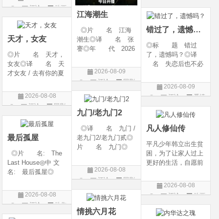
g Heaven / Perfect
语 言 汉语普通
评论
动画
片
World Movie: Nine T
话◎上映日期 2026
江海潮生
片
ribulations Incinerate
-06-12(中国大陆)◎
错过了，遗憾吗？
◎片 名 江海
the H
天才，女友
潮生◎译 名 张
◎标 题 错过
謇◎年 代 2026
◎片 名 天才，
了，遗憾吗？◎译
◎产 地 中国大
女友◎译 名 天
名 失恋后也不必
陆◎类 别 传记
2026-08-09
才女友 / 去有你的夏
做的12件事 / Be You
/ 历史 / 古装◎语
评论
国剧
天 / 当你耀眼时◎
rself◎年 代 20
言 汉语普通话◎
2026-08-09
年 代 2026◎
26◎产 地 中国
上映日期 2026-07-
2026-08-08
评论
爱情
产 地 中国大陆
大陆◎类 别 喜
20(中国大陆)◎
评论
国剧
片
◎类 别 剧情 /
剧 / 爱情◎语
九门/老九门2
爱情◎语 言 汉
言 汉语普通话◎上
凡人修仙传
◎译 名 九门 /
语普通话◎上映日期
映
最后孤屋
老九门2/老九门贰◎
平凡少年韩立出生贫
片 名 九门◎
◎片 名: The
困，为了让家人过上
年 代 2026◎
Last House◎中 文
更好的生活，自愿前
产 地 中国大陆
2026-08-08
名: 最后孤屋◎
去七玄门参加入门考
◎类 别 剧情 /
评论
国剧
译 名: 11817 /
核，最终被墨大夫收
奇幻 / 冒险◎语
2026-08-08
Eleven Eight One S
入门下。 墨大夫一
言 汉语普通话◎上
2026-08-08
评论
动画
even◎年 代: 2
开始对韩立悉心培
映日期 2026-07
评论
动作
片
026◎产 地: 英
养、传授医术，让韩
情挑六月花
片
国 / 法国 / 美国◎
立对他非常感激，但