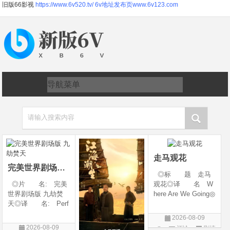
旧版66影视
https://www.6v520.tv/
6v地址发布页www.6v123.com
请输入搜索内容
走马观花
完美世界剧场版 九劫焚天
◎标 题 走马
◎片 名: 完美
观花◎译 名 W
世界剧场版 九劫焚
here Are We Going◎
天◎译 名: Perf
年 代 2026◎
ect World Movie: Ni
产 地 中国大陆
2026-08-09
ne Calamities Burnin
◎类 别 剧情◎
2026-08-09
评论
剧情