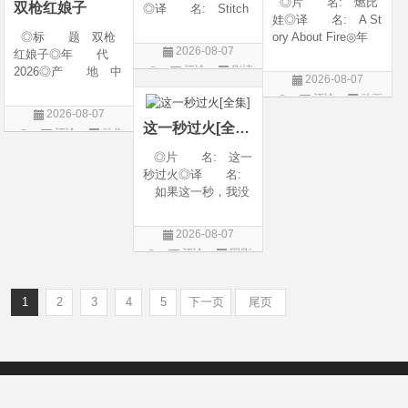
◎片 名: 燃比
双枪红娘子
◎译 名: Stitch
娃◎译 名: A St
es / 缝合 / 高订人生
◎标 题 双枪
ory About Fire◎年
(台)◎年 代: 20
2026-08-07
红娘子◎年 代
代: 2025◎产
25◎产 地: 法
评论
剧情
2026◎产 地 中
地: 中国大陆◎
国 / 美国◎类 别:
2026-08-07
国大陆◎类 别
类 别: 动画 / 奇
片
剧情◎语 言:
评论
动画
剧情 / 动作 / 战争◎
幻 / 冒险◎语 言:
法语 /
2026-08-07
片
上映日期 2026-08-
汉语普通话◎上映
这一秒过火[全集]
评论
动作
06(中国大陆)◎豆瓣
日期: 202
片
◎片 名: 这一
链接 https://movie.
秒过火◎译 名:
douban.com/s
如果这一秒，我没
遇见你 / 这一秒◎
年 代: 2026◎
2026-08-07
产 地: 中国大
评论
国剧
陆◎类 别: 剧
情 / 爱情◎语 言:
汉语普通话◎上映
1
2
3
4
5
下一页
尾页
Copyright © 2012-2022
新版6v电影（旧版66影视）- 免费电影下载