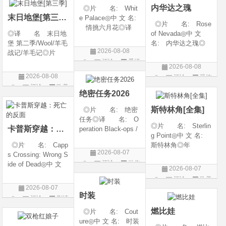
内华达之瑰
◎片 名: Whit
类 别: 动作 /
随着一同入
末日地堡[第三季]
e Palace◎中 文 名:
◎片 名: Rose
情挑六月花◎译
◎译 名 末日地
of Nevada◎中 文
名: 人间有情 / 极
堡 第二季/Wool/羊毛
名: 内华达之瑰◎
道之恋 / 白色宫殿◎
2026-08-08
战记/羊毛记◎片
译 名: 内华达
年 代: 1990◎
评论
爱情
名 Silo Season 2
玫瑰 / 英伦转生号
产 地: 美国◎
2026-08-08
◎年 代 2024◎
(港) / 谜航(台)◎年
片
类 别: 剧情 / 爱
2026-08-08
评论
恐怖
产 地 美国◎
代: 2025◎产
情◎语
评论
欧美
片
类 别 剧情 / 科
地: 英国◎类
绝密任务2026
剧
幻 / 悬疑◎语
别: 剧情 / 恐
斯特林角[全集]
◎片 名: 绝密
言 英语◎上映日
任务◎译 名: O
◎片 名: Sterlin
卡普斯穿越：死亡的反面
peration Black-ops /
g Point◎中 文 名:
中国兵王 / 中国兵王
◎片 名: Capp
斯特林角◎年
&amp;middot;绝密任
2026-08-07
s Crossing: Wrong S
代: 2026◎产
务◎年 代: 202
评论
动作
ide of Dead◎中 文
地: 美国◎类
6◎产 地: 中国
2026-08-07
名: 卡普斯穿越：
别: 剧情◎语
片
大陆◎类 别:
评论
欧美
死亡的反面◎年
言: 英语◎上映日
动作 / 战争 / 犯
2026-08-07
剧
代: 2026◎产
期: 2026-08-05(美
时装
评论
剧情
地: 美国◎类
国)◎IMDb评分: 6
片
燃比娃
◎片 名: Cout
别: 剧情 / 悬疑 / 惊
ure◎中 文 名: 时装
悚 / 犯罪◎语