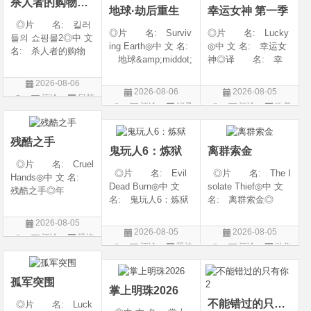
杀人者的购物中心2
地球·劫后重生
幸运女神 第一季
◎片 名: 킬러
◎片 名: Surviv
◎片 名: Lucky
들의 쇼핑몰2◎中 文
ing Earth◎中 文 名:
◎中 文 名: 幸运女
名: 杀人者的购物
地球&amp;middot;
神◎译 名: 幸
中心2◎译 名:
劫后重生◎译
运◎年 代: 202
A Shop for Killers S
2026-08-06
名: 幸存地球◎
6◎产 地: 美国
2 / A Shop for Killers
2026-08-06
2026-08-05
评论
日韩
年 代: 2026◎
◎类 别: 剧情 /
Season 2◎年
评论
纪录
评论
欧美
产 地: 美国◎
犯罪◎语 言:
剧
代: 2026◎产
片
剧
类 别: 纪录片
英语◎上映日期: 2
地: 韩国
◎语 言: 英语
026-07-15(美国)
残酷之手
鬼玩人6：炼狱
离群索金
◎上映
◎片 名: Cruel
◎片 名: Evil
◎片 名: The I
Hands◎中 文 名:
Dead Burn◎中 文
solate Thief◎中 文
残酷之手◎年
名: 鬼玩人6：炼狱
名: 离群索金◎
代: 2026◎产
◎译 名: 尸变
年 代: 2026◎
地: 澳大利亚◎
2026-08-05
焚场(台) / 鬼玩人6：
产 地: 美国◎
类 别: 惊悚 / 恐
2026-08-05
2026-08-05
评论
恐怖
燃烧 / 鬼玩人崛起衍
类 别: 西部◎
怖◎语 言: 英
评论
恐怖
评论
动作
生电影◎年 代:
语 言: 英语◎
片
语◎上映日期: 202
片
片
2026◎产 地:
上映日期: 2026-07-
6-07-24(澳大利亚)
美国◎类 别:
10(美国)◎IMDb评分
孤军突围
掌上明珠2026
不能错过的只有你2
◎片 名: Luck