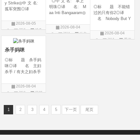
◎中 文 名: 掌上
y Strike◎中 文 名:
明珠◎译 名: M
◎标 题 不能错
孤军突围◎译
aa Inti Bangaaram◎
过的只有你2◎译
名: 致命打击◎
年 代: 2026◎
名 Nobody But Y
年 代: 2026◎
2026-08-05
产 地: 印度◎
ou 2◎年 代 20
产 地: 美国◎
2026-08-04
评论
战争
类 别: 动作 / 惊
26◎产 地 中国
类 别: 剧情 / 动
2026-08-04
评论
动作
悚◎语 言: 泰
大陆◎类 别 喜
片
作 / 战争◎语 言:
评论
爱情
片
卢固语 Telugu◎上映
剧 / 爱情◎语
英语◎上映日
片
日期: 2026-06
言 汉语普通话◎上
杀手妈咪
映日期 2026-04-1
◎标 题 杀手妈
咪◎译 名 主妇
杀手 / 有夫之妇杀手
/ Married Woman Kil
ler / A Bona Fide Kill
2026-08-04
er◎年 代 2026
评论
日韩
◎产 地 韩国◎
剧
类 别 剧情 / 惊
悚◎语
1
2
3
4
5
下一页
尾页
Copyright © 2012-2022
新版6v电影（旧版66影视）- 免费电影下载