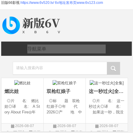
旧版66影视
https://www.6v520.tv/
6v地址发布页www.6v123.com
请输入搜索内容
燃比娃
双枪红娘子
这一秒过火[全集]
◎片 名: 燃比
◎标 题 双枪
◎片 名: 这一
娃◎译 名: A St
红娘子◎年 代
秒过火◎译 名:
ory About Fire◎年
2026◎产 地 中
如果这一秒，我没
代: 2025◎产
国大陆◎类 别
遇见你 / 这一秒◎
地: 中国大陆◎
剧情 / 动作 / 战争◎
年 代: 2026◎
2026-08-07
2026-08-07
2026-08-07
类 别: 动画 / 奇
上映日期 2026-08-
产 地: 中国大
评论
动画
评论
动作
评论
国剧