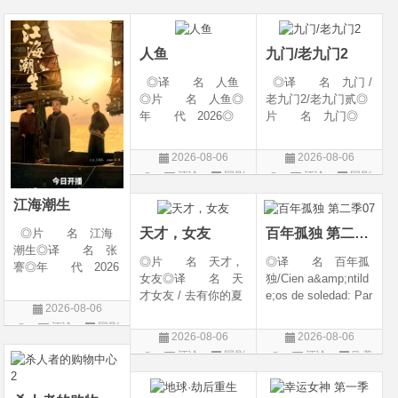
幻 / 冒险◎语 言:
06(中国大陆)◎豆瓣
陆◎类 别: 剧
片
片
汉语普通话◎上映
链接 https://movie.
情 / 爱情◎语 言:
日期: 202
douban.com/s
汉语普通话◎上映
人鱼
九门/老九门2
◎译 名 人鱼
◎译 名 九门 /
◎片 名 人鱼◎
老九门2/老九门贰◎
年 代 2026◎
片 名 九门◎
产 地 中国大陆
年 代 2026◎
◎类 别 剧情 /
产 地 中国大陆
2026-08-06
2026-08-06
悬疑◎语 言 汉
◎类 别 剧情 /
评论
国剧
评论
国剧
语普通话◎上映日
奇幻 / 冒险◎语
期 2026-08-04(中国
言 汉语普通话◎上
江海潮生
大陆)◎IMDb链接 t
映日期 2026-07
天才，女友
百年孤独 第二季07
◎片 名 江海
潮生◎译 名 张
◎片 名 天才，
◎译 名 百年孤
謇◎年 代 2026
女友◎译 名 天
独/Cien a&amp;ntild
◎产 地 中国大
才女友 / 去有你的夏
e;os de soledad: Par
陆◎类 别 传记
2026-08-06
天 / 当你耀眼时◎
te 1/One Hundred Y
/ 历史 / 古装◎语
评论
国剧
年 代 2026◎
ears of Solitude/One
言 汉语普通话◎
2026-08-06
2026-08-06
产 地 中国大陆
Hundred Years of So
上映日期 2026-07-
评论
国剧
评论
欧美
◎类 别 剧情 /
litude: Part 1/百年孤
20(中国大陆)◎
剧
爱情◎语 言 汉
寂/百年孤寂：第一
语普通话◎上映日期
部(台)/百年孤