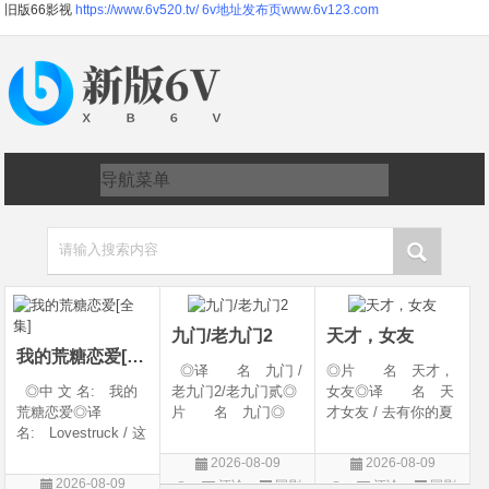
旧版66影视
https://www.6v520.tv/
6v地址发布页www.6v123.com
请输入搜索内容
九门/老九门2
天才，女友
我的荒糖恋爱[全集]
◎译 名 九门 /
◎片 名 天才，
◎中 文 名: 我的
老九门2/老九门贰◎
女友◎译 名 天
荒糖恋爱◎译
片 名 九门◎
才女友 / 去有你的夏
名: Lovestruck / 这
年 代 2026◎
天 / 当你耀眼时◎
糟糕的爱情 / 这该死
产 地 中国大陆
年 代 2026◎
2026-08-09
2026-08-09
的爱情◎年 代:
◎类 别 剧情 /
产 地 中国大陆
2026-08-09
评论
国剧
评论
国剧