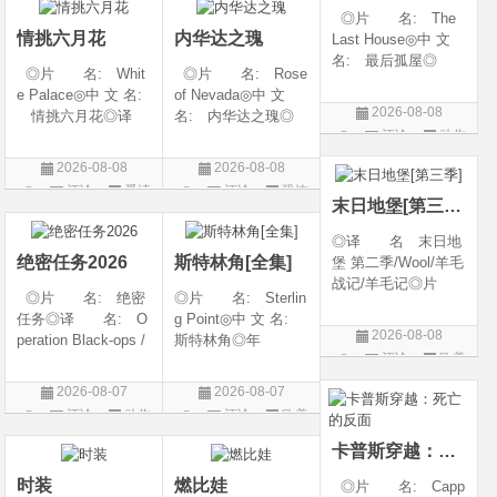
◎片 名: The
言 汉语普通话◎上
立对他非常感激，但
情挑六月花
内华达之瑰
Last House◎中 文
映
随着一同入
名: 最后孤屋◎
◎片 名: Whit
◎片 名: Rose
译 名: 11817 /
e Palace◎中 文 名:
of Nevada◎中 文
Eleven Eight One S
2026-08-08
情挑六月花◎译
名: 内华达之瑰◎
even◎年 代: 2
评论
动作
名: 人间有情 / 极
译 名: 内华达
026◎产 地: 英
道之恋 / 白色宫殿◎
玫瑰 / 英伦转生号
片
国 / 法国 / 美国◎
2026-08-08
2026-08-08
年 代: 1990◎
(港) / 谜航(台)◎年
类 别: 动作 /
评论
爱情
评论
恐怖
产 地: 美国◎
代: 2025◎产
末日地堡[第三季]
片
片
类 别: 剧情 / 爱
地: 英国◎类
◎译 名 末日地
情◎语
别: 剧情 / 恐
绝密任务2026
斯特林角[全集]
堡 第二季/Wool/羊毛
战记/羊毛记◎片
◎片 名: 绝密
◎片 名: Sterlin
名 Silo Season 2
任务◎译 名: O
g Point◎中 文 名:
◎年 代 2024◎
2026-08-08
peration Black-ops /
斯特林角◎年
产 地 美国◎
评论
欧美
中国兵王 / 中国兵王
代: 2026◎产
类 别 剧情 / 科
&amp;middot;绝密任
地: 美国◎类
剧
幻 / 悬疑◎语
2026-08-07
2026-08-07
务◎年 代: 202
别: 剧情◎语
言 英语◎上映日
评论
动作
评论
欧美
6◎产 地: 中国
言: 英语◎上映日
片
剧
大陆◎类 别:
期: 2026-08-05(美
卡普斯穿越：死亡的反面
动作 / 战争 / 犯
国)◎IMDb评分: 6
时装
燃比娃
◎片 名: Capp