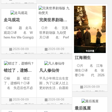
2026◎产 地:
奇幻 / 冒险◎语
◎类 别 剧情 /
评论
日韩
韩国◎类 别:
言 汉语普通话◎上
爱情◎语 言 汉
剧
剧情 / 爱情◎语
映日期 2026-07
语普通话◎上映日期
言: 韩语◎上
走马观花
完美世界剧场版 九劫焚天
◎标 题 走马
◎片 名: 完美
观花◎译 名 W
世界剧场版 九劫焚
here Are We Going◎
天◎译 名: Perf
年 代 2026◎
ect World Movie: Ni
产 地 中国大陆
ne Calamities Burnin
2026-08-09
2026-08-09
◎类 别 剧情◎
g Heaven / Perfect
评论
剧情
评论
动画
语 言 汉语普通
World Movie: Nine T
江海潮生
片
片
话◎上映日期 2026
ribulations Incinerate
◎片 名 江海
-06-12(中国大陆)◎
the H
错过了，遗憾吗？
凡人修仙传
潮生◎译 名 张
謇◎年 代 2026
◎标 题 错过
平凡少年韩立出生贫
◎产 地 中国大
了，遗憾吗？◎译
困，为了让家人过上
陆◎类 别 传记
2026-08-09
名 失恋后也不必
更好的生活，自愿前
/ 历史 / 古装◎语
评论
国剧
做的12件事 / Be You
去七玄门参加入门考
言 汉语普通话◎
rself◎年 代 20
核，最终被墨大夫收
上映日期 2026-07-
2026-08-09
2026-08-08
26◎产 地 中国
入门下。 墨大夫一
20(中国大陆)◎
评论
爱情
评论
动画
大陆◎类 别 喜
开始对韩立悉心培
最后孤屋
片
片
剧 / 爱情◎语
养、传授医术，让韩