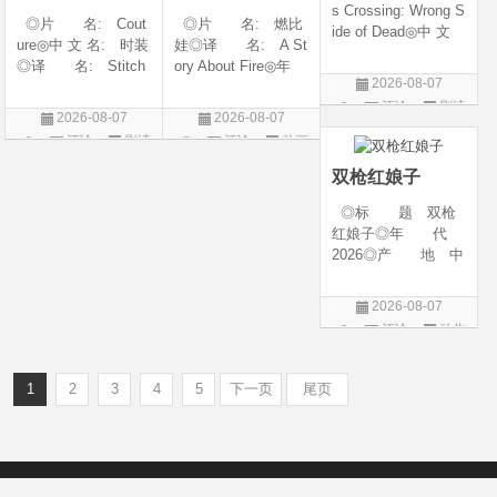
s Crossing: Wrong S
◎片 名: Cout
◎片 名: 燃比
ide of Dead◎中 文
ure◎中 文 名: 时装
娃◎译 名: A St
名: 卡普斯穿越：
◎译 名: Stitch
ory About Fire◎年
死亡的反面◎年
2026-08-07
es / 缝合 / 高订人生
代: 2025◎产
代: 2026◎产
评论
剧情
(台)◎年 代: 20
地: 中国大陆◎
地: 美国◎类
2026-08-07
2026-08-07
25◎产 地: 法
类 别: 动画 / 奇
片
别: 剧情 / 悬疑 / 惊
评论
剧情
评论
动画
国 / 美国◎类 别:
幻 / 冒险◎语 言:
悚 / 犯罪◎语
片
片
剧情◎语 言:
汉语普通话◎上映
双枪红娘子
法语 /
日期: 202
◎标 题 双枪
红娘子◎年 代
2026◎产 地 中
国大陆◎类 别
剧情 / 动作 / 战争◎
2026-08-07
上映日期 2026-08-
评论
动作
06(中国大陆)◎豆瓣
片
链接 https://movie.
douban.com/s
1
2
3
4
5
下一页
尾页
Copyright © 2012-2022
新版6v电影（旧版66影视）- 免费电影下载