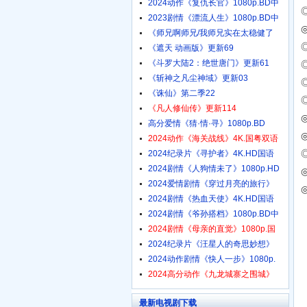
2024动作《复仇长官》1080p.BD中
2023剧情《漂流人生》1080p.BD中
《师兄啊师兄/我师兄实在太稳健了
《遮天 动画版》更新69
《斗罗大陆2：绝世唐门》更新61
《斩神之凡尘神域》更新03
《诛仙》第二季22
《凡人修仙传》更新114
◎
高分爱情《猜·情·寻》1080p.BD
2024动作《海关战线》4K.国粤双语
2024纪录片《寻护者》4K.HD国语
中
2024剧情《人狗情未了》1080p.HD
◎
2024爱情剧情《穿过月亮的旅行》
2024剧情《热血天使》4K.HD国语
中
2024剧情《爷孙搭档》1080p.BD中
2024剧情《母亲的直觉》1080p.国
2024纪录片《汪星人的奇思妙想》
2024动作剧情《快人一步》1080p.
2024高分动作《九龙城寨之围城》
最新电视剧下载