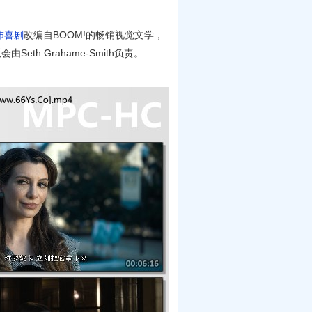
怖
喜剧
改编自BOOM!的畅销视觉文学，
Seth Grahame-Smith负责。