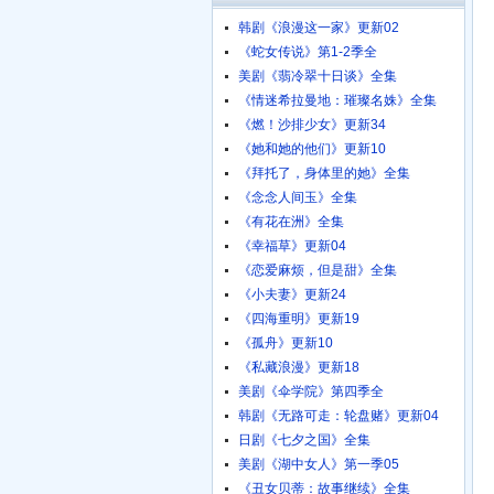
韩剧《浪漫这一家》更新02
《蛇女传说》第1-2季全
美剧《翡冷翠十日谈》全集
《情迷希拉曼地：璀璨名姝》全集
《燃！沙排少女》更新34
《她和她的他们》更新10
D
《拜托了，身体里的她》全集
《念念人间玉》全集
《有花在洲》全集
《幸福草》更新04
《恋爱麻烦，但是甜》全集
《小夫妻》更新24
《四海重明》更新19
《孤舟》更新10
《私藏浪漫》更新18
美剧《伞学院》第四季全
韩剧《无路可走：轮盘赌》更新04
日剧《七夕之国》全集
美剧《湖中女人》第一季05
《丑女贝蒂：故事继续》全集