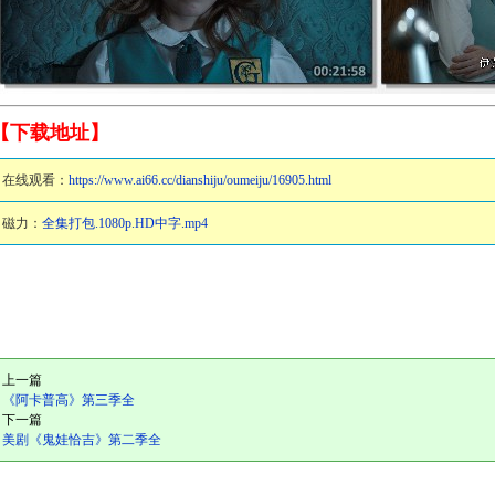
【下载地址】
在线观看：
https://www.ai66.cc/dianshiju/oumeiju/16905.html
磁力：
全集打包.1080p.HD中字.mp4
上一篇
《阿卡普高》第三季全
下一篇
美剧《鬼娃恰吉》第二季全