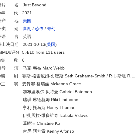
◎片 名 Just Beyond
◎年 代 2021
◎产 地
美国
◎类 别
喜剧
/
恐怖
/
奇幻
◎语 言 英语
◎上映日期 2021-10-13(
美国
)
IMDb评分 5.4/10 from 131 users
◎集 数 8
◎导 演 马克·韦布 Marc Webb
编 剧 赛斯·格雷厄姆-史密斯 Seth Grahame-Smith / R·L·斯坦 R.L. S
◎主 演 麦肯娜·格瑞丝 Mckenna Grace
加布里埃尔·贝特曼 Gabriel Bateman
瑞琪·琳德赫姆 Riki Lindhome
亨利·托马斯 Henry Thomas
伊扎贝拉·维多维奇 Izabela Vidovic
葛晓洁 Christine Ko
肯尼·阿方索 Kenny Alfonso