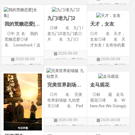
西◎类 别: 动
期 2026-08-09(中国
地: 英国◎类
评论
动画
片
片
作 / 科幻 / 惊悚 / 犯
大陆网络)◎豆瓣链
别: 喜剧 / 动画 /
片
罪 / 冒险◎语
接 https://movie.
短片◎语 言:
九门/老九门2
英语◎上映日期:
我的荒糖恋爱[全集]
天才，女友
◎译 名 九门 /
◎中 文 名: 我的
老九门2/老九门贰◎
◎片 名 天才，
荒糖恋爱◎译
片 名 九门◎
女友◎译 名 天
名: Lovestruck / 这
年 代 2026◎
才女友 / 去有你的夏
糟糕的爱情 / 这该死
产 地 中国大陆
天 / 当你耀眼时◎
2026-08-09
的爱情◎年 代:
◎类 别 剧情 /
年 代 2026◎
2026-08-09
2026-08-09
评论
国剧
2026◎产 地:
奇幻 / 冒险◎语
产 地 中国大陆
评论
日韩
评论
国剧
韩国◎类 别:
言 汉语普通话◎上
◎类 别 剧情 /
剧
剧情 / 爱情◎语
映日期 2026-07
爱情◎语 言 汉
言: 韩语◎上
语普通话◎上映日期
完美世界剧场版 九劫焚天
走马观花
◎片 名: 完美
◎标 题 走马
世界剧场版 九劫焚
观花◎译 名 W
天◎译 名: Perf
here Are We Going◎
ect World Movie: Ni
年 代 2026◎
ne Calamities Burnin
产 地 中国大陆
2026-08-09
2026-08-09
g Heaven / Perfect
◎类 别 剧情◎
评论
动画
评论
剧情
World Movie: Nine T
语 言 汉语普通
片
片
ribulations Incinerate
话◎上映日期 2026