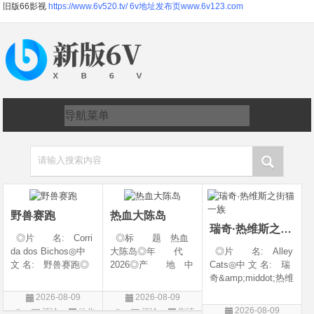
旧版66影视
https://www.6v520.tv/
6v地址发布页www.6v123.com
请输入搜索内容
野兽赛跑
热血大陈岛
瑞奇·热维斯之街猫一族
◎片 名: Corri
◎标 题 热血
da dos Bichos◎中
大陈岛◎年 代
◎片 名: Alley
文 名: 野兽赛跑◎
2026◎产 地 中
Cats◎中 文 名: 瑞
译 名: Beast R
国大陆◎类 别
奇&amp;middot;热维
ace◎年 代: 20
剧情◎语 言 汉
斯之街猫一族◎年
2026-08-09
2026-08-09
26◎产 地: 巴
语普通话◎上映日
代: 2026◎产
2026-08-09
评论
动作
评论
剧情