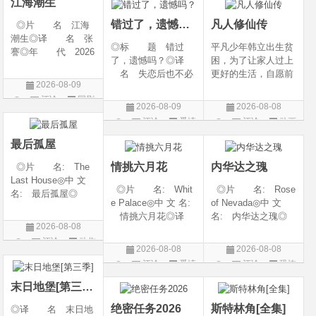
江海潮生
the H
-06-12(中国大陆)◎
错过了，遗憾吗？
凡人修仙传
◎片 名 江海
潮生◎译 名 张
◎标 题 错过
平凡少年韩立出生贫
謇◎年 代 2026
了，遗憾吗？◎译
困，为了让家人过上
◎产 地 中国大
名 失恋后也不必
更好的生活，自愿前
陆◎类 别 传记
2026-08-09
做的12件事 / Be You
去七玄门参加入门考
/ 历史 / 古装◎语
评论
国剧
rself◎年 代 20
核，最终被墨大夫收
言 汉语普通话◎
2026-08-09
2026-08-08
26◎产 地 中国
入门下。 墨大夫一
上映日期 2026-07-
评论
爱情
评论
动画
大陆◎类 别 喜
开始对韩立悉心培
20(中国大陆)◎
片
片
剧 / 爱情◎语
养、传授医术，让韩
最后孤屋
言 汉语普通话◎上
立对他非常感激，但
情挑六月花
内华达之瑰
◎片 名: The
映
随着一同入
Last House◎中 文
◎片 名: Whit
◎片 名: Rose
名: 最后孤屋◎
e Palace◎中 文 名:
of Nevada◎中 文
译 名: 11817 /
情挑六月花◎译
名: 内华达之瑰◎
Eleven Eight One S
2026-08-08
名: 人间有情 / 极
译 名: 内华达
even◎年 代: 2
评论
动作
道之恋 / 白色宫殿◎
玫瑰 / 英伦转生号
026◎产 地: 英
2026-08-08
2026-08-08
年 代: 1990◎
(港) / 谜航(台)◎年
片
国 / 法国 / 美国◎
评论
爱情
评论
恐怖
产 地: 美国◎
代: 2025◎产
类 别: 动作 /
片
片
类 别: 剧情 / 爱
地: 英国◎类
末日地堡[第三季]
情◎语
别: 剧情 / 恐
绝密任务2026
斯特林角[全集]
◎译 名 末日地