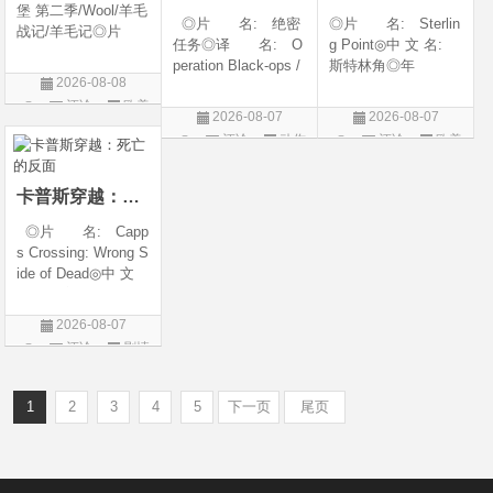
堡 第二季/Wool/羊毛
◎片 名: 绝密
◎片 名: Sterlin
战记/羊毛记◎片
任务◎译 名: O
g Point◎中 文 名:
名 Silo Season 2
peration Black-ops /
斯特林角◎年
◎年 代 2024◎
2026-08-08
中国兵王 / 中国兵王
代: 2026◎产
产 地 美国◎
评论
欧美
&amp;middot;绝密任
地: 美国◎类
类 别 剧情 / 科
2026-08-07
2026-08-07
务◎年 代: 202
别: 剧情◎语
剧
幻 / 悬疑◎语
评论
动作
评论
欧美
6◎产 地: 中国
言: 英语◎上映日
言 英语◎上映日
片
剧
大陆◎类 别:
期: 2026-08-05(美
动作 / 战争 / 犯
国)◎IMDb评分: 6
卡普斯穿越：死亡的反面
◎片 名: Capp
s Crossing: Wrong S
ide of Dead◎中 文
名: 卡普斯穿越：
死亡的反面◎年
2026-08-07
代: 2026◎产
评论
剧情
地: 美国◎类
片
别: 剧情 / 悬疑 / 惊
悚 / 犯罪◎语
1
2
3
4
5
下一页
尾页