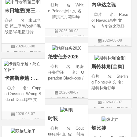
内华达之瑰
◎片 名: Whit
类 别: 动作 /
随着一同入
末日地堡[第三季]
e Palace◎中 文 名:
◎片 名: Rose
情挑六月花◎译
◎译 名 末日地
of Nevada◎中 文
名: 人间有情 / 极
堡 第二季/Wool/羊毛
名: 内华达之瑰◎
道之恋 / 白色宫殿◎
2026-08-08
战记/羊毛记◎片
译 名: 内华达
年 代: 1990◎
评论
爱情
名 Silo Season 2
玫瑰 / 英伦转生号
产 地: 美国◎
2026-08-08
◎年 代 2024◎
(港) / 谜航(台)◎年
片
类 别: 剧情 / 爱
2026-08-08
评论
恐怖
产 地 美国◎
代: 2025◎产
情◎语
评论
欧美
片
类 别 剧情 / 科
地: 英国◎类
绝密任务2026
剧
幻 / 悬疑◎语
别: 剧情 / 恐
斯特林角[全集]
◎片 名: 绝密
言 英语◎上映日
任务◎译 名: O
◎片 名: Sterlin
卡普斯穿越：死亡的反面
peration Black-ops /
g Point◎中 文 名:
中国兵王 / 中国兵王
◎片 名: Capp
斯特林角◎年
&amp;middot;绝密任
2026-08-07
s Crossing: Wrong S
代: 2026◎产
务◎年 代: 202
评论
动作
ide of Dead◎中 文
地: 美国◎类
6◎产 地: 中国
2026-08-07
名: 卡普斯穿越：
别: 剧情◎语
片
大陆◎类 别:
评论
欧美
死亡的反面◎年
言: 英语◎上映日
动作 / 战争 / 犯
2026-08-07
剧
代: 2026◎产
期: 2026-08-05(美
时装
评论
剧情
地: 美国◎类
国)◎IMDb评分: 6
片
燃比娃
◎片 名: Cout
别: 剧情 / 悬疑 / 惊
ure◎中 文 名: 时装
悚 / 犯罪◎语