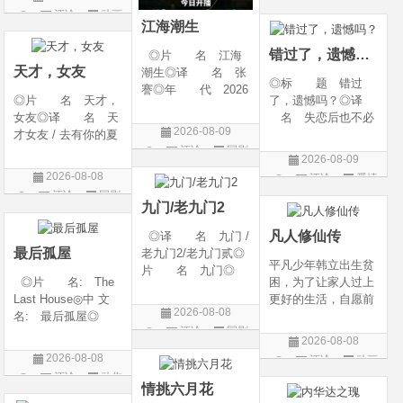
g Heaven / Perfect
语 言 汉语普通
评论
动画
片
World Movie: Nine T
话◎上映日期 2026
江海潮生
片
ribulations Incinerate
-06-12(中国大陆)◎
错过了，遗憾吗？
◎片 名 江海
the H
天才，女友
潮生◎译 名 张
◎标 题 错过
謇◎年 代 2026
◎片 名 天才，
了，遗憾吗？◎译
◎产 地 中国大
女友◎译 名 天
名 失恋后也不必
陆◎类 别 传记
2026-08-09
才女友 / 去有你的夏
做的12件事 / Be You
/ 历史 / 古装◎语
评论
国剧
天 / 当你耀眼时◎
rself◎年 代 20
言 汉语普通话◎
2026-08-09
年 代 2026◎
26◎产 地 中国
上映日期 2026-07-
2026-08-08
评论
爱情
产 地 中国大陆
大陆◎类 别 喜
20(中国大陆)◎
评论
国剧
片
◎类 别 剧情 /
剧 / 爱情◎语
九门/老九门2
爱情◎语 言 汉
言 汉语普通话◎上
凡人修仙传
◎译 名 九门 /
语普通话◎上映日期
映
最后孤屋
老九门2/老九门贰◎
平凡少年韩立出生贫
片 名 九门◎
◎片 名: The
困，为了让家人过上
年 代 2026◎
Last House◎中 文
更好的生活，自愿前
产 地 中国大陆
2026-08-08
名: 最后孤屋◎
去七玄门参加入门考
◎类 别 剧情 /
评论
国剧
译 名: 11817 /
核，最终被墨大夫收
奇幻 / 冒险◎语
2026-08-08
Eleven Eight One S
入门下。 墨大夫一
言 汉语普通话◎上
2026-08-08
评论
动画
even◎年 代: 2
开始对韩立悉心培
映日期 2026-07
评论
动作
片
026◎产 地: 英
养、传授医术，让韩
情挑六月花
片
国 / 法国 / 美国◎
立对他非常感激，但