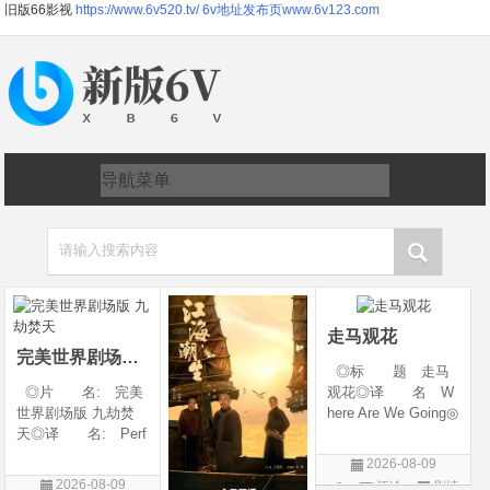
旧版66影视
https://www.6v520.tv/
6v地址发布页www.6v123.com
请输入搜索内容
走马观花
完美世界剧场版 九劫焚天
◎标 题 走马
◎片 名: 完美
观花◎译 名 W
世界剧场版 九劫焚
here Are We Going◎
天◎译 名: Perf
年 代 2026◎
ect World Movie: Ni
产 地 中国大陆
2026-08-09
ne Calamities Burnin
◎类 别 剧情◎
2026-08-09
评论
剧情