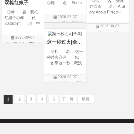
◎片 名: 燃比
双枪红娘子
◎译 名: Stitch
娃◎译 名: A St
es / 缝合 / 高订人生
◎标 题 双枪
ory About Fire◎年
(台)◎年 代: 20
2026-08-07
红娘子◎年 代
代: 2025◎产
25◎产 地: 法
评论
剧情
2026◎产 地 中
地: 中国大陆◎
国 / 美国◎类 别:
2026-08-07
国大陆◎类 别
类 别: 动画 / 奇
片
剧情◎语 言:
评论
动画
剧情 / 动作 / 战争◎
幻 / 冒险◎语 言:
法语 /
2026-08-07
片
上映日期 2026-08-
汉语普通话◎上映
这一秒过火[全集]
评论
动作
06(中国大陆)◎豆瓣
日期: 202
片
◎片 名: 这一
链接 https://movie.
秒过火◎译 名:
douban.com/s
如果这一秒，我没
遇见你 / 这一秒◎
年 代: 2026◎
2026-08-07
产 地: 中国大
评论
国剧
陆◎类 别: 剧
情 / 爱情◎语 言:
汉语普通话◎上映
1
2
3
4
5
下一页
尾页
Copyright © 2012-2022
新版6v电影（旧版66影视）- 免费电影下载