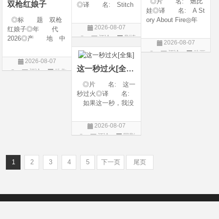
◎片 名: 燃比
双枪红娘子
◎译 名: Stitch
娃◎译 名: A St
es / 缝合 / 高订人生
◎标 题 双枪
ory About Fire◎年
(台)◎年 代: 20
2026-08-07
红娘子◎年 代
代: 2025◎产
25◎产 地: 法
评论
剧情
2026◎产 地 中
地: 中国大陆◎
国 / 美国◎类 别:
2026-08-07
国大陆◎类 别
类 别: 动画 / 奇
片
剧情◎语 言:
评论
动画
剧情 / 动作 / 战争◎
幻 / 冒险◎语 言:
法语 /
2026-08-07
片
上映日期 2026-08-
汉语普通话◎上映
这一秒过火[全集]
评论
动作
06(中国大陆)◎豆瓣
日期: 202
片
◎片 名: 这一
链接 https://movie.
秒过火◎译 名:
douban.com/s
如果这一秒，我没
遇见你 / 这一秒◎
年 代: 2026◎
2026-08-07
产 地: 中国大
评论
国剧
陆◎类 别: 剧
情 / 爱情◎语 言:
汉语普通话◎上映
1
2
3
4
5
下一页
尾页
Copyright © 2012-2022
新版6v电影（旧版66影视）- 免费电影下载