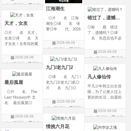
g Heaven / Perfect
语 言 汉语普通
评论
动画
片
World Movie: Nine T
话◎上映日期 2026
江海潮生
片
ribulations Incinerate
-06-12(中国大陆)◎
错过了，遗憾吗？
◎片 名 江海
the H
天才，女友
潮生◎译 名 张
◎标 题 错过
謇◎年 代 2026
◎片 名 天才，
了，遗憾吗？◎译
◎产 地 中国大
女友◎译 名 天
名 失恋后也不必
陆◎类 别 传记
2026-08-09
才女友 / 去有你的夏
做的12件事 / Be You
/ 历史 / 古装◎语
评论
国剧
天 / 当你耀眼时◎
rself◎年 代 20
言 汉语普通话◎
2026-08-09
年 代 2026◎
26◎产 地 中国
上映日期 2026-07-
2026-08-08
评论
爱情
产 地 中国大陆
大陆◎类 别 喜
20(中国大陆)◎
评论
国剧
片
◎类 别 剧情 /
剧 / 爱情◎语
九门/老九门2
爱情◎语 言 汉
言 汉语普通话◎上
凡人修仙传
◎译 名 九门 /
语普通话◎上映日期
映
最后孤屋
老九门2/老九门贰◎
平凡少年韩立出生贫
片 名 九门◎
◎片 名: The
困，为了让家人过上
年 代 2026◎
Last House◎中 文
更好的生活，自愿前
产 地 中国大陆
2026-08-08
名: 最后孤屋◎
去七玄门参加入门考
◎类 别 剧情 /
评论
国剧
译 名: 11817 /
核，最终被墨大夫收
奇幻 / 冒险◎语
2026-08-08
Eleven Eight One S
入门下。 墨大夫一
言 汉语普通话◎上
2026-08-08
评论
动画
even◎年 代: 2
开始对韩立悉心培
映日期 2026-07
评论
动作
片
026◎产 地: 英
养、传授医术，让韩
情挑六月花
片
国 / 法国 / 美国◎
立对他非常感激，但