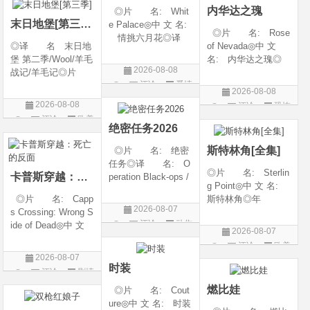
内华达之瑰
◎片 名: Whit
类 别: 动作 /
随着一同入
末日地堡[第三季]
e Palace◎中 文 名:
◎片 名: Rose
情挑六月花◎译
◎译 名 末日地
of Nevada◎中 文
名: 人间有情 / 极
堡 第二季/Wool/羊毛
名: 内华达之瑰◎
道之恋 / 白色宫殿◎
2026-08-08
战记/羊毛记◎片
译 名: 内华达
年 代: 1990◎
评论
爱情
名 Silo Season 2
玫瑰 / 英伦转生号
产 地: 美国◎
2026-08-08
◎年 代 2024◎
(港) / 谜航(台)◎年
片
类 别: 剧情 / 爱
2026-08-08
评论
恐怖
产 地 美国◎
代: 2025◎产
情◎语
评论
欧美
片
类 别 剧情 / 科
地: 英国◎类
绝密任务2026
剧
幻 / 悬疑◎语
别: 剧情 / 恐
斯特林角[全集]
◎片 名: 绝密
言 英语◎上映日
任务◎译 名: O
◎片 名: Sterlin
卡普斯穿越：死亡的反面
peration Black-ops /
g Point◎中 文 名:
中国兵王 / 中国兵王
◎片 名: Capp
斯特林角◎年
&amp;middot;绝密任
2026-08-07
s Crossing: Wrong S
代: 2026◎产
务◎年 代: 202
评论
动作
ide of Dead◎中 文
地: 美国◎类
6◎产 地: 中国
2026-08-07
名: 卡普斯穿越：
别: 剧情◎语
片
大陆◎类 别:
评论
欧美
死亡的反面◎年
言: 英语◎上映日
动作 / 战争 / 犯
2026-08-07
剧
代: 2026◎产
期: 2026-08-05(美
时装
评论
剧情
地: 美国◎类
国)◎IMDb评分: 6
片
燃比娃
◎片 名: Cout
别: 剧情 / 悬疑 / 惊
ure◎中 文 名: 时装
悚 / 犯罪◎语