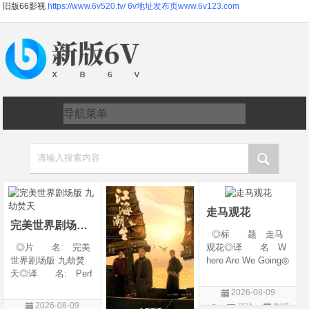
旧版66影视
https://www.6v520.tv/
6v地址发布页www.6v123.com
请输入搜索内容
走马观花
完美世界剧场版 九劫焚天
◎标 题 走马
◎片 名: 完美
观花◎译 名 W
世界剧场版 九劫焚
here Are We Going◎
天◎译 名: Perf
年 代 2026◎
ect World Movie: Ni
产 地 中国大陆
2026-08-09
ne Calamities Burnin
◎类 别 剧情◎
2026-08-09
评论
剧情