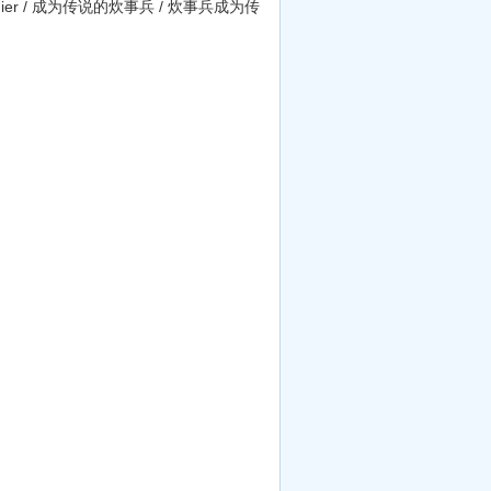
k Soldier / 成为传说的炊事兵 / 炊事兵成为传