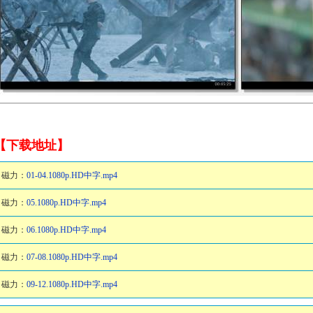
【下载地址】
磁力：
01-04.1080p.HD中字.mp4
磁力：
05.1080p.HD中字.mp4
磁力：
06.1080p.HD中字.mp4
磁力：
07-08.1080p.HD中字.mp4
磁力：
09-12.1080p.HD中字.mp4