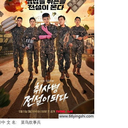
◎中 文 名: 菜鸟炊事兵