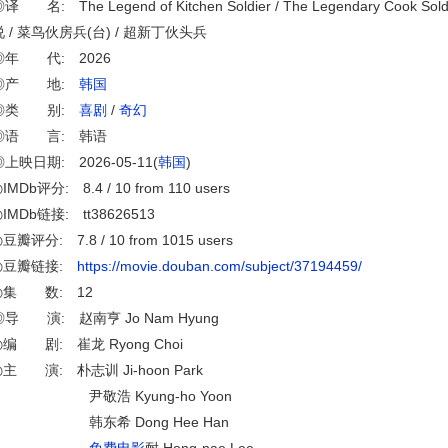
译 名: The Legend of Kitchen Soldier / The Legendary Coo
说 / 菜鸟伙房兵(台) / 超新丁伙头兵
◎年 代: 2026
◎产 地:
韩国
◎类 别:
喜剧
/
奇幻
◎语 言: 韩语
◎上映日期: 2026-05-11(
韩国
)
IMDb评分: 8.4 / 10 from 110 users
IMDb链接: tt38626513
豆瓣评分: 7.8 / 10 from 1015 users
◎豆瓣链接:
https://movie.douban.com/subject/37194459/
◎集 数: 12
◎导 演: 赵南亨 Jo Nam Hyung
◎编 剧: 崔龙 Ryong Choi
◎主 演: 朴志训 Ji-hoon Park
尹敬浩 Kyung-ho Yoon
韩东希 Dong Hee Han