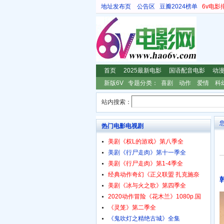
地址发布页
公告区
豆瓣2024榜单
6v电影
首页
2025最新电影
国语配音电影
动
新版6V
专题分类：
喜剧
动作
爱情
科
站内搜索：
热门电影电视剧
美剧《权L的游戏》第八季全
美剧《行尸走肉》第十一季全
美剧《行尸走肉》第1-4季全
经典动作奇幻《正义联盟 扎克施奈
美剧《冰与火之歌》第四季全
2020动作冒险《花木兰》1080p.国
《灵笼》第二季全
《鬼吹灯之精绝古城》全集