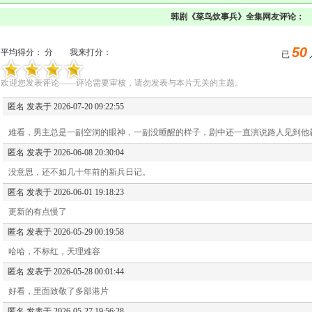
韩剧《菜鸟炊事兵》全集网友评论：