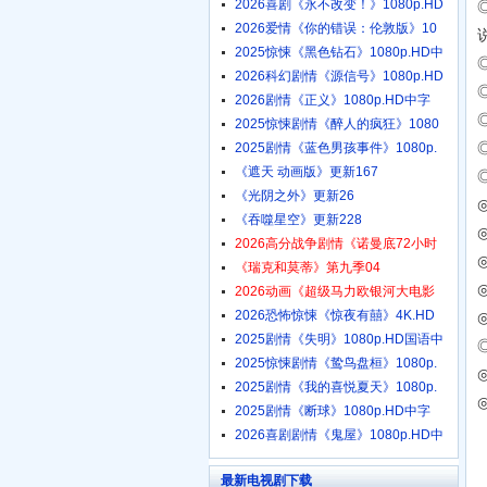
2026喜剧《永不改变！》1080p.HD
◎
2026爱情《你的错误：伦敦版》10
2025惊悚《黑色钻石》1080p.HD中
2026科幻剧情《源信号》1080p.HD
2026剧情《正义》1080p.HD中字
2025惊悚剧情《醉人的疯狂》1080
2025剧情《蓝色男孩事件》1080p.
《遮天 动画版》更新167
《光阴之外》更新26
◎
《吞噬星空》更新228
◎
2026高分战争剧情《诺曼底72小时
◎
《瑞克和莫蒂》第九季04
2026动画《超级马力欧银河大电影
2026恐怖惊悚《惊夜有囍》4K.HD
国
2025剧情《失明》1080p.HD国语中
2025惊悚剧情《鸷鸟盘桓》1080p.
2025剧情《我的喜悦夏天》1080p.
2025剧情《断球》1080p.HD中字
2026喜剧剧情《鬼屋》1080p.HD中
最新电视剧下载