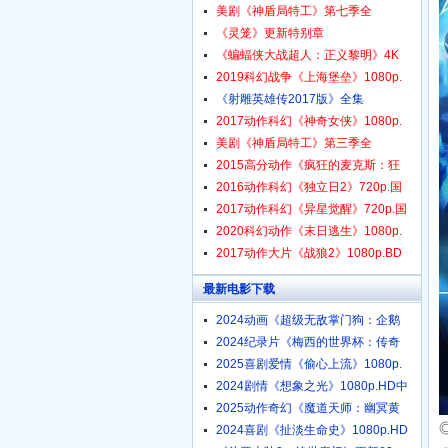
美剧《神盾局特工》第七季全
《灵笼》更新特别章
《蝙蝠侠大战超人：正义黎明》4K
2019科幻战争《上海堡垒》1080p.
《射雕英雄传2017版》全集
2017动作科幻《神奇女侠》1080p.
美剧《神盾局特工》第三季全
2015高分动作《疯狂的麦克斯：狂
2016动作科幻《独立日2》720p.国
2017动作科幻《异星觉醒》720p.国
2020科幻动作《末日逃生》1080p.
2017动作大片《战狼2》1080p.BD
国
最新电影下载
2024动画《超级无敌掌门狗：企鹅
2024纪录片《梅西的世界杯：传奇
2025喜剧爱情《偷心上流》1080p.
2024剧情《想象之光》1080p.HD中
2025动作奇幻《魔道天师：幽冥黄
2024喜剧《扯淡生命史》1080p.HD