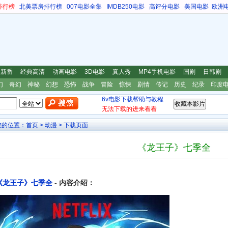
排行榜
北美票房排行榜
007电影全集
IMDB250电影
高评分电影
美国电影
欧洲
漫新番
经典高清
动画电影
3D电影
真人秀
MP4手机电影
国剧
日韩剧
幻
奇幻
神秘
幻想
恐怖
战争
冒险
惊悚
剧情
传记
历史
纪录
印度
6v电影下载帮助与教程
无法下载的进来看看
您的位置：
首页
>
动漫
> 下载页面
《龙王子》七季全
《龙王子》七季全
- 内容介绍：