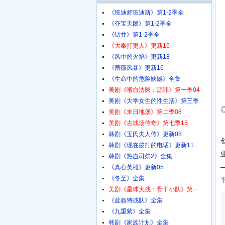
《班迪舒班迪斯》第1-2季全
《夺宝天团》第1-2季全
《钻井》第1-2季全
《大奉打更人》更新16
《风中的火焰》更新18
《蔷薇风暴》更新16
《生命中的危险缺憾》全集
美剧《嗜血法医：源罪》第一季04
美剧《大学女生的性生活》第三季
美剧《末日地堡》第二季08
美剧《古战场传奇》第七季15
韩剧《玉氏夫人传》更新08
韩剧《现在拨打的电话》更新11
韩剧《热血司祭2》全集
《真心英雄》更新05
《冬至》全集
美剧《星球大战：骨干小队》第一
《蓝盔特战队》全集
《九重紫》全集
韩剧《家族计划》全集