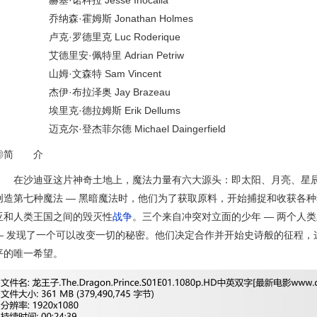
赫塞·诺科拉 Jesse Inocalla
乔纳森·霍姆斯 Jonathan Holmes
卢克·罗德里克 Luc Roderique
艾德里安·佩特里 Adrian Petriw
山姆·文森特 Sam Vincent
杰伊·布拉泽奥 Jay Brazeau
埃里克·德拉姆斯 Erik Dellums
迈克尔·登杰菲尔德 Michael Daingerfield
◎简 介
在沙迪亚这片神奇土地上，魔法力量有六大源头：即太阳、月亮、星辰
创造第七种魔法 — 黑暗魔法时，他们为了获取原料，开始捕捉和收获各
亚和人类王国之间的毁灭性
战争
。三个来自冲突对立面的少年 — 两个人
— 发现了一个可以改变一切的秘密。他们决定合作并开始史诗般的征程，
平的唯一希望。