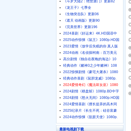
《斗罗大陆2：绝世唐门》更新82
◎
《龙王子》七季全
《生物突击队》更新06
《遮天 动画版》更新90
《完美世界》更新196
2024喜剧《好运来》4K.HD国语中
字
2025动作惊悚《鼠王》1080p.HD国
2023爱情《放学后失眠的你 真人版
◎
2024动画《名侦探柯南：百万美元
◎
高分剧情《独自在夜晚的海边》10
经典动作《赌神3之少年赌神》108
2022惊悚剧情《豪宅大屠杀》1080
经典动作喜剧《鼠胆龙威》1080p.
2024爱情奇幻《魔法坏女巫》1080
2024剧情《棋盘斩》1080p.BD中字
2024剧情《怒火无间》1080p.HD国
2024爱情喜剧《擅长捉弄的高木同
2025纪录片《长生不死：硅谷富豪
2024动作惊悚《肮脏天使》1080p.
最新电视剧下载