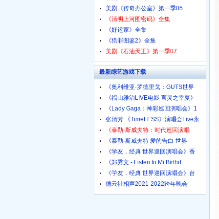
美剧《传奇办公室》第一季05
《清明上河图密码》全集
《好运家》全集
《猎罪图鉴2》全集
美剧《石油天王》第一季07
最新综艺游戏下载
《奥利维亚·罗德里戈：GUTS世界
《福山雅治LIVE电影 言灵之幸夏》
《Lady Gaga：神彩巡回演唱会》1
张清芳 《TimeLESS》演唱会Live永
《泰勒·斯威夫特：时代巡回演唱
《泰勒·斯威夫特 爱的告白-世界
《学友．经典 世界巡回演唱会》香
《郑秀文 - Listen to Mi Birthd
《学友．经典 世界巡回演唱会》台
德云社相声2021-2022跨年晚会