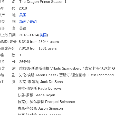
片 名 The Dragon Prince Season 1
◎年 代 2018
◎产 地
美国
◎类 别
动画
/
奇幻
◎语 言 英语
◎上映日期 2018-09-14(
美国
)
IMDb评分 8.3/10 from 28044 users
豆瓣评分 7.8/10 from 1531 users
◎集 数 9
◎片 长 26分钟
◎导 演 维拉德·斯潘斯伯格 Villads Spangsberg / 吉安卡洛·沃尔普 Gianc
◎编 剧 艾伦·埃斯 Aaron Ehasz / 贾斯汀·理查蒙德 Justin Richmond
◎主 演 杰克·德·塞纳 Jack De Sena
保拉·伯罗斯 Paula Burrows
莎莎·罗根 Sasha Rojen
拉克尔·贝尔蒙特 Racquel Belmonte
杰森·辛普森 Jason Simpson