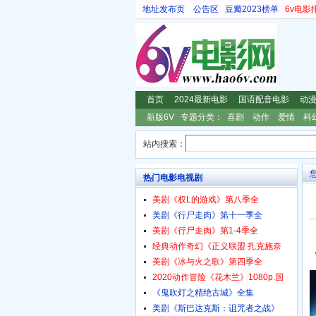
地址发布页
公告区
豆瓣2023榜单
6v电影
首页
2024最新电影
国语配音电影
动
新版6V
专题分类：
喜剧
动作
爱情
科
站内搜索：
热门电影电视剧
美剧《权L的游戏》第八季全
美剧《行尸走肉》第十一季全
美剧《行尸走肉》第1-4季全
经典动作奇幻《正义联盟 扎克施奈
美剧《冰与火之歌》第四季全
2020动作冒险《花木兰》1080p.国
《鬼吹灯之精绝古城》全集
美剧《斯巴达克斯：诅咒者之战》