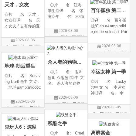
天才，女友
◎片 名 江海
大陆)◎IMDb链接 t
百年孤独 第二季07
潮生◎译 名 张
◎片 名 天才，
謇◎年 代 2026
女友◎译 名 天
◎译 名 百年孤
◎产 地 中国大
才女友 / 去有你的夏
独/Cien a&amp;ntild
陆◎类 别 传记
2026-08-06
天 / 当你耀眼时◎
e;os de soledad: Par
/ 历史 / 古装◎语
评论
国剧
年 代 2026◎
te 1/One Hundred Y
言 汉语普通话◎
2026-08-06
产 地 中国大陆
ears of Solitude/One
上映日期 2026-07-
2026-08-06
评论
国剧
◎类 别 剧情 /
Hundred Years of So
20(中国大陆)◎
评论
欧美
爱情◎语 言 汉
litude: Part 1/百年孤
剧
语普通话◎上映日期
寂/百年孤寂：第一
杀人者的购物中心2
地球·劫后重生
部(台)/百年孤
幸运女神 第一季
◎片 名: 킬러
◎片 名: Surviv
들의 쇼핑몰2◎中 文
ing Earth◎中 文 名:
◎片 名: Lucky
名: 杀人者的购物
地球&amp;middot;
◎中 文 名: 幸运女
中心2◎译 名:
劫后重生◎译
神◎译 名: 幸
A Shop for Killers S
2026-08-06
名: 幸存地球◎
运◎年 代: 202
2 / A Shop for Killers
2026-08-06
评论
日韩
年 代: 2026◎
6◎产 地: 美国
Season 2◎年
2026-08-05
评论
纪录
产 地: 美国◎
◎类 别: 剧情 /
剧
代: 2026◎产
评论
欧美
片
类 别: 纪录片
犯罪◎语 言:
地: 韩国
剧
◎语 言: 英语
英语◎上映日期: 2
残酷之手
鬼玩人6：炼狱
◎上映
026-07-15(美国)
离群索金
◎片 名: Cruel