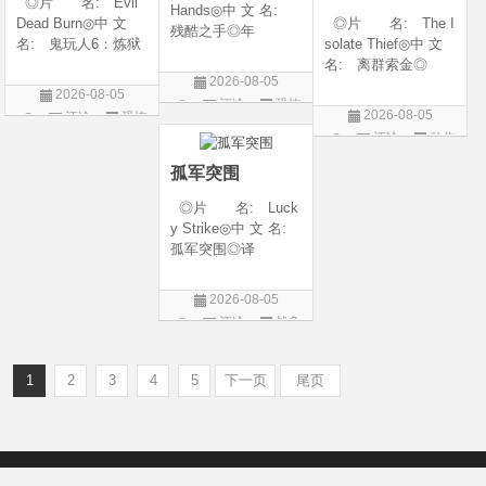
◎片 名: Evil
Hands◎中 文 名:
Dead Burn◎中 文
◎片 名: The I
残酷之手◎年
名: 鬼玩人6：炼狱
solate Thief◎中 文
代: 2026◎产
◎译 名: 尸变
名: 离群索金◎
地: 澳大利亚◎
2026-08-05
焚场(台) / 鬼玩人6：
年 代: 2026◎
类 别: 惊悚 / 恐
2026-08-05
评论
恐怖
燃烧 / 鬼玩人崛起衍
产 地: 美国◎
怖◎语 言: 英
2026-08-05
评论
恐怖
生电影◎年 代:
类 别: 西部◎
片
语◎上映日期: 202
评论
动作
片
2026◎产 地:
语 言: 英语◎
6-07-24(澳大利亚)
片
美国◎类 别:
上映日期: 2026-07-
孤军突围
10(美国)◎IMDb评分
◎片 名: Luck
y Strike◎中 文 名:
孤军突围◎译
名: 致命打击◎
年 代: 2026◎
2026-08-05
产 地: 美国◎
评论
战争
类 别: 剧情 / 动
片
作 / 战争◎语 言:
英语◎上映日
1
2
3
4
5
下一页
尾页
Copyright © 2012-2022
新版6v电影（旧版66影视）- 免费电影下载