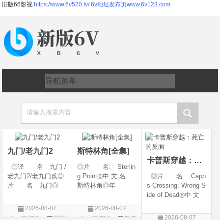
旧版66影视
https://www.6v520.tv/
6v地址发布页www.6v123.com
请输入搜索内容
九门/老九门2
斯特林角[全集]
卡普斯穿越：死亡的反面
◎译 名 九门 /
◎片 名: Sterlin
老九门2/老九门贰◎
g Point◎中 文 名:
◎片 名: Capp
片 名 九门◎
斯特林角◎年
s Crossing: Wrong S
年 代 2026◎
代: 2026◎产
ide of Dead◎中 文
产 地 中国大陆
地: 美国◎类
名: 卡普斯穿越：
2026-08-07
2026-08-07
◎类 别 剧情 /
别: 剧情◎语
死亡的反面◎年
2026-08-07
评论
国剧
评论
欧美