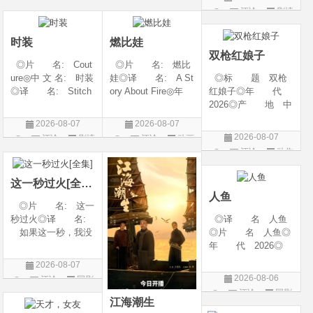
奇幻 / 冒险◎语
言: 英语◎上映日
代: 2026◎产
评论
剧情
剧
言 汉语普通话◎上
期: 2026-08-05(美
地: 美国◎类
片
映日期 2026-07
国)◎IMDb评分: 6
别: 剧情 / 悬疑 / 惊
时装
燃比娃
悚 / 犯罪◎语
双枪红娘子
◎片 名: Cout
◎片 名: 燃比
ure◎中 文 名: 时装
娃◎译 名: A St
◎标 题 双枪
◎译 名: Stitch
ory About Fire◎年
红娘子◎年 代
es / 缝合 / 高订人生
代: 2025◎产
2026◎产 地 中
(台)◎年 代: 20
地: 中国大陆◎
国大陆◎类 别
2026-08-07
2026-08-07
25◎产 地: 法
类 别: 动画 / 奇
剧情 / 动作 / 战争◎
2026-08-07
评论
剧情
评论
动画
国 / 美国◎类 别:
幻 / 冒险◎语 言:
上映日期 2026-08-
评论
动作
片
片
剧情◎语 言:
汉语普通话◎上映
06(中国大陆)◎豆瓣
片
法语 /
日期: 202
链接 https://movie.
这一秒过火[全集]
douban.com/s
人鱼
◎片 名: 这一
秒过火◎译 名:
◎译 名 人鱼
如果这一秒，我没
◎片 名 人鱼◎
遇见你 / 这一秒◎
年 代 2026◎
年 代: 2026◎
产 地 中国大陆
2026-08-07
产 地: 中国大
◎类 别 剧情 /
2026-08-06
评论
国剧
陆◎类 别: 剧
悬疑◎语 言 汉
评论
国剧
情 / 爱情◎语 言:
语普通话◎上映日
江海潮生
汉语普通话◎上映
期 2026-08-04(中国