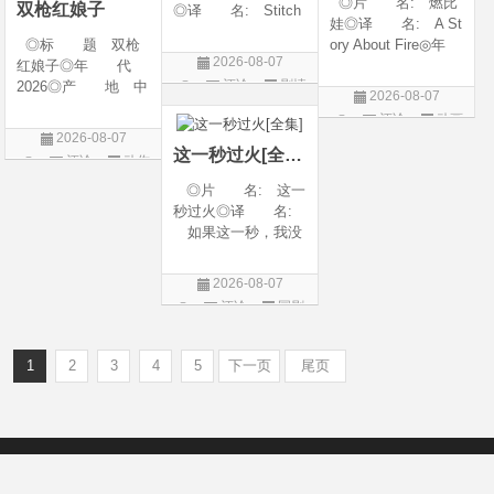
◎片 名: 燃比
双枪红娘子
◎译 名: Stitch
娃◎译 名: A St
es / 缝合 / 高订人生
◎标 题 双枪
ory About Fire◎年
(台)◎年 代: 20
2026-08-07
红娘子◎年 代
代: 2025◎产
25◎产 地: 法
评论
剧情
2026◎产 地 中
地: 中国大陆◎
国 / 美国◎类 别:
2026-08-07
国大陆◎类 别
类 别: 动画 / 奇
片
剧情◎语 言:
评论
动画
剧情 / 动作 / 战争◎
幻 / 冒险◎语 言:
法语 /
2026-08-07
片
上映日期 2026-08-
汉语普通话◎上映
这一秒过火[全集]
评论
动作
06(中国大陆)◎豆瓣
日期: 202
片
◎片 名: 这一
链接 https://movie.
秒过火◎译 名:
douban.com/s
如果这一秒，我没
遇见你 / 这一秒◎
年 代: 2026◎
2026-08-07
产 地: 中国大
评论
国剧
陆◎类 别: 剧
情 / 爱情◎语 言:
汉语普通话◎上映
1
2
3
4
5
下一页
尾页
Copyright © 2012-2022
新版6v电影（旧版66影视）- 免费电影下载