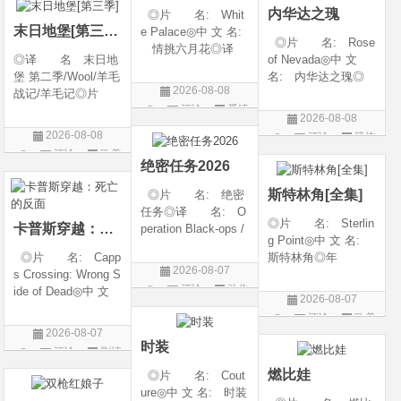
内华达之瑰
◎片 名: Whit
类 别: 动作 /
随着一同入
末日地堡[第三季]
e Palace◎中 文 名:
◎片 名: Rose
情挑六月花◎译
◎译 名 末日地
of Nevada◎中 文
名: 人间有情 / 极
堡 第二季/Wool/羊毛
名: 内华达之瑰◎
道之恋 / 白色宫殿◎
2026-08-08
战记/羊毛记◎片
译 名: 内华达
年 代: 1990◎
评论
爱情
名 Silo Season 2
玫瑰 / 英伦转生号
产 地: 美国◎
2026-08-08
◎年 代 2024◎
(港) / 谜航(台)◎年
片
类 别: 剧情 / 爱
2026-08-08
评论
恐怖
产 地 美国◎
代: 2025◎产
情◎语
评论
欧美
片
类 别 剧情 / 科
地: 英国◎类
绝密任务2026
剧
幻 / 悬疑◎语
别: 剧情 / 恐
斯特林角[全集]
◎片 名: 绝密
言 英语◎上映日
任务◎译 名: O
◎片 名: Sterlin
卡普斯穿越：死亡的反面
peration Black-ops /
g Point◎中 文 名:
中国兵王 / 中国兵王
◎片 名: Capp
斯特林角◎年
&amp;middot;绝密任
2026-08-07
s Crossing: Wrong S
代: 2026◎产
务◎年 代: 202
评论
动作
ide of Dead◎中 文
地: 美国◎类
6◎产 地: 中国
2026-08-07
名: 卡普斯穿越：
别: 剧情◎语
片
大陆◎类 别:
评论
欧美
死亡的反面◎年
言: 英语◎上映日
动作 / 战争 / 犯
2026-08-07
剧
代: 2026◎产
期: 2026-08-05(美
时装
评论
剧情
地: 美国◎类
国)◎IMDb评分: 6
片
燃比娃
◎片 名: Cout
别: 剧情 / 悬疑 / 惊
ure◎中 文 名: 时装
悚 / 犯罪◎语