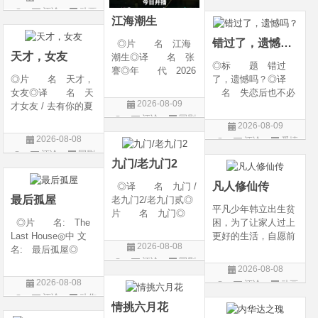
g Heaven / Perfect
语 言 汉语普通
评论
动画
片
World Movie: Nine T
话◎上映日期 2026
江海潮生
片
ribulations Incinerate
-06-12(中国大陆)◎
错过了，遗憾吗？
◎片 名 江海
the H
天才，女友
潮生◎译 名 张
◎标 题 错过
謇◎年 代 2026
◎片 名 天才，
了，遗憾吗？◎译
◎产 地 中国大
女友◎译 名 天
名 失恋后也不必
陆◎类 别 传记
2026-08-09
才女友 / 去有你的夏
做的12件事 / Be You
/ 历史 / 古装◎语
评论
国剧
天 / 当你耀眼时◎
rself◎年 代 20
言 汉语普通话◎
2026-08-09
年 代 2026◎
26◎产 地 中国
上映日期 2026-07-
2026-08-08
评论
爱情
产 地 中国大陆
大陆◎类 别 喜
20(中国大陆)◎
评论
国剧
片
◎类 别 剧情 /
剧 / 爱情◎语
九门/老九门2
爱情◎语 言 汉
言 汉语普通话◎上
凡人修仙传
◎译 名 九门 /
语普通话◎上映日期
映
最后孤屋
老九门2/老九门贰◎
平凡少年韩立出生贫
片 名 九门◎
◎片 名: The
困，为了让家人过上
年 代 2026◎
Last House◎中 文
更好的生活，自愿前
产 地 中国大陆
2026-08-08
名: 最后孤屋◎
去七玄门参加入门考
◎类 别 剧情 /
评论
国剧
译 名: 11817 /
核，最终被墨大夫收
奇幻 / 冒险◎语
2026-08-08
Eleven Eight One S
入门下。 墨大夫一
言 汉语普通话◎上
2026-08-08
评论
动画
even◎年 代: 2
开始对韩立悉心培
映日期 2026-07
评论
动作
片
026◎产 地: 英
养、传授医术，让韩
情挑六月花
片
国 / 法国 / 美国◎
立对他非常感激，但