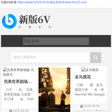
旧版66影视
https://www.6v520.tv/
6v地址发布页www.6v123.com
请输入搜索内容
走马观花
完美世界剧场版 九劫焚天
◎标 题 走马
◎片 名: 完美
观花◎译 名 W
世界剧场版 九劫焚
here Are We Going◎
天◎译 名: Perf
年 代 2026◎
ect World Movie: Ni
产 地 中国大陆
2026-08-09
ne Calamities Burnin
◎类 别 剧情◎
2026-08-09
评论
剧情