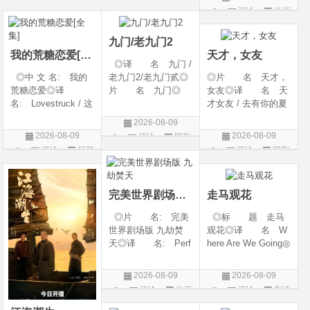
西◎类 别: 动
期 2026-08-09(中国
地: 英国◎类
评论
动画
片
片
作 / 科幻 / 惊悚 / 犯
大陆网络)◎豆瓣链
别: 喜剧 / 动画 /
片
罪 / 冒险◎语
接 https://movie.
短片◎语 言:
九门/老九门2
英语◎上映日期:
我的荒糖恋爱[全集]
天才，女友
◎译 名 九门 /
◎中 文 名: 我的
老九门2/老九门贰◎
◎片 名 天才，
荒糖恋爱◎译
片 名 九门◎
女友◎译 名 天
名: Lovestruck / 这
年 代 2026◎
才女友 / 去有你的夏
糟糕的爱情 / 这该死
产 地 中国大陆
天 / 当你耀眼时◎
2026-08-09
的爱情◎年 代:
◎类 别 剧情 /
年 代 2026◎
2026-08-09
2026-08-09
评论
国剧
2026◎产 地:
奇幻 / 冒险◎语
产 地 中国大陆
评论
日韩
评论
国剧
韩国◎类 别:
言 汉语普通话◎上
◎类 别 剧情 /
剧
剧情 / 爱情◎语
映日期 2026-07
爱情◎语 言 汉
言: 韩语◎上
语普通话◎上映日期
完美世界剧场版 九劫焚天
走马观花
◎片 名: 完美
◎标 题 走马
世界剧场版 九劫焚
观花◎译 名 W
天◎译 名: Perf
here Are We Going◎
ect World Movie: Ni
年 代 2026◎
ne Calamities Burnin
产 地 中国大陆
2026-08-09
2026-08-09
g Heaven / Perfect
◎类 别 剧情◎
评论
动画
评论
剧情
World Movie: Nine T
语 言 汉语普通
片
片
ribulations Incinerate
话◎上映日期 2026