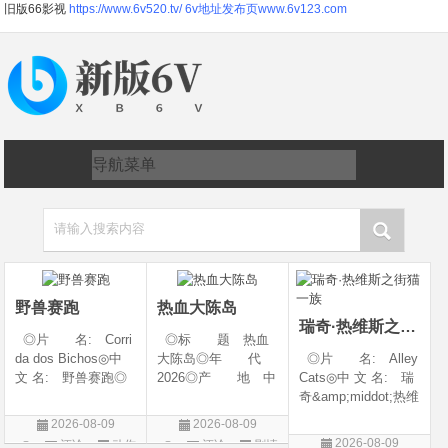
旧版66影视
https://www.6v520.tv/
6v地址发布页www.6v123.com
请输入搜索内容
野兽赛跑
热血大陈岛
瑞奇·热维斯之街猫一族
◎片 名: Corri
◎标 题 热血
da dos Bichos◎中
大陈岛◎年 代
◎片 名: Alley
文 名: 野兽赛跑◎
2026◎产 地 中
Cats◎中 文 名: 瑞
译 名: Beast R
国大陆◎类 别
奇&amp;middot;热维
ace◎年 代: 20
剧情◎语 言 汉
斯之街猫一族◎年
2026-08-09
2026-08-09
26◎产 地: 巴
语普通话◎上映日
代: 2026◎产
2026-08-09
评论
动作
评论
剧情