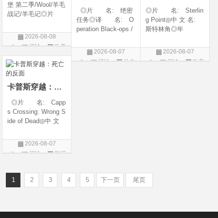
堡 第二季/Wool/羊毛
◎片 名: 绝密
◎片 名: Sterlin
战记/羊毛记◎片
任务◎译 名: O
g Point◎中 文 名:
名 Silo Season 2
peration Black-ops /
斯特林角◎年
◎年 代 2024◎
2026-08-08
中国兵王 / 中国兵王
代: 2026◎产
产 地 美国◎
评论
欧美
&amp;middot;绝密任
地: 美国◎类
类 别 剧情 / 科
2026-08-07
2026-08-07
务◎年 代: 202
别: 剧情◎语
剧
幻 / 悬疑◎语
评论
动作
评论
欧美
6◎产 地: 中国
言: 英语◎上映日
言 英语◎上映日
片
剧
大陆◎类 别:
期: 2026-08-05(美
动作 / 战争 / 犯
国)◎IMDb评分: 6
卡普斯穿越：死亡的反面
◎片 名: Capp
s Crossing: Wrong S
ide of Dead◎中 文
名: 卡普斯穿越：
死亡的反面◎年
2026-08-07
代: 2026◎产
评论
剧情
地: 美国◎类
片
别: 剧情 / 悬疑 / 惊
悚 / 犯罪◎语
1
2
3
4
5
下一页
尾页