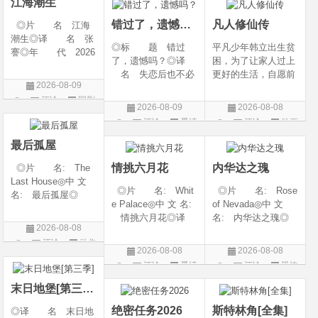
江海潮生
the H
-06-12(中国大陆)◎
错过了，遗憾吗？
凡人修仙传
◎片 名 江海
潮生◎译 名 张
◎标 题 错过
平凡少年韩立出生贫
謇◎年 代 2026
了，遗憾吗？◎译
困，为了让家人过上
◎产 地 中国大
名 失恋后也不必
更好的生活，自愿前
陆◎类 别 传记
2026-08-09
做的12件事 / Be You
去七玄门参加入门考
/ 历史 / 古装◎语
评论
国剧
rself◎年 代 20
核，最终被墨大夫收
言 汉语普通话◎
2026-08-09
2026-08-08
26◎产 地 中国
入门下。 墨大夫一
上映日期 2026-07-
评论
爱情
评论
动画
大陆◎类 别 喜
开始对韩立悉心培
20(中国大陆)◎
片
片
剧 / 爱情◎语
养、传授医术，让韩
最后孤屋
言 汉语普通话◎上
立对他非常感激，但
情挑六月花
内华达之瑰
◎片 名: The
映
随着一同入
Last House◎中 文
◎片 名: Whit
◎片 名: Rose
名: 最后孤屋◎
e Palace◎中 文 名:
of Nevada◎中 文
译 名: 11817 /
情挑六月花◎译
名: 内华达之瑰◎
Eleven Eight One S
2026-08-08
名: 人间有情 / 极
译 名: 内华达
even◎年 代: 2
评论
动作
道之恋 / 白色宫殿◎
玫瑰 / 英伦转生号
026◎产 地: 英
2026-08-08
2026-08-08
年 代: 1990◎
(港) / 谜航(台)◎年
片
国 / 法国 / 美国◎
评论
爱情
评论
恐怖
产 地: 美国◎
代: 2025◎产
类 别: 动作 /
片
片
类 别: 剧情 / 爱
地: 英国◎类
末日地堡[第三季]
情◎语
别: 剧情 / 恐
绝密任务2026
斯特林角[全集]
◎译 名 末日地