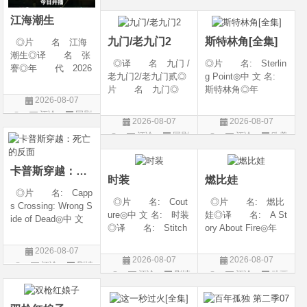
◎类 别 剧情 /
6◎产 地: 中国
片
爱情◎语 言 汉
大陆◎类 别:
江海潮生
语普通话◎上映日期
动作 / 战争 / 犯
九门/老九门2
斯特林角[全集]
◎片 名 江海
潮生◎译 名 张
◎译 名 九门 /
◎片 名: Sterlin
謇◎年 代 2026
老九门2/老九门贰◎
g Point◎中 文 名:
◎产 地 中国大
片 名 九门◎
斯特林角◎年
陆◎类 别 传记
2026-08-07
年 代 2026◎
代: 2026◎产
/ 历史 / 古装◎语
评论
国剧
产 地 中国大陆
地: 美国◎类
言 汉语普通话◎
2026-08-07
2026-08-07
◎类 别 剧情 /
别: 剧情◎语
上映日期 2026-07-
评论
国剧
评论
欧美
奇幻 / 冒险◎语
言: 英语◎上映日
20(中国大陆)◎
剧
言 汉语普通话◎上
期: 2026-08-05(美
映日期 2026-07
国)◎IMDb评分: 6
卡普斯穿越：死亡的反面
时装
燃比娃
◎片 名: Capp
◎片 名: Cout
◎片 名: 燃比
s Crossing: Wrong S
ure◎中 文 名: 时装
娃◎译 名: A St
ide of Dead◎中 文
◎译 名: Stitch
ory About Fire◎年
名: 卡普斯穿越：
es / 缝合 / 高订人生
代: 2025◎产
死亡的反面◎年
2026-08-07
(台)◎年 代: 20
地: 中国大陆◎
代: 2026◎产
2026-08-07
2026-08-07
评论
剧情
25◎产 地: 法
类 别: 动画 / 奇
地: 美国◎类
评论
剧情
评论
动画
国 / 美国◎类 别:
幻 / 冒险◎语 言:
片
别: 剧情 / 悬疑 / 惊
片
片
剧情◎语 言:
汉语普通话◎上映
悚 / 犯罪◎语
法语 /
日期: 202