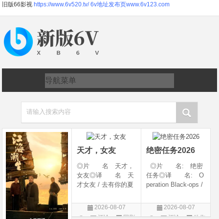
旧版66影视
https://www.6v520.tv/
6v地址发布页www.6v123.com
请输入搜索内容
天才，女友
绝密任务2026
◎片 名 天才，
◎片 名: 绝密
女友◎译 名 天
任务◎译 名: O
才女友 / 去有你的夏
peration Black-ops /
天 / 当你耀眼时◎
中国兵王 / 中国兵王
年 代 2026◎
&amp;middot;绝密任
2026-08-07
2026-08-07
产 地 中国大陆
务◎年 代: 202
评论
国剧
评论
动作