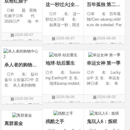
双枪红娘子
这一秒过火[全集]
百年孤独 第二季07
◎标 题 双枪
◎片 名: 这一
◎译 名 百年孤
红娘子◎年 代
秒过火◎译 名:
独/Cien a&amp;ntild
2026◎产 地 中
如果这一秒，我没
e;os de soledad: Par
国大陆◎类 别
遇见你 / 这一秒◎
te 1/One Hundred Y
剧情 / 动作 / 战争◎
2026-08-07
年 代: 2026◎
ears of Solitude/One
上映日期 2026-08-
2026-08-07
2026-08-06
评论
动作
产 地: 中国大
Hundred Years of So
06(中国大陆)◎豆瓣
评论
国剧
评论
欧美
陆◎类 别: 剧
litude: Part 1/百年孤
片
链接 https://movie.
剧
情 / 爱情◎语 言:
寂/百年孤寂：第一
douban.com/s
汉语普通话◎上映
部(台)/百年孤
地球·劫后重生
幸运女神 第一季
杀人者的购物中心2
◎片 名: Surviv
◎片 名: Lucky
◎片 名: 킬러
ing Earth◎中 文 名:
◎中 文 名: 幸运女
들의 쇼핑몰2◎中 文
地球&amp;middot;
神◎译 名: 幸
名: 杀人者的购物
劫后重生◎译
运◎年 代: 202
中心2◎译 名:
名: 幸存地球◎
6◎产 地: 美国
A Shop for Killers S
2026-08-06
2026-08-05
2026-08-06
年 代: 2026◎
◎类 别: 剧情 /
2 / A Shop for Killers
评论
纪录
评论
欧美
评论
日韩
产 地: 美国◎
犯罪◎语 言:
Season 2◎年
片
剧
类 别: 纪录片
英语◎上映日期: 2
剧
代: 2026◎产
◎语 言: 英语
026-07-15(美国)
地: 韩国
残酷之手
鬼玩人6：炼狱
◎上映
离群索金