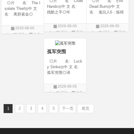
◎片 名: Cruel
◎片 名: Evil
◎片 名: The I
Hands◎中 文 名:
Dead Burn◎中 文
solate Thief◎中 文
残酷之手◎年
名: 鬼玩人6：炼狱
名: 离群索金◎
代: 2026◎产
◎译 名: 尸变
年 代: 2026◎
地: 澳大利亚◎
焚场(台) / 鬼玩人6：
产 地: 美国◎
2026-08-05
2026-08-05
2026-08-05
类 别: 惊悚 / 恐
燃烧 / 鬼玩人崛起衍
类 别: 西部◎
评论
恐怖
评论
恐怖
评论
动作
怖◎语 言: 英
生电影◎年 代:
语 言: 英语◎
片
片
语◎上映日期: 202
2026◎产 地:
片
上映日期: 2026-07-
6-07-24(澳大利亚)
美国◎类 别:
10(美国)◎IMDb评分
孤军突围
◎片 名: Luck
y Strike◎中 文 名:
孤军突围◎译
名: 致命打击◎
年 代: 2026◎
2026-08-05
产 地: 美国◎
评论
战争
类 别: 剧情 / 动
片
作 / 战争◎语 言:
英语◎上映日
1
2
3
4
5
下一页
尾页