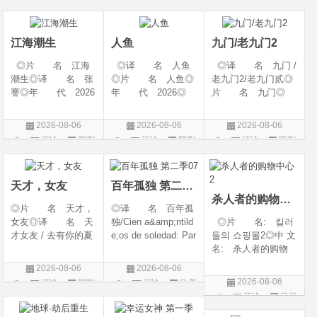
幻 / 冒险◎语 言:
06(中国大陆)◎豆瓣
陆◎类 别: 剧
片
片
汉语普通话◎上映
链接 https://movie.
情 / 爱情◎语 言:
日期: 202
douban.com/s
汉语普通话◎上映
江海潮生
人鱼
九门/老九门2
◎片 名 江海
◎译 名 人鱼
◎译 名 九门 /
潮生◎译 名 张
◎片 名 人鱼◎
老九门2/老九门贰◎
謇◎年 代 2026
年 代 2026◎
片 名 九门◎
◎产 地 中国大
产 地 中国大陆
年 代 2026◎
陆◎类 别 传记
◎类 别 剧情 /
产 地 中国大陆
2026-08-06
2026-08-06
2026-08-06
/ 历史 / 古装◎语
悬疑◎语 言 汉
◎类 别 剧情 /
评论
国剧
评论
国剧
评论
国剧
言 汉语普通话◎
语普通话◎上映日
奇幻 / 冒险◎语
上映日期 2026-07-
期 2026-08-04(中国
言 汉语普通话◎上
20(中国大陆)◎
大陆)◎IMDb链接 t
映日期 2026-07
天才，女友
百年孤独 第二季07
杀人者的购物中心2
◎片 名 天才，
◎译 名 百年孤
女友◎译 名 天
独/Cien a&amp;ntild
◎片 名: 킬러
才女友 / 去有你的夏
e;os de soledad: Par
들의 쇼핑몰2◎中 文
天 / 当你耀眼时◎
te 1/One Hundred Y
名: 杀人者的购物
年 代 2026◎
ears of Solitude/One
中心2◎译 名:
2026-08-06
2026-08-06
产 地 中国大陆
Hundred Years of So
A Shop for Killers S
2026-08-06
评论
国剧
评论
欧美
◎类 别 剧情 /
litude: Part 1/百年孤
2 / A Shop for Killers
评论
日韩
剧
爱情◎语 言 汉
寂/百年孤寂：第一
Season 2◎年
剧
语普通话◎上映日期
部(台)/百年孤
代: 2026◎产