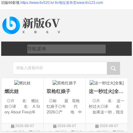
旧版66影视
https://www.6v520.tv/
6v地址发布页www.6v123.com
请输入搜索内容
燃比娃
双枪红娘子
这一秒过火[全集]
◎片 名: 燃比
◎标 题 双枪
◎片 名: 这一
娃◎译 名: A St
红娘子◎年 代
秒过火◎译 名:
ory About Fire◎年
2026◎产 地 中
如果这一秒，我没
代: 2025◎产
国大陆◎类 别
遇见你 / 这一秒◎
地: 中国大陆◎
剧情 / 动作 / 战争◎
年 代: 2026◎
2026-08-07
2026-08-07
2026-08-07
类 别: 动画 / 奇
上映日期 2026-08-
产 地: 中国大
评论
动画
评论
动作
评论
国剧