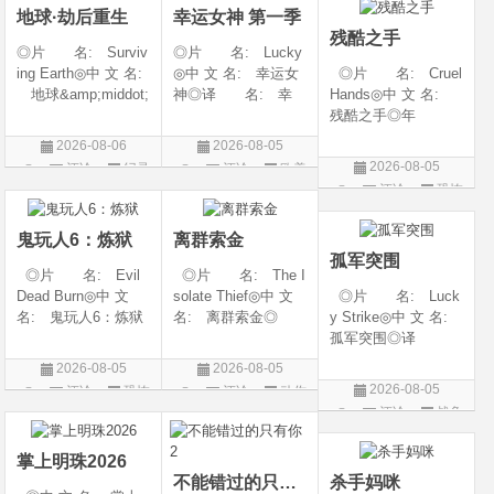
地球·劫后重生
幸运女神 第一季
地: 韩国
残酷之手
◎片 名: Surviv
◎片 名: Lucky
ing Earth◎中 文 名:
◎中 文 名: 幸运女
◎片 名: Cruel
地球&amp;middot;
神◎译 名: 幸
Hands◎中 文 名:
劫后重生◎译
运◎年 代: 202
残酷之手◎年
名: 幸存地球◎
6◎产 地: 美国
代: 2026◎产
2026-08-06
2026-08-05
年 代: 2026◎
◎类 别: 剧情 /
地: 澳大利亚◎
2026-08-05
评论
纪录
评论
欧美
产 地: 美国◎
犯罪◎语 言:
类 别: 惊悚 / 恐
评论
恐怖
片
剧
类 别: 纪录片
英语◎上映日期: 2
怖◎语 言: 英
片
◎语 言: 英语
026-07-15(美国)
语◎上映日期: 202
鬼玩人6：炼狱
离群索金
◎上映
6-07-24(澳大利亚)
孤军突围
◎片 名: Evil
◎片 名: The I
Dead Burn◎中 文
solate Thief◎中 文
◎片 名: Luck
名: 鬼玩人6：炼狱
名: 离群索金◎
y Strike◎中 文 名:
◎译 名: 尸变
年 代: 2026◎
孤军突围◎译
焚场(台) / 鬼玩人6：
产 地: 美国◎
名: 致命打击◎
2026-08-05
2026-08-05
燃烧 / 鬼玩人崛起衍
类 别: 西部◎
年 代: 2026◎
2026-08-05
评论
恐怖
评论
动作
生电影◎年 代:
语 言: 英语◎
产 地: 美国◎
评论
战争
片
片
2026◎产 地:
上映日期: 2026-07-
类 别: 剧情 / 动
片
美国◎类 别:
10(美国)◎IMDb评分
作 / 战争◎语 言:
掌上明珠2026
英语◎上映日
不能错过的只有你2
杀手妈咪