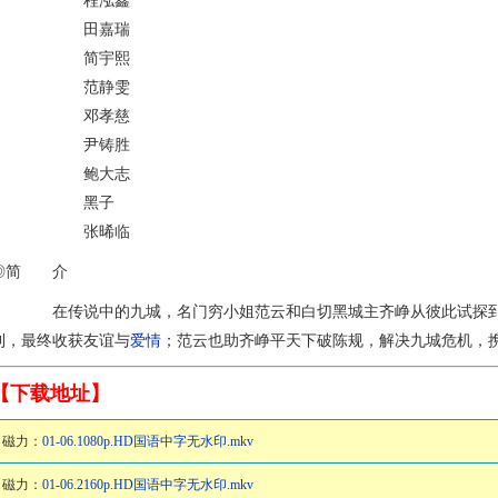
程泓鑫
田嘉瑞
简宇熙
范静雯
邓孝慈
尹铸胜
鲍大志
黑子
张晞临
◎简 介
在传说中的九城，名门穷小姐范云和白切黑城主齐峥从彼此试探到
利，最终收获友谊与
爱情
；范云也助齐峥平天下破陈规，解决九城危机，
【下载地址】
磁力：
01-06.1080p.HD国语中字无水印.mkv
磁力：
01-06.2160p.HD国语中字无水印.mkv