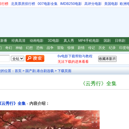
排行榜
北美票房排行榜
007电影全集
IMDB250电影
高评分电影
美国电影
欧洲
漫新番
经典高清
动画电影
3D电影
真人秀
MP4手机电影
国剧
日韩剧
幻
奇幻
神秘
幻想
恐怖
战争
冒险
惊悚
剧情
传记
历史
纪录
印度
6v电影下载帮助与教程
无法下载的进来看看
您的位置：
首页
>
国产剧.港台剧连载
> 下载页面
《云秀行》全集
《云秀行》全集
- 内容介绍：