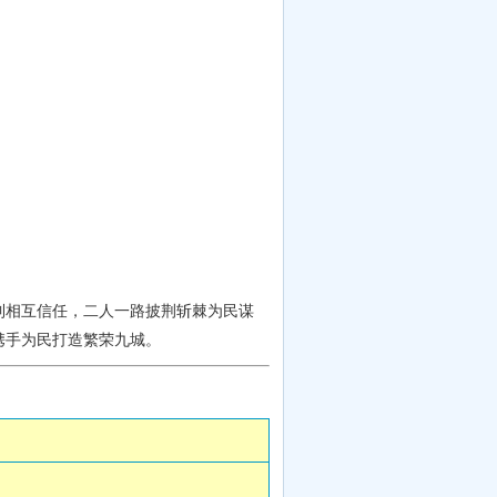
相互信任，二人一路披荆斩棘为民谋
携手为民打造繁荣九城。