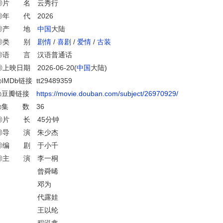
◎片 名 云秀行
◎年 代 2026
◎产 地
中国
大陆
◎类 别
剧情
/
喜剧
/
爱情
/
古装
◎语 言 汉语普通话
◎上映日期 2026-06-20(
中国
大陆)
IMDb链接 tt29489359
◎豆瓣链接
https://movie.douban.com/subject/26970929/
◎集 数 36
◎片 长 45分钟
◎导 演 朱少杰
◎编 剧 于小千
◎主 演 李一桐
曾舜晞
邓为
代露娃
王以纶