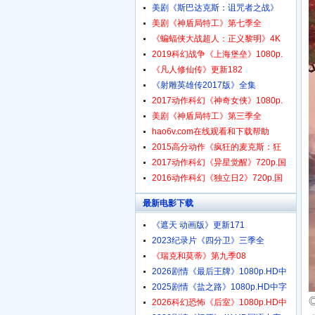
美剧《斯巴达克斯：诅咒者之战》
美剧《神盾局特工》第七季全
《蝙蝠侠大战超人：正义黎明》4K
2019科幻战争《上海堡垒》1080p.
《凡人修仙传》更新182
《射雕英雄传2017版》全集
2017动作科幻《神奇女侠》1080p.
美剧《神盾局特工》第三季全
hao6v.com在线观看和下载帮助
2015高分动作《疯狂的麦克斯：狂
2017动作科幻《异星觉醒》720p.国
2016动作科幻《独立日2》720p.国
最新电影下载
《遮天 动画版》更新171
2023纪录片《四分卫》三季全
《瑞克和莫蒂》第九季08
2026剧情《最后王牌》1080p.HD中
2025剧情《盐之路》1080p.HD中字
◎
2026科幻恐怖《后室》1080p.HD中