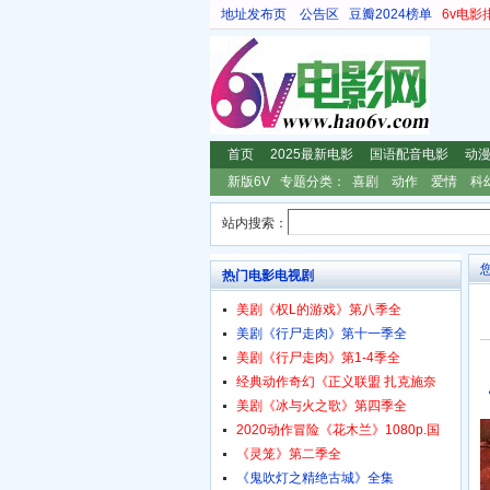
地址发布页
公告区
豆瓣2024榜单
6v电影
首页
2025最新电影
国语配音电影
动
新版6V
专题分类：
喜剧
动作
爱情
科
站内搜索：
热门电影电视剧
美剧《权L的游戏》第八季全
美剧《行尸走肉》第十一季全
美剧《行尸走肉》第1-4季全
经典动作奇幻《正义联盟 扎克施奈
美剧《冰与火之歌》第四季全
2020动作冒险《花木兰》1080p.国
《灵笼》第二季全
《鬼吹灯之精绝古城》全集