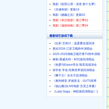
美剧《犯罪心理：演变 第十九季》
《京城奇探》更新14
韩剧《婚姻之后》更新02
美剧《末日地堡》第三季02
美剧《谜探休格》第二季04
最新综艺游戏下载
《比莉·艾莉什：温柔重击巡回演
更好2026·江苏卫视跨年演唱会
2025-2026湖南卫视芒果TV跨年演唱
泰勒·斯威夫特：时代巡回演唱会
《热爱与Eason常在 陈奕迅巡演全
张学友 学友.经典世界巡回演唱会
《狮子王》生生不息演唱会
《奥利维亚·罗德里戈：GUTS世界
《福山雅治LIVE电影 言灵之幸夏》
《Lady Gaga：神彩巡回演唱会》1