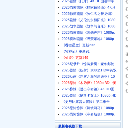
2026剧情《门牙》4K.HD国语中字
2026恐怖惊悚《蚌家镇怪谈》4K.H
2026惊悚剧情《狄仁杰之督龙锏》
2025剧情《艾伦的永恒阳光》1080
2025战争剧情《战争与音乐》1080
2026恐怖剧情《哀怨声声》1080p.
2026喜剧剧情《野蛮领地》1080p.
《吞噬星空》更新232
◎
《牧神记》更新91
《仙逆》更新149
2026纪录片《惊涛梦魇：豪华邮轮
2025剧情《折射》1080p.HD中英双
2026动画《迷雾之海的莉迪亚》10
2026恐怖《木乃伊》1080p.BD中英
2026惊悚《逃出夺命镇》4K.HD国
语
2025剧情《纳斯卡女士》1080p.HD
《史努比露营大冒险》第二季全
2026恐怖惊悚《饥饿河马》1080p.
2026恐怖惊悚《夺命航班》1080p.
最新电视剧下载