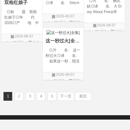
◎片 名: 燃比
双枪红娘子
◎译 名: Stitch
娃◎译 名: A St
es / 缝合 / 高订人生
◎标 题 双枪
ory About Fire◎年
(台)◎年 代: 20
2026-08-07
红娘子◎年 代
代: 2025◎产
25◎产 地: 法
评论
剧情
2026◎产 地 中
地: 中国大陆◎
国 / 美国◎类 别:
2026-08-07
国大陆◎类 别
类 别: 动画 / 奇
片
剧情◎语 言:
评论
动画
剧情 / 动作 / 战争◎
幻 / 冒险◎语 言:
法语 /
2026-08-07
片
上映日期 2026-08-
汉语普通话◎上映
这一秒过火[全集]
评论
动作
06(中国大陆)◎豆瓣
日期: 202
片
◎片 名: 这一
链接 https://movie.
秒过火◎译 名:
douban.com/s
如果这一秒，我没
遇见你 / 这一秒◎
年 代: 2026◎
2026-08-07
产 地: 中国大
评论
国剧
陆◎类 别: 剧
情 / 爱情◎语 言:
汉语普通话◎上映
1
2
3
4
5
下一页
尾页
Copyright © 2012-2022
新版6v电影（旧版66影视）- 免费电影下载