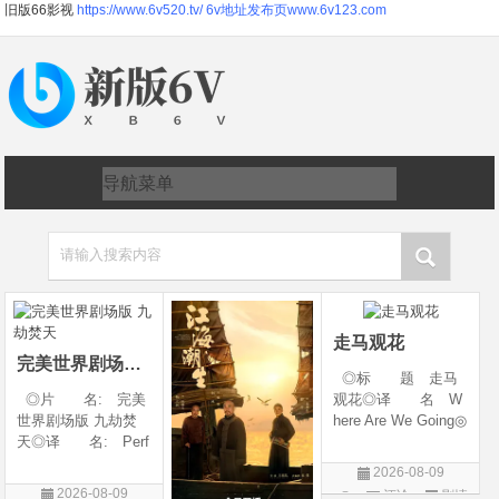
旧版66影视
https://www.6v520.tv/
6v地址发布页www.6v123.com
请输入搜索内容
走马观花
完美世界剧场版 九劫焚天
◎标 题 走马
◎片 名: 完美
观花◎译 名 W
世界剧场版 九劫焚
here Are We Going◎
天◎译 名: Perf
年 代 2026◎
ect World Movie: Ni
产 地 中国大陆
2026-08-09
ne Calamities Burnin
◎类 别 剧情◎
2026-08-09
评论
剧情