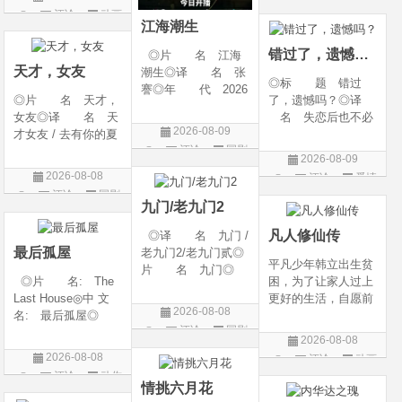
g Heaven / Perfect
语 言 汉语普通
评论
动画
片
World Movie: Nine T
话◎上映日期 2026
江海潮生
片
ribulations Incinerate
-06-12(中国大陆)◎
错过了，遗憾吗？
◎片 名 江海
the H
天才，女友
潮生◎译 名 张
◎标 题 错过
謇◎年 代 2026
◎片 名 天才，
了，遗憾吗？◎译
◎产 地 中国大
女友◎译 名 天
名 失恋后也不必
陆◎类 别 传记
2026-08-09
才女友 / 去有你的夏
做的12件事 / Be You
/ 历史 / 古装◎语
评论
国剧
天 / 当你耀眼时◎
rself◎年 代 20
言 汉语普通话◎
2026-08-09
年 代 2026◎
26◎产 地 中国
上映日期 2026-07-
2026-08-08
评论
爱情
产 地 中国大陆
大陆◎类 别 喜
20(中国大陆)◎
评论
国剧
片
◎类 别 剧情 /
剧 / 爱情◎语
九门/老九门2
爱情◎语 言 汉
言 汉语普通话◎上
凡人修仙传
◎译 名 九门 /
语普通话◎上映日期
映
最后孤屋
老九门2/老九门贰◎
平凡少年韩立出生贫
片 名 九门◎
◎片 名: The
困，为了让家人过上
年 代 2026◎
Last House◎中 文
更好的生活，自愿前
产 地 中国大陆
2026-08-08
名: 最后孤屋◎
去七玄门参加入门考
◎类 别 剧情 /
评论
国剧
译 名: 11817 /
核，最终被墨大夫收
奇幻 / 冒险◎语
2026-08-08
Eleven Eight One S
入门下。 墨大夫一
言 汉语普通话◎上
2026-08-08
评论
动画
even◎年 代: 2
开始对韩立悉心培
映日期 2026-07
评论
动作
片
026◎产 地: 英
养、传授医术，让韩
情挑六月花
片
国 / 法国 / 美国◎
立对他非常感激，但