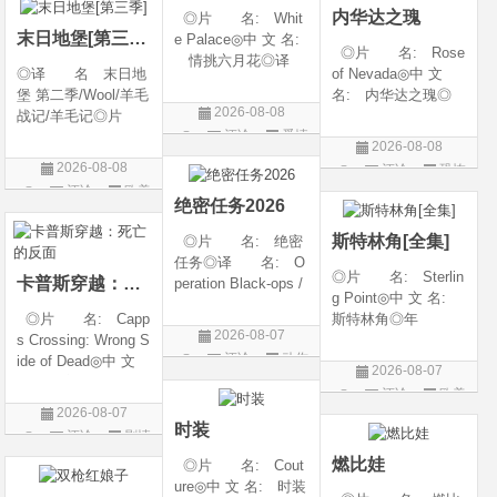
内华达之瑰
◎片 名: Whit
类 别: 动作 /
随着一同入
末日地堡[第三季]
e Palace◎中 文 名:
◎片 名: Rose
情挑六月花◎译
◎译 名 末日地
of Nevada◎中 文
名: 人间有情 / 极
堡 第二季/Wool/羊毛
名: 内华达之瑰◎
道之恋 / 白色宫殿◎
2026-08-08
战记/羊毛记◎片
译 名: 内华达
年 代: 1990◎
评论
爱情
名 Silo Season 2
玫瑰 / 英伦转生号
产 地: 美国◎
2026-08-08
◎年 代 2024◎
(港) / 谜航(台)◎年
片
类 别: 剧情 / 爱
2026-08-08
评论
恐怖
产 地 美国◎
代: 2025◎产
情◎语
评论
欧美
片
类 别 剧情 / 科
地: 英国◎类
绝密任务2026
剧
幻 / 悬疑◎语
别: 剧情 / 恐
斯特林角[全集]
◎片 名: 绝密
言 英语◎上映日
任务◎译 名: O
◎片 名: Sterlin
卡普斯穿越：死亡的反面
peration Black-ops /
g Point◎中 文 名:
中国兵王 / 中国兵王
◎片 名: Capp
斯特林角◎年
&amp;middot;绝密任
2026-08-07
s Crossing: Wrong S
代: 2026◎产
务◎年 代: 202
评论
动作
ide of Dead◎中 文
地: 美国◎类
6◎产 地: 中国
2026-08-07
名: 卡普斯穿越：
别: 剧情◎语
片
大陆◎类 别:
评论
欧美
死亡的反面◎年
言: 英语◎上映日
动作 / 战争 / 犯
2026-08-07
剧
代: 2026◎产
期: 2026-08-05(美
时装
评论
剧情
地: 美国◎类
国)◎IMDb评分: 6
片
燃比娃
◎片 名: Cout
别: 剧情 / 悬疑 / 惊
ure◎中 文 名: 时装
悚 / 犯罪◎语