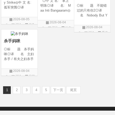
◎中 文 名: 掌上
y Strike◎中 文 名:
明珠◎译 名: M
◎标 题 不能错
孤军突围◎译
aa Inti Bangaaram◎
过的只有你2◎译
名: 致命打击◎
年 代: 2026◎
名 Nobody But Y
年 代: 2026◎
2026-08-05
产 地: 印度◎
ou 2◎年 代 20
产 地: 美国◎
2026-08-04
评论
战争
类 别: 动作 / 惊
26◎产 地 中国
类 别: 剧情 / 动
2026-08-04
评论
动作
悚◎语 言: 泰
大陆◎类 别 喜
片
作 / 战争◎语 言:
评论
爱情
片
卢固语 Telugu◎上映
剧 / 爱情◎语
英语◎上映日
片
日期: 2026-06
言 汉语普通话◎上
杀手妈咪
映日期 2026-04-1
◎标 题 杀手妈
咪◎译 名 主妇
杀手 / 有夫之妇杀手
/ Married Woman Kil
ler / A Bona Fide Kill
2026-08-04
er◎年 代 2026
评论
日韩
◎产 地 韩国◎
剧
类 别 剧情 / 惊
悚◎语
1
2
3
4
5
下一页
尾页
Copyright © 2012-2022
新版6v电影（旧版66影视）- 免费电影下载