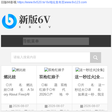
旧版66影视
https://www.6v520.tv/
6v地址发布页www.6v123.com
请输入搜索内容
燃比娃
双枪红娘子
这一秒过火[全集]
◎片 名: 燃比
◎标 题 双枪
◎片 名: 这一
娃◎译 名: A St
红娘子◎年 代
秒过火◎译 名:
ory About Fire◎年
2026◎产 地 中
如果这一秒，我没
代: 2025◎产
国大陆◎类 别
遇见你 / 这一秒◎
地: 中国大陆◎
剧情 / 动作 / 战争◎
年 代: 2026◎
2026-08-07
2026-08-07
2026-08-07
类 别: 动画 / 奇
上映日期 2026-08-
产 地: 中国大
评论
动画
评论
动作
评论
国剧