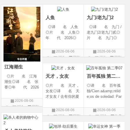
幻 / 冒险◎语 言:
06(中国大陆)◎豆瓣
陆◎类 别: 剧
片
片
汉语普通话◎上映
链接 https://movie.
情 / 爱情◎语 言:
日期: 202
douban.com/s
汉语普通话◎上映
人鱼
九门/老九门2
◎译 名 人鱼
◎译 名 九门 /
◎片 名 人鱼◎
老九门2/老九门贰◎
年 代 2026◎
片 名 九门◎
产 地 中国大陆
年 代 2026◎
◎类 别 剧情 /
产 地 中国大陆
2026-08-06
2026-08-06
悬疑◎语 言 汉
◎类 别 剧情 /
评论
国剧
评论
国剧
语普通话◎上映日
奇幻 / 冒险◎语
期 2026-08-04(中国
言 汉语普通话◎上
江海潮生
大陆)◎IMDb链接 t
映日期 2026-07
天才，女友
百年孤独 第二季07
◎片 名 江海
潮生◎译 名 张
◎片 名 天才，
◎译 名 百年孤
謇◎年 代 2026
女友◎译 名 天
独/Cien a&amp;ntild
◎产 地 中国大
才女友 / 去有你的夏
e;os de soledad: Par
陆◎类 别 传记
2026-08-06
天 / 当你耀眼时◎
te 1/One Hundred Y
/ 历史 / 古装◎语
评论
国剧
年 代 2026◎
ears of Solitude/One
言 汉语普通话◎
2026-08-06
2026-08-06
产 地 中国大陆
Hundred Years of So
上映日期 2026-07-
评论
国剧
评论
欧美
◎类 别 剧情 /
litude: Part 1/百年孤
20(中国大陆)◎
剧
爱情◎语 言 汉
寂/百年孤寂：第一
语普通话◎上映日期
部(台)/百年孤