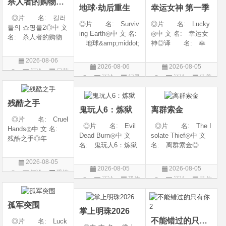
杀人者的购物中心2
地球·劫后重生
幸运女神 第一季
◎片 名: 킬러
◎片 名: Surviv
◎片 名: Lucky
들의 쇼핑몰2◎中 文
ing Earth◎中 文 名:
◎中 文 名: 幸运女
名: 杀人者的购物
地球&amp;middot;
神◎译 名: 幸
中心2◎译 名:
劫后重生◎译
运◎年 代: 202
A Shop for Killers S
2026-08-06
名: 幸存地球◎
6◎产 地: 美国
2 / A Shop for Killers
2026-08-06
2026-08-05
评论
日韩
年 代: 2026◎
◎类 别: 剧情 /
Season 2◎年
评论
纪录
评论
欧美
产 地: 美国◎
犯罪◎语 言:
剧
代: 2026◎产
片
剧
类 别: 纪录片
英语◎上映日期: 2
地: 韩国
◎语 言: 英语
026-07-15(美国)
残酷之手
鬼玩人6：炼狱
离群索金
◎上映
◎片 名: Cruel
◎片 名: Evil
◎片 名: The I
Hands◎中 文 名:
Dead Burn◎中 文
solate Thief◎中 文
残酷之手◎年
名: 鬼玩人6：炼狱
名: 离群索金◎
代: 2026◎产
◎译 名: 尸变
年 代: 2026◎
地: 澳大利亚◎
2026-08-05
焚场(台) / 鬼玩人6：
产 地: 美国◎
类 别: 惊悚 / 恐
2026-08-05
2026-08-05
评论
恐怖
燃烧 / 鬼玩人崛起衍
类 别: 西部◎
怖◎语 言: 英
评论
恐怖
评论
动作
生电影◎年 代:
语 言: 英语◎
片
语◎上映日期: 202
片
片
2026◎产 地:
上映日期: 2026-07-
6-07-24(澳大利亚)
美国◎类 别:
10(美国)◎IMDb评分
孤军突围
掌上明珠2026
不能错过的只有你2
◎片 名: Luck