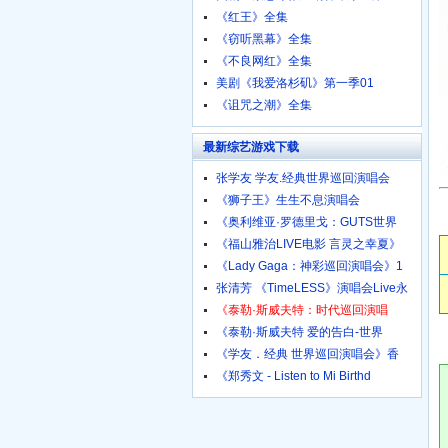
《红王》全集
《窃听黑幕》全集
《不良网红》全集
美剧《我爱洛杉矶》第一季01
《诅咒之潮》全集
最新综艺游戏下载
张学友 学友.经典世界巡回演唱会
《狮子王》生生不息演唱会
《奥利维亚·罗德里戈：GUTS世界
《福山雅治LIVE电影 言灵之幸夏》
《Lady Gaga：神彩巡回演唱会》1
张清芳 《TimeLESS》演唱会Live永
《泰勒·斯威夫特：时代巡回演唱
《泰勒·斯威夫特 爱的告白-世界
《学友．经典 世界巡回演唱会》香
《郑秀文 - Listen to Mi Birthd