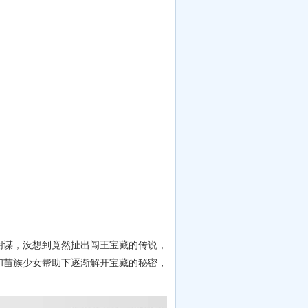
谋，没想到竟然扯出闯王宝藏的传说，
和苗族少女帮助下逐渐解开宝藏的秘密，