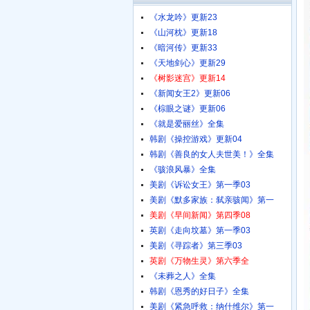
《水龙吟》更新23
《山河枕》更新18
《暗河传》更新33
《天地剑心》更新29
《树影迷宫》更新14
《新闻女王2》更新06
《棕眼之谜》更新06
《就是爱丽丝》全集
韩剧《操控游戏》更新04
韩剧《善良的女人夫世美！》全集
《骇浪风暴》全集
美剧《诉讼女王》第一季03
美剧《默多家族：弑亲骇闻》第一
美剧《早间新闻》第四季08
英剧《走向坟墓》第一季03
美剧《寻踪者》第三季03
英剧《万物生灵》第六季全
《未葬之人》全集
韩剧《恩秀的好日子》全集
美剧《紧急呼救：纳什维尔》第一