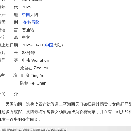
◎年 代 2025
◎产 地
中国
大陆
◎类 别
动作
/
冒险
◎语 言 普通话
◎字 幕 中文
◎上映日期 2025-11-01(
中国
大陆)
◎片 长 88分钟
◎导 演 申伟 Wei Shen
余自在 Zizai Yu
◎主 演 叶庭 Ting Ye
陈菲 Fei Chen
◎简 介
民国初期，逃兵皮四追踪假道士至湘西天门镇揭露其拐卖少女的赶尸阴
引起多方窥探。皮四最终军阀爱女杨佩如成为欢喜冤家，并在有土司少爷
引发一连串的夺宝闹剧。