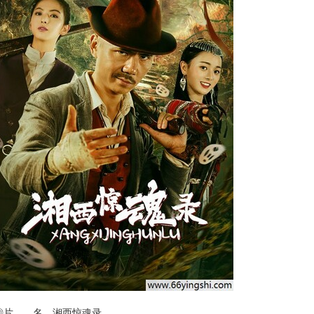
◎片 名 湘西惊魂录