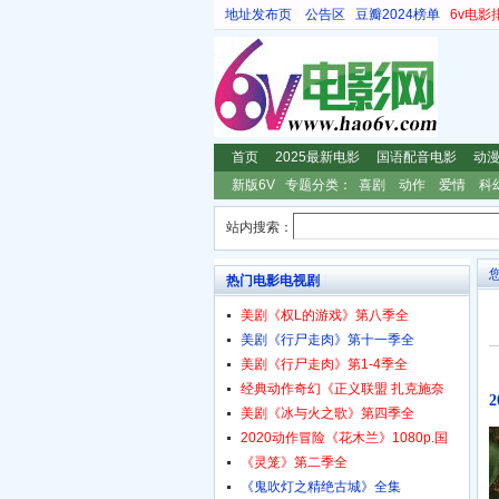
地址发布页
公告区
豆瓣2024榜单
6v电影
首页
2025最新电影
国语配音电影
动
新版6V
专题分类：
喜剧
动作
爱情
科
站内搜索：
热门电影电视剧
美剧《权L的游戏》第八季全
美剧《行尸走肉》第十一季全
美剧《行尸走肉》第1-4季全
经典动作奇幻《正义联盟 扎克施奈
美剧《冰与火之歌》第四季全
2020动作冒险《花木兰》1080p.国
《灵笼》第二季全
《鬼吹灯之精绝古城》全集