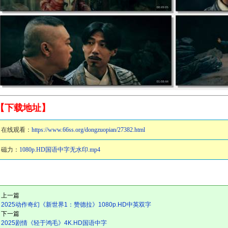
【下载地址】
在线观看：
https://www.66ss.org/dongzuopian/27382.html
磁力：
1080p.HD国语中字无水印.mp4
上一篇
2025动作奇幻《新世界1：赞德拉》1080p.HD中英双字
下一篇
2025剧情《轻于鸿毛》4K.HD国语中字