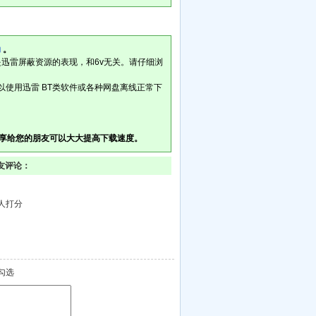
助
。
是迅雷屏蔽资源的表现，和6v无关。请仔细浏
以使用迅雷 BT类软件或各种网盘离线正常下
享给您的朋友可以大大提高下载速度。
网友评论：