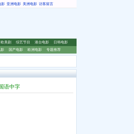
电影
亚洲电影
美洲电影
访客留言
欧美剧
综艺节目
港台电影
日韩电影
电影
国产电影
欧洲电影
专题推荐
D国语中字