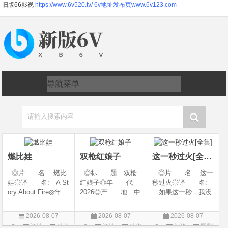
旧版66影视
https://www.6v520.tv/
6v地址发布页www.6v123.com
请输入搜索内容
燃比娃
双枪红娘子
这一秒过火[全集]
◎片 名: 燃比
◎标 题 双枪
◎片 名: 这一
娃◎译 名: A St
红娘子◎年 代
秒过火◎译 名:
ory About Fire◎年
2026◎产 地 中
如果这一秒，我没
代: 2025◎产
国大陆◎类 别
遇见你 / 这一秒◎
地: 中国大陆◎
剧情 / 动作 / 战争◎
年 代: 2026◎
2026-08-07
2026-08-07
2026-08-07
类 别: 动画 / 奇
上映日期 2026-08-
产 地: 中国大
评论
动画
评论
动作
评论
国剧