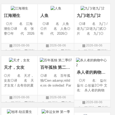
幻 / 冒险◎语 言:
06(中国大陆)◎豆瓣
陆◎类 别: 剧
片
片
汉语普通话◎上映
链接 https://movie.
情 / 爱情◎语 言:
日期: 202
douban.com/s
汉语普通话◎上映
江海潮生
人鱼
九门/老九门2
◎片 名 江海
◎译 名 人鱼
◎译 名 九门 /
潮生◎译 名 张
◎片 名 人鱼◎
老九门2/老九门贰◎
謇◎年 代 2026
年 代 2026◎
片 名 九门◎
◎产 地 中国大
产 地 中国大陆
年 代 2026◎
陆◎类 别 传记
◎类 别 剧情 /
产 地 中国大陆
2026-08-06
2026-08-06
2026-08-06
/ 历史 / 古装◎语
悬疑◎语 言 汉
◎类 别 剧情 /
评论
国剧
评论
国剧
评论
国剧
言 汉语普通话◎
语普通话◎上映日
奇幻 / 冒险◎语
上映日期 2026-07-
期 2026-08-04(中国
言 汉语普通话◎上
20(中国大陆)◎
大陆)◎IMDb链接 t
映日期 2026-07
天才，女友
百年孤独 第二季07
杀人者的购物中心2
◎片 名 天才，
◎译 名 百年孤
女友◎译 名 天
独/Cien a&amp;ntild
◎片 名: 킬러
才女友 / 去有你的夏
e;os de soledad: Par
들의 쇼핑몰2◎中 文
天 / 当你耀眼时◎
te 1/One Hundred Y
名: 杀人者的购物
年 代 2026◎
ears of Solitude/One
中心2◎译 名:
2026-08-06
2026-08-06
产 地 中国大陆
Hundred Years of So
A Shop for Killers S
2026-08-06
评论
国剧
评论
欧美
◎类 别 剧情 /
litude: Part 1/百年孤
2 / A Shop for Killers
评论
日韩
剧
爱情◎语 言 汉
寂/百年孤寂：第一
Season 2◎年
剧
语普通话◎上映日期
部(台)/百年孤
代: 2026◎产