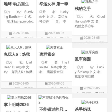
地球·劫后重生
幸运女神 第一季
地: 韩国
残酷之手
◎片 名: Surviv
◎片 名: Lucky
ing Earth◎中 文 名:
◎中 文 名: 幸运女
◎片 名: Cruel
地球&amp;middot;
神◎译 名: 幸
Hands◎中 文 名:
劫后重生◎译
运◎年 代: 202
残酷之手◎年
名: 幸存地球◎
6◎产 地: 美国
代: 2026◎产
2026-08-06
2026-08-05
年 代: 2026◎
◎类 别: 剧情 /
地: 澳大利亚◎
2026-08-05
评论
纪录
评论
欧美
产 地: 美国◎
犯罪◎语 言:
类 别: 惊悚 / 恐
评论
恐怖
片
剧
类 别: 纪录片
英语◎上映日期: 2
怖◎语 言: 英
片
◎语 言: 英语
026-07-15(美国)
语◎上映日期: 202
鬼玩人6：炼狱
离群索金
◎上映
6-07-24(澳大利亚)
孤军突围
◎片 名: Evil
◎片 名: The I
Dead Burn◎中 文
solate Thief◎中 文
◎片 名: Luck
名: 鬼玩人6：炼狱
名: 离群索金◎
y Strike◎中 文 名:
◎译 名: 尸变
年 代: 2026◎
孤军突围◎译
焚场(台) / 鬼玩人6：
产 地: 美国◎
名: 致命打击◎
2026-08-05
2026-08-05
燃烧 / 鬼玩人崛起衍
类 别: 西部◎
年 代: 2026◎
2026-08-05
评论
恐怖
评论
动作
生电影◎年 代:
语 言: 英语◎
产 地: 美国◎
评论
战争
片
片
2026◎产 地:
上映日期: 2026-07-
类 别: 剧情 / 动
片
美国◎类 别:
10(美国)◎IMDb评分
作 / 战争◎语 言:
掌上明珠2026
英语◎上映日
不能错过的只有你2
杀手妈咪