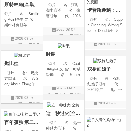
斯特林角[全集]
◎片 名 江海
卡普斯穿越：死亡的反面
潮生◎译 名 张
◎片 名: Sterlin
謇◎年 代 2026
g Point◎中 文 名:
◎片 名: Capp
◎产 地 中国大
斯特林角◎年
s Crossing: Wrong S
陆◎类 别 传记
2026-08-07
代: 2026◎产
ide of Dead◎中 文
/ 历史 / 古装◎语
评论
国剧
地: 美国◎类
名: 卡普斯穿越：
言 汉语普通话◎
2026-08-07
别: 剧情◎语
死亡的反面◎年
上映日期 2026-07-
2026-08-07
评论
欧美
言: 英语◎上映日
代: 2026◎产
20(中国大陆)◎
评论
剧情
剧
期: 2026-08-05(美
地: 美国◎类
时装
片
国)◎IMDb评分: 6
别: 剧情 / 悬疑 / 惊
燃比娃
◎片 名: Cout
悚 / 犯罪◎语
双枪红娘子
ure◎中 文 名: 时装
◎片 名: 燃比
◎译 名: Stitch
娃◎译 名: A St
◎标 题 双枪
es / 缝合 / 高订人生
ory About Fire◎年
红娘子◎年 代
(台)◎年 代: 20
2026-08-07
代: 2025◎产
2026◎产 地 中
25◎产 地: 法
评论
剧情
地: 中国大陆◎
国大陆◎类 别
国 / 美国◎类 别:
2026-08-07
类 别: 动画 / 奇
剧情 / 动作 / 战争◎
片
剧情◎语 言:
2026-08-07
评论
动画
幻 / 冒险◎语 言:
上映日期 2026-08-
法语 /
评论
动作
片
汉语普通话◎上映
06(中国大陆)◎豆瓣
这一秒过火[全集]
片
日期: 202
链接 https://movie.
百年孤独 第二季07
◎片 名: 这一
douban.com/s
秒过火◎译 名: