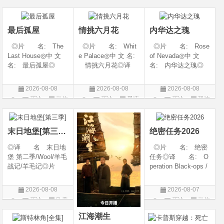
◎类 别 剧情 /
奇幻 / 冒险◎语
开始对韩立悉心培
片
爱情◎语 言 汉
言 汉语普通话◎上
养、传授医术，让韩
语普通话◎上映日期
映日期 2026-07
立对他非常感激，但
最后孤屋
情挑六月花
内华达之瑰
随着一同入
◎片 名: The
◎片 名: Whit
◎片 名: Rose
Last House◎中 文
e Palace◎中 文 名:
of Nevada◎中 文
名: 最后孤屋◎
情挑六月花◎译
名: 内华达之瑰◎
译 名: 11817 /
名: 人间有情 / 极
译 名: 内华达
Eleven Eight One S
道之恋 / 白色宫殿◎
玫瑰 / 英伦转生号
2026-08-08
2026-08-08
2026-08-08
even◎年 代: 2
年 代: 1990◎
(港) / 谜航(台)◎年
评论
动作
评论
爱情
评论
恐怖
026◎产 地: 英
产 地: 美国◎
代: 2025◎产
片
片
片
国 / 法国 / 美国◎
类 别: 剧情 / 爱
地: 英国◎类
类 别: 动作 /
情◎语
别: 剧情 / 恐
末日地堡[第三季]
绝密任务2026
◎译 名 末日地
◎片 名: 绝密
堡 第二季/Wool/羊毛
任务◎译 名: O
战记/羊毛记◎片
peration Black-ops /
名 Silo Season 2
中国兵王 / 中国兵王
◎年 代 2024◎
&amp;middot;绝密任
2026-08-08
2026-08-07
产 地 美国◎
务◎年 代: 202
评论
欧美
评论
动作
类 别 剧情 / 科
6◎产 地: 中国
剧
片
幻 / 悬疑◎语
大陆◎类 别:
江海潮生
言 英语◎上映日
动作 / 战争 / 犯