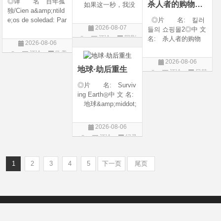
◎译 名 百年孤
杀人者的购物中心2
如果这一秒，我没
独/Cien a&amp;ntild
遇见你 / 这一秒◎
e;os de soledad: Par
◎片 名: 킬러
年 代: 2026◎
2026-08-07
te 1/One Hundred Y
들의 쇼핑몰2◎中 文
产 地: 中国大
评论
国剧
ears of Solitude/One
名: 杀人者的购物
陆◎类 别: 剧
2026-08-06
Hundred Years of So
中心2◎译 名:
情 / 爱情◎语 言:
评论
欧美
litude: Part 1/百年孤
A Shop for Killers S
汉语普通话◎上映
2026-08-06
剧
寂/百年孤寂：第一
2 / A Shop for Killers
地球·劫后重生
评论
日韩
部(台)/百年孤
Season 2◎年
剧
◎片 名: Surviv
代: 2026◎产
ing Earth◎中 文 名:
地: 韩国
地球&amp;middot;
劫后重生◎译
名: 幸存地球◎
2026-08-06
年 代: 2026◎
评论
纪录
产 地: 美国◎
片
类 别: 纪录片
◎语 言: 英语
1
2
3
4
5
下一页
尾页
◎上映
Copyright © 2012-2022
新版6v电影（旧版66影视）- 免费电影下载