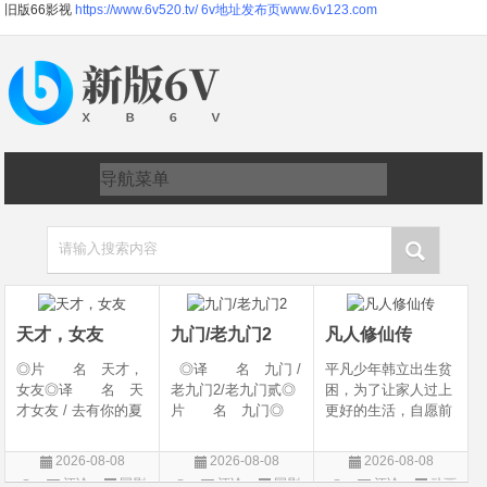
旧版66影视
https://www.6v520.tv/
6v地址发布页www.6v123.com
请输入搜索内容
天才，女友
九门/老九门2
凡人修仙传
◎片 名 天才，
◎译 名 九门 /
平凡少年韩立出生贫
女友◎译 名 天
老九门2/老九门贰◎
困，为了让家人过上
才女友 / 去有你的夏
片 名 九门◎
更好的生活，自愿前
天 / 当你耀眼时◎
年 代 2026◎
去七玄门参加入门考
年 代 2026◎
产 地 中国大陆
核，最终被墨大夫收
2026-08-08
2026-08-08
2026-08-08
产 地 中国大陆
◎类 别 剧情 /
入门下。 墨大夫一
评论
国剧
评论
国剧
评论
动画