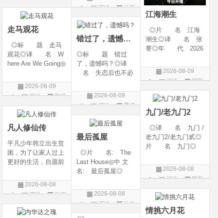
◎类 别 剧情 /
g Heaven / Perfect
评论
动画
爱情◎语 言 汉
World Movie: Nine T
江海潮生
片
语普通话◎上映日期
ribulations Incinerate
走马观花
◎片 名 江海
the H
错过了，遗憾吗？
潮生◎译 名 张
◎标 题 走马
謇◎年 代 2026
观花◎译 名 W
◎标 题 错过
◎产 地 中国大
here Are We Going◎
了，遗憾吗？◎译
陆◎类 别 传记
2026-08-09
年 代 2026◎
名 失恋后也不必
/ 历史 / 古装◎语
评论
国剧
产 地 中国大陆
做的12件事 / Be You
言 汉语普通话◎
2026-08-09
◎类 别 剧情◎
rself◎年 代 20
上映日期 2026-07-
2026-08-09
评论
剧情
语 言 汉语普通
26◎产 地 中国
20(中国大陆)◎
评论
爱情
片
话◎上映日期 2026
大陆◎类 别 喜
九门/老九门2
片
-06-12(中国大陆)◎
剧 / 爱情◎语
凡人修仙传
◎译 名 九门 /
言 汉语普通话◎上
最后孤屋
老九门2/老九门贰◎
映
平凡少年韩立出生贫
片 名 九门◎
困，为了让家人过上
◎片 名: The
年 代 2026◎
更好的生活，自愿前
Last House◎中 文
产 地 中国大陆
2026-08-08
去七玄门参加入门考
名: 最后孤屋◎
◎类 别 剧情 /
评论
国剧
核，最终被墨大夫收
译 名: 11817 /
奇幻 / 冒险◎语
2026-08-08
入门下。 墨大夫一
Eleven Eight One S
言 汉语普通话◎上
2026-08-08
评论
动画
开始对韩立悉心培
even◎年 代: 2
映日期 2026-07
评论
动作
片
养、传授医术，让韩
026◎产 地: 英
情挑六月花
片
立对他非常感激，但
国 / 法国 / 美国◎