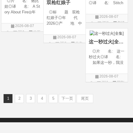
◎片 名: 燃比
双枪红娘子
◎译 名: Stitch
娃◎译 名: A St
es / 缝合 / 高订人生
ory About Fire◎年
◎标 题 双枪
(台)◎年 代: 20
2026-08-07
代: 2025◎产
红娘子◎年 代
25◎产 地: 法
评论
剧情
地: 中国大陆◎
2026◎产 地 中
国 / 美国◎类 别:
2026-08-07
类 别: 动画 / 奇
国大陆◎类 别
片
剧情◎语 言:
评论
动画
幻 / 冒险◎语 言:
剧情 / 动作 / 战争◎
法语 /
2026-08-07
片
汉语普通话◎上映
上映日期 2026-08-
这一秒过火[全集]
评论
动作
日期: 202
06(中国大陆)◎豆瓣
片
◎片 名: 这一
链接 https://movie.
秒过火◎译 名:
douban.com/s
如果这一秒，我没
遇见你 / 这一秒◎
年 代: 2026◎
2026-08-07
产 地: 中国大
评论
国剧
陆◎类 别: 剧
情 / 爱情◎语 言:
汉语普通话◎上映
1
2
3
4
5
下一页
尾页
Copyright © 2012-2022
新版6v电影（旧版66影视）- 免费电影下载