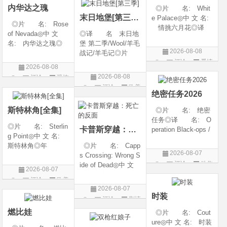
内华达之瑰
◎片 名: Whit
随着一同入
类 别: 动作 /
末日地堡[第三季]
e Palace◎中 文 名:
◎片 名: Rose
情挑六月花◎译
of Nevada◎中 文
◎译 名 末日地
名: 人间有情 / 极
名: 内华达之瑰◎
堡 第二季/Wool/羊毛
道之恋 / 白色宫殿◎
2026-08-08
译 名: 内华达
战记/羊毛记◎片
年 代: 1990◎
评论
爱情
玫瑰 / 英伦转生号
名 Silo Season 2
产 地: 美国◎
2026-08-08
(港) / 谜航(台)◎年
◎年 代 2024◎
片
类 别: 剧情 / 爱
2026-08-08
评论
恐怖
代: 2025◎产
产 地 美国◎
情◎语
评论
欧美
片
地: 英国◎类
类 别 剧情 / 科
绝密任务2026
剧
别: 剧情 / 恐
幻 / 悬疑◎语
斯特林角[全集]
◎片 名: 绝密
言 英语◎上映日
任务◎译 名: O
◎片 名: Sterlin
卡普斯穿越：死亡的反面
peration Black-ops /
g Point◎中 文 名:
中国兵王 / 中国兵王
斯特林角◎年
◎片 名: Capp
&amp;middot;绝密任
2026-08-07
代: 2026◎产
s Crossing: Wrong S
务◎年 代: 202
评论
动作
地: 美国◎类
ide of Dead◎中 文
6◎产 地: 中国
2026-08-07
别: 剧情◎语
名: 卡普斯穿越：
片
大陆◎类 别:
评论
欧美
言: 英语◎上映日
死亡的反面◎年
动作 / 战争 / 犯
2026-08-07
剧
期: 2026-08-05(美
代: 2026◎产
时装
评论
剧情
国)◎IMDb评分: 6
地: 美国◎类
片
燃比娃
◎片 名: Cout
别: 剧情 / 悬疑 / 惊
ure◎中 文 名: 时装
悚 / 犯罪◎语