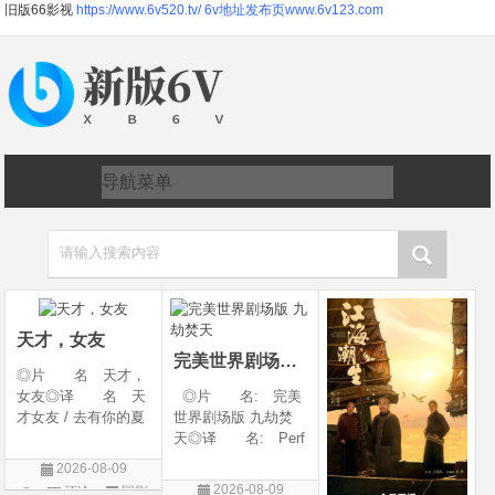
旧版66影视
https://www.6v520.tv/
6v地址发布页www.6v123.com
请输入搜索内容
天才，女友
完美世界剧场版 九劫焚天
◎片 名 天才，
女友◎译 名 天
◎片 名: 完美
才女友 / 去有你的夏
世界剧场版 九劫焚
天 / 当你耀眼时◎
天◎译 名: Perf
年 代 2026◎
ect World Movie: Ni
2026-08-09
产 地 中国大陆
ne Calamities Burnin
2026-08-09
评论
国剧