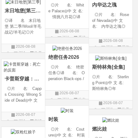
内华达之瑰
◎片 名: Whit
类 别: 动作 /
随着一同入
末日地堡[第三季]
e Palace◎中 文 名:
◎片 名: Rose
情挑六月花◎译
◎译 名 末日地
of Nevada◎中 文
名: 人间有情 / 极
堡 第二季/Wool/羊毛
名: 内华达之瑰◎
道之恋 / 白色宫殿◎
2026-08-08
战记/羊毛记◎片
译 名: 内华达
年 代: 1990◎
评论
爱情
名 Silo Season 2
玫瑰 / 英伦转生号
产 地: 美国◎
2026-08-08
◎年 代 2024◎
(港) / 谜航(台)◎年
片
类 别: 剧情 / 爱
2026-08-08
评论
恐怖
产 地 美国◎
代: 2025◎产
情◎语
评论
欧美
片
类 别 剧情 / 科
地: 英国◎类
绝密任务2026
剧
幻 / 悬疑◎语
别: 剧情 / 恐
斯特林角[全集]
◎片 名: 绝密
言 英语◎上映日
任务◎译 名: O
◎片 名: Sterlin
卡普斯穿越：死亡的反面
peration Black-ops /
g Point◎中 文 名:
中国兵王 / 中国兵王
◎片 名: Capp
斯特林角◎年
&amp;middot;绝密任
2026-08-07
s Crossing: Wrong S
代: 2026◎产
务◎年 代: 202
评论
动作
ide of Dead◎中 文
地: 美国◎类
6◎产 地: 中国
2026-08-07
名: 卡普斯穿越：
别: 剧情◎语
片
大陆◎类 别:
评论
欧美
死亡的反面◎年
言: 英语◎上映日
动作 / 战争 / 犯
2026-08-07
剧
代: 2026◎产
期: 2026-08-05(美
时装
评论
剧情
地: 美国◎类
国)◎IMDb评分: 6
片
燃比娃
◎片 名: Cout
别: 剧情 / 悬疑 / 惊
ure◎中 文 名: 时装
悚 / 犯罪◎语