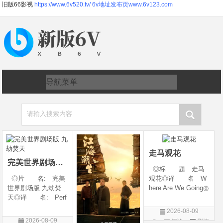
旧版66影视
https://www.6v520.tv/
6v地址发布页www.6v123.com
请输入搜索内容
走马观花
完美世界剧场版 九劫焚天
◎标 题 走马
◎片 名: 完美
观花◎译 名 W
世界剧场版 九劫焚
here Are We Going◎
天◎译 名: Perf
年 代 2026◎
ect World Movie: Ni
产 地 中国大陆
2026-08-09
ne Calamities Burnin
◎类 别 剧情◎
2026-08-09
评论
剧情