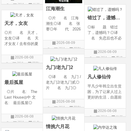
g Heaven / Perfect
语 言 汉语普通
评论
动画
片
World Movie: Nine T
话◎上映日期 2026
江海潮生
片
ribulations Incinerate
-06-12(中国大陆)◎
错过了，遗憾吗？
◎片 名 江海
the H
天才，女友
潮生◎译 名 张
◎标 题 错过
謇◎年 代 2026
◎片 名 天才，
了，遗憾吗？◎译
◎产 地 中国大
女友◎译 名 天
名 失恋后也不必
陆◎类 别 传记
2026-08-09
才女友 / 去有你的夏
做的12件事 / Be You
/ 历史 / 古装◎语
评论
国剧
天 / 当你耀眼时◎
rself◎年 代 20
言 汉语普通话◎
2026-08-09
年 代 2026◎
26◎产 地 中国
上映日期 2026-07-
2026-08-08
评论
爱情
产 地 中国大陆
大陆◎类 别 喜
20(中国大陆)◎
评论
国剧
片
◎类 别 剧情 /
剧 / 爱情◎语
九门/老九门2
爱情◎语 言 汉
言 汉语普通话◎上
凡人修仙传
◎译 名 九门 /
语普通话◎上映日期
映
最后孤屋
老九门2/老九门贰◎
平凡少年韩立出生贫
片 名 九门◎
◎片 名: The
困，为了让家人过上
年 代 2026◎
Last House◎中 文
更好的生活，自愿前
产 地 中国大陆
2026-08-08
名: 最后孤屋◎
去七玄门参加入门考
◎类 别 剧情 /
评论
国剧
译 名: 11817 /
核，最终被墨大夫收
奇幻 / 冒险◎语
2026-08-08
Eleven Eight One S
入门下。 墨大夫一
言 汉语普通话◎上
2026-08-08
评论
动画
even◎年 代: 2
开始对韩立悉心培
映日期 2026-07
评论
动作
片
026◎产 地: 英
养、传授医术，让韩
情挑六月花
片
国 / 法国 / 美国◎
立对他非常感激，但