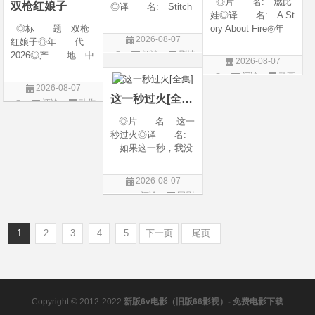
◎片 名: 燃比
双枪红娘子
◎译 名: Stitch
娃◎译 名: A St
es / 缝合 / 高订人生
◎标 题 双枪
ory About Fire◎年
(台)◎年 代: 20
2026-08-07
红娘子◎年 代
代: 2025◎产
25◎产 地: 法
评论
剧情
2026◎产 地 中
地: 中国大陆◎
国 / 美国◎类 别:
2026-08-07
国大陆◎类 别
类 别: 动画 / 奇
片
剧情◎语 言:
评论
动画
剧情 / 动作 / 战争◎
幻 / 冒险◎语 言:
法语 /
2026-08-07
片
上映日期 2026-08-
汉语普通话◎上映
这一秒过火[全集]
评论
动作
06(中国大陆)◎豆瓣
日期: 202
片
◎片 名: 这一
链接 https://movie.
秒过火◎译 名:
douban.com/s
如果这一秒，我没
遇见你 / 这一秒◎
年 代: 2026◎
2026-08-07
产 地: 中国大
评论
国剧
陆◎类 别: 剧
情 / 爱情◎语 言:
汉语普通话◎上映
1
2
3
4
5
下一页
尾页
Copyright © 2012-2022
新版6v电影（旧版66影视）- 免费电影下载