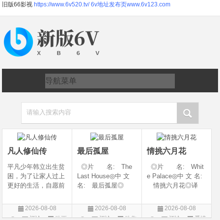
旧版66影视
https://www.6v520.tv/
6v地址发布页www.6v123.com
请输入搜索内容
凡人修仙传
最后孤屋
情挑六月花
平凡少年韩立出生贫
◎片 名: The
◎片 名: Whit
困，为了让家人过上
Last House◎中 文
e Palace◎中 文 名:
更好的生活，自愿前
名: 最后孤屋◎
情挑六月花◎译
去七玄门参加入门考
译 名: 11817 /
名: 人间有情 / 极
核，最终被墨大夫收
Eleven Eight One S
道之恋 / 白色宫殿◎
2026-08-08
2026-08-08
2026-08-08
入门下。 墨大夫一
even◎年 代: 2
年 代: 1990◎
评论
动画
评论
动作
评论
爱情