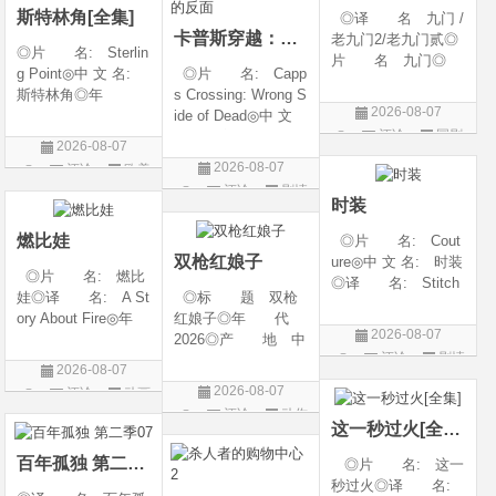
斯特林角[全集]
◎译 名 九门 /
卡普斯穿越：死亡的反面
老九门2/老九门贰◎
◎片 名: Sterlin
片 名 九门◎
g Point◎中 文 名:
◎片 名: Capp
年 代 2026◎
斯特林角◎年
s Crossing: Wrong S
产 地 中国大陆
2026-08-07
代: 2026◎产
ide of Dead◎中 文
◎类 别 剧情 /
评论
国剧
地: 美国◎类
名: 卡普斯穿越：
奇幻 / 冒险◎语
2026-08-07
别: 剧情◎语
死亡的反面◎年
言 汉语普通话◎上
2026-08-07
评论
欧美
言: 英语◎上映日
代: 2026◎产
映日期 2026-07
评论
剧情
剧
期: 2026-08-05(美
地: 美国◎类
时装
片
国)◎IMDb评分: 6
别: 剧情 / 悬疑 / 惊
燃比娃
◎片 名: Cout
悚 / 犯罪◎语
双枪红娘子
ure◎中 文 名: 时装
◎片 名: 燃比
◎译 名: Stitch
娃◎译 名: A St
◎标 题 双枪
es / 缝合 / 高订人生
ory About Fire◎年
红娘子◎年 代
(台)◎年 代: 20
2026-08-07
代: 2025◎产
2026◎产 地 中
25◎产 地: 法
评论
剧情
地: 中国大陆◎
国大陆◎类 别
国 / 美国◎类 别:
2026-08-07
类 别: 动画 / 奇
剧情 / 动作 / 战争◎
片
剧情◎语 言:
2026-08-07
评论
动画
幻 / 冒险◎语 言:
上映日期 2026-08-
法语 /
评论
动作
片
汉语普通话◎上映
06(中国大陆)◎豆瓣
这一秒过火[全集]
片
日期: 202
链接 https://movie.
百年孤独 第二季07
◎片 名: 这一
douban.com/s
秒过火◎译 名: