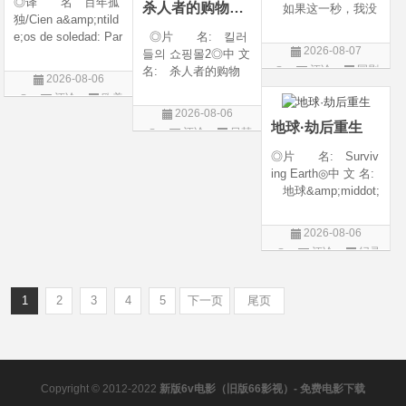
◎译 名 百年孤
杀人者的购物中心2
如果这一秒，我没
独/Cien a&amp;ntild
遇见你 / 这一秒◎
e;os de soledad: Par
◎片 名: 킬러
年 代: 2026◎
2026-08-07
te 1/One Hundred Y
들의 쇼핑몰2◎中 文
产 地: 中国大
评论
国剧
ears of Solitude/One
名: 杀人者的购物
陆◎类 别: 剧
2026-08-06
Hundred Years of So
中心2◎译 名:
情 / 爱情◎语 言:
评论
欧美
litude: Part 1/百年孤
A Shop for Killers S
汉语普通话◎上映
2026-08-06
剧
寂/百年孤寂：第一
2 / A Shop for Killers
地球·劫后重生
评论
日韩
部(台)/百年孤
Season 2◎年
剧
◎片 名: Surviv
代: 2026◎产
ing Earth◎中 文 名:
地: 韩国
地球&amp;middot;
劫后重生◎译
名: 幸存地球◎
2026-08-06
年 代: 2026◎
评论
纪录
产 地: 美国◎
片
类 别: 纪录片
◎语 言: 英语
1
2
3
4
5
下一页
尾页
◎上映
Copyright © 2012-2022
新版6v电影（旧版66影视）- 免费电影下载