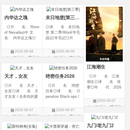
开始对韩立悉心培
026◎产 地: 英
产 地: 美国◎
片
片
片
养、传授医术，让韩
国 / 法国 / 美国◎
类 别: 剧情 / 爱
立对他非常感激，但
类 别: 动作 /
情◎语
内华达之瑰
末日地堡[第三季]
随着一同入
◎片 名: Rose
◎译 名 末日地
of Nevada◎中 文
堡 第二季/Wool/羊毛
名: 内华达之瑰◎
战记/羊毛记◎片
译 名: 内华达
名 Silo Season 2
玫瑰 / 英伦转生号
◎年 代 2024◎
2026-08-08
2026-08-08
(港) / 谜航(台)◎年
产 地 美国◎
评论
恐怖
评论
欧美
代: 2025◎产
类 别 剧情 / 科
片
剧
地: 英国◎类
幻 / 悬疑◎语
江海潮生
别: 剧情 / 恐
言 英语◎上映日
天才，女友
绝密任务2026
◎片 名 江海
潮生◎译 名 张
◎片 名 天才，
◎片 名: 绝密
謇◎年 代 2026
女友◎译 名 天
任务◎译 名: O
◎产 地 中国大
才女友 / 去有你的夏
peration Black-ops /
陆◎类 别 传记
2026-08-07
天 / 当你耀眼时◎
中国兵王 / 中国兵王
/ 历史 / 古装◎语
评论
国剧
年 代 2026◎
&amp;middot;绝密任
言 汉语普通话◎
2026-08-07
2026-08-07
产 地 中国大陆
务◎年 代: 202
上映日期 2026-07-
评论
国剧
评论
动作
◎类 别 剧情 /
6◎产 地: 中国
20(中国大陆)◎
片
爱情◎语 言 汉
大陆◎类 别:
九门/老九门2
语普通话◎上映日期
动作 / 战争 / 犯