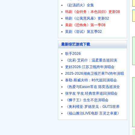
《赴汤蹈火》全集
韩剧《金特务：本色回归》更新08
韩剧《公寓黑风暴》更新02
美剧《恐怖角》第一季08
英剧《尝试》第五季02
最新综艺游戏下载
歌手2026
《比莉·艾莉什：温柔重击巡回演
更好2026·江苏卫视跨年演唱会
2025-2026湖南卫视芒果TV跨年演唱
泰勒·斯威夫特：时代巡回演唱会
《热爱与Eason常在 陈奕迅巡演全
张学友 学友.经典世界巡回演唱会
《狮子王》生生不息演唱会
《奥利维亚·罗德里戈：GUTS世界
《福山雅治LIVE电影 言灵之幸夏》