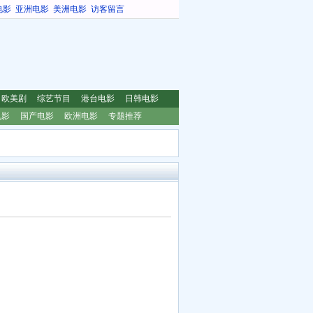
电影
亚洲电影
美洲电影
访客留言
欧美剧
综艺节目
港台电影
日韩电影
电影
国产电影
欧洲电影
专题推荐