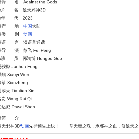
◎译 名 Against the Gods
◎片 名 逆天邪神3D
◎年 代 2023
◎产 地
中国
大陆
◎类 别
动画
◎语 言 汉语普通话
◎导 演 彭飞 Fei Peng
◎演 员 郭鸿博 Hongbo Guo
骏骅 Junhua Feng
醋 Xiaoyi Wen
筝 Xiaozheng
添天 Tiantian Xie
贵 Wang Rui Qi
达威 Dawei Shen
◎简 介
逆天邪神3D
动画
先导预告上线！ 掌天毒之珠，承邪神之血，修逆天之