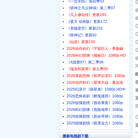
《一念永恒》第四季03
《斩神之凡尘神域》第二季07
《凡人修仙传》更新183
《遮天 动画版》更新172
《吞噬星空》更新233
《牧神记》更新92
《仙逆》更新150
2026动作科幻《宇宙巨人：希曼崛
2026科幻惊悚《揭秘日》1080p.HD
《X战警97》第二季06
冯
《瑞克和莫蒂》第九季09
醋
2026喜剧恐怖《惊声尖笑6》1080p
筱
2026动作科幻《星球大战：曼达洛
2025纪录片《探星者》1080p.HD中
谢
2026恐怖喜剧《醉鬼撞邪》1080p.
富
2026惊悚剧情《致命乘客》1080p.
沈
2026科幻惊悚《危险地带》1080p.
2026惊悚剧情《悬命琴师》1080p.
2025惊悚剧情《暗黑业力》1080p.
最新电视剧下载