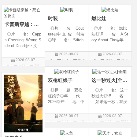
6◎产 地: 中国
奇幻 / 冒险◎语
言: 英语◎上映日
片
剧
大陆◎类 别:
言 汉语普通话◎上
期: 2026-08-05(美
动作 / 战争 / 犯
映日期 2026-07
国)◎IMDb评分: 6
时装
燃比娃
卡普斯穿越：死亡的反面
◎片 名: Cout
◎片 名: 燃比
◎片 名: Capp
ure◎中 文 名: 时装
娃◎译 名: A St
s Crossing: Wrong S
◎译 名: Stitch
ory About Fire◎年
ide of Dead◎中 文
es / 缝合 / 高订人生
代: 2025◎产
名: 卡普斯穿越：
(台)◎年 代: 20
地: 中国大陆◎
2026-08-07
2026-08-07
死亡的反面◎年
25◎产 地: 法
类 别: 动画 / 奇
2026-08-07
评论
剧情
评论
动画
代: 2026◎产
国 / 美国◎类 别:
幻 / 冒险◎语 言:
评论
剧情
片
片
地: 美国◎类
剧情◎语 言:
汉语普通话◎上映
片
别: 剧情 / 悬疑 / 惊
法语 /
日期: 202
双枪红娘子
这一秒过火[全集]
悚 / 犯罪◎语
◎标 题 双枪
◎片 名: 这一
红娘子◎年 代
秒过火◎译 名:
2026◎产 地 中
如果这一秒，我没
国大陆◎类 别
遇见你 / 这一秒◎
剧情 / 动作 / 战争◎
年 代: 2026◎
2026-08-07
2026-08-07
上映日期 2026-08-
产 地: 中国大
评论
动作
评论
国剧
06(中国大陆)◎豆瓣
陆◎类 别: 剧
片
链接 https://movie.
情 / 爱情◎语 言:
douban.com/s
汉语普通话◎上映