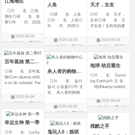
江海潮生
人鱼
天才，女友
◎片 名 江海
◎译 名 人鱼
◎片 名 天才，
潮生◎译 名 张
◎片 名 人鱼◎
女友◎译 名 天
謇◎年 代 2026
年 代 2026◎
才女友 / 去有你的夏
◎产 地 中国大
产 地 中国大陆
天 / 当你耀眼时◎
陆◎类 别 传记
2026-08-06
◎类 别 剧情 /
年 代 2026◎
/ 历史 / 古装◎语
2026-08-06
2026-08-06
评论
国剧
悬疑◎语 言 汉
产 地 中国大陆
言 汉语普通话◎
评论
国剧
评论
国剧
语普通话◎上映日
◎类 别 剧情 /
上映日期 2026-07-
期 2026-08-04(中国
爱情◎语 言 汉
20(中国大陆)◎
大陆)◎IMDb链接 t
语普通话◎上映日期
百年孤独 第二季07
地球·劫后重生
杀人者的购物中心2
◎译 名 百年孤
◎片 名: Surviv
独/Cien a&amp;ntild
◎片 名: 킬러
ing Earth◎中 文 名:
e;os de soledad: Par
들의 쇼핑몰2◎中 文
地球&amp;middot;
te 1/One Hundred Y
名: 杀人者的购物
劫后重生◎译
ears of Solitude/One
2026-08-06
中心2◎译 名:
名: 幸存地球◎
Hundred Years of So
2026-08-06
评论
欧美
A Shop for Killers S
年 代: 2026◎
litude: Part 1/百年孤
2026-08-06
评论
纪录
2 / A Shop for Killers
产 地: 美国◎
剧
寂/百年孤寂：第一
评论
日韩
片
Season 2◎年
类 别: 纪录片
部(台)/百年孤
剧
代: 2026◎产
◎语 言: 英语
幸运女神 第一季
残酷之手
地: 韩国
◎上映
鬼玩人6：炼狱
◎片 名: Lucky