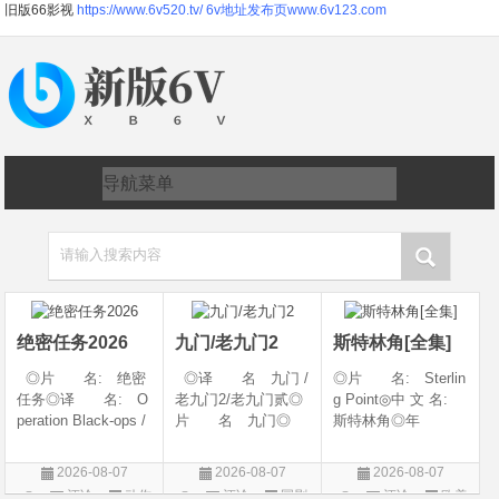
旧版66影视
https://www.6v520.tv/
6v地址发布页www.6v123.com
请输入搜索内容
绝密任务2026
九门/老九门2
斯特林角[全集]
◎片 名: 绝密
◎译 名 九门 /
◎片 名: Sterlin
任务◎译 名: O
老九门2/老九门贰◎
g Point◎中 文 名:
peration Black-ops /
片 名 九门◎
斯特林角◎年
中国兵王 / 中国兵王
年 代 2026◎
代: 2026◎产
&amp;middot;绝密任
产 地 中国大陆
地: 美国◎类
2026-08-07
2026-08-07
2026-08-07
务◎年 代: 202
◎类 别 剧情 /
别: 剧情◎语
评论
动作
评论
国剧
评论
欧美