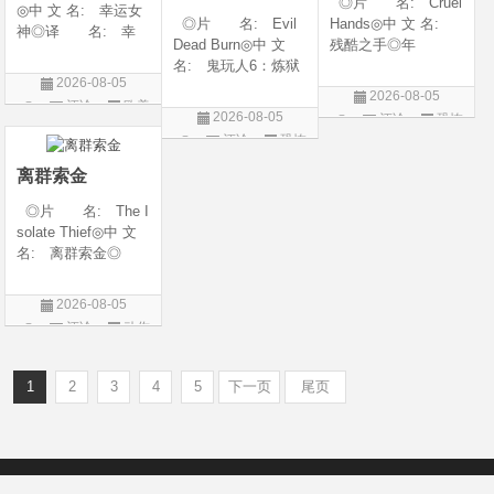
◎片 名: Cruel
◎中 文 名: 幸运女
◎片 名: Evil
Hands◎中 文 名:
神◎译 名: 幸
Dead Burn◎中 文
残酷之手◎年
运◎年 代: 202
名: 鬼玩人6：炼狱
代: 2026◎产
6◎产 地: 美国
2026-08-05
◎译 名: 尸变
地: 澳大利亚◎
◎类 别: 剧情 /
2026-08-05
评论
欧美
焚场(台) / 鬼玩人6：
类 别: 惊悚 / 恐
犯罪◎语 言:
2026-08-05
评论
恐怖
燃烧 / 鬼玩人崛起衍
怖◎语 言: 英
剧
英语◎上映日期: 2
评论
恐怖
片
生电影◎年 代:
语◎上映日期: 202
026-07-15(美国)
片
2026◎产 地:
6-07-24(澳大利亚)
离群索金
美国◎类 别:
◎片 名: The I
solate Thief◎中 文
名: 离群索金◎
年 代: 2026◎
产 地: 美国◎
2026-08-05
类 别: 西部◎
评论
动作
语 言: 英语◎
片
上映日期: 2026-07-
10(美国)◎IMDb评分
1
2
3
4
5
下一页
尾页
Copyright © 2012-2022
新版6v电影（旧版66影视）- 免费电影下载