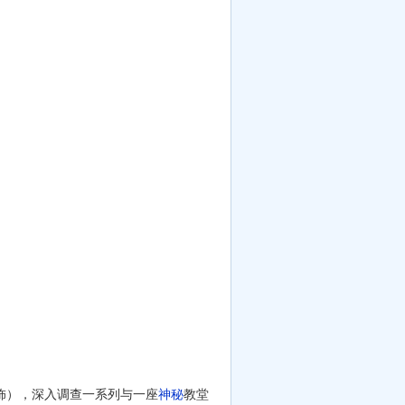
y 饰），深入调查一系列与一座
神秘
教堂