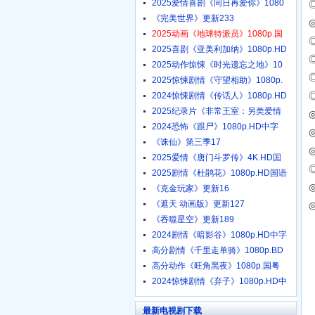
2025爱情喜剧《同日再爱你》1080
《完美世界》更新233
2025动画《地球特派员》1080p.国
2025喜剧《亚美利加纳》1080p.HD
2025动作惊悚《时光遗忘之地》10
2025惊悚剧情《守望相助》1080p.
◎
2024惊悚剧情《传话人》1080p.HD
2025纪录片《非常王室：另类爱情
◎
2024恐怖《跟尸》1080p.HD中字
◎
《诛仙》第三季17
2025爱情《唐门斗罗传》4K.HD国
语
2025剧情《杜鹃花》1080p.HD国语
《克金玩家》更新16
《遮天 动画版》更新127
《吞噬星空》更新189
2024剧情《暗影谷》1080p.HD中字
高分剧情《千里走单骑》1080p.BD
高分动作《旺角黑夜》1080p.国粤
2024惊悚剧情《弃子》1080p.HD中
最新电视剧下载