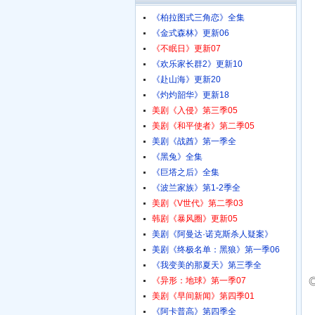
《柏拉图式三角恋》全集
《金式森林》更新06
《不眠日》更新07
《欢乐家长群2》更新10
《赴山海》更新20
《灼灼韶华》更新18
美剧《入侵》第三季05
美剧《和平使者》第二季05
美剧《战酋》第一季全
《黑兔》全集
《巨塔之后》全集
《波兰家族》第1-2季全
美剧《V世代》第二季03
韩剧《暴风圈》更新05
美剧《阿曼达·诺克斯杀人疑案》
美剧《终极名单：黑狼》第一季06
《我变美的那夏天》第三季全
《异形：地球》第一季07
美剧《早间新闻》第四季01
《阿卡普高》第四季全