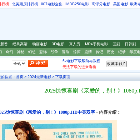
排行榜
北美票房排行榜
007电影全集
IMDB250电影
高评分电影
美国电影
欧洲
漫新番
经典高清
动画电影
3D电影
真人秀
MP4手机电影
国剧
日韩剧
幻
奇幻
神秘
幻想
恐怖
战争
冒险
惊悚
剧情
传记
历史
纪录
印度
6v电影下载帮助与教程
无法下载的进来看看
您的位置：
首页
>
2024最新电影
> 下载页面
2025惊悚喜剧《亲爱的，别！》1080p
2025惊悚喜剧《亲爱的，别！》1080p.HD中英双字
- 内容介绍：