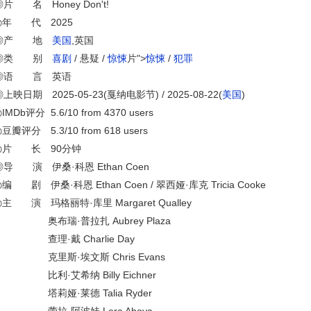
◎片 名 Honey Don't!
◎年 代 2025
◎产 地
美国
,英国
◎类 别
喜剧
/ 悬疑 /
惊悚
片">
惊悚
/
犯罪
◎语 言 英语
上映日期 2025-05-23(戛纳电影节) / 2025-08-22(
美国
)
IMDb评分 5.6/10 from 4370 users
豆瓣评分 5.3/10 from 618 users
◎片 长 90分钟
◎导 演 伊桑·科恩 Ethan Coen
◎编 剧 伊桑·科恩 Ethan Coen / 翠西娅·库克 Tricia Cooke
◎主 演 玛格丽特·库里 Margaret Qualley
奥布瑞·普拉扎 Aubrey Plaza
查理·戴 Charlie Day
克里斯·埃文斯 Chris Evans
比利·艾希纳 Billy Eichner
塔莉娅·莱德 Talia Ryder