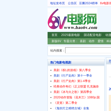
地址发布页
公告区
豆瓣2024榜单
6v电影
首页
2025最新电影
国语配音电影
动
新版6V
专题分类：
喜剧
动作
爱情
科
站内搜索：
热门电影电视剧
美剧《权L的游戏》第八季全
美剧《行尸走肉》第十一季全
美剧《行尸走肉》第1-4季全
经典动作奇幻《正义联盟 扎克施奈
美剧《冰与火之歌》第四季全
2020动作冒险《花木兰》1080p.国
《灵笼》第二季全
《鬼吹灯之精绝古城》全集