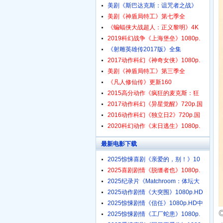
美剧《斯巴达克斯：诅咒者之战》
美剧《神盾局特工》第七季全
《蝙蝠侠大战超人：正义黎明》4K
2019科幻战争《上海堡垒》1080p.
《射雕英雄传2017版》全集
2017动作科幻《神奇女侠》1080p.
美剧《神盾局特工》第三季全
《凡人修仙传》更新160
2015高分动作《疯狂的麦克斯：狂
2017动作科幻《异星觉醒》720p.国
2016动作科幻《独立日2》720p.国
2020科幻动作《末日逃生》1080p.
最新电影下载
2025惊悚喜剧《亲爱的，别！》10
2025喜剧剧情《脱缰者也》1080p.
2025纪录片《Matchroom：体坛大
娱
2025动作剧情《大突围》1080p.HD
2025惊悚剧情《信任》1080p.HD中
2025惊悚剧情《工厂蛇患》1080p.