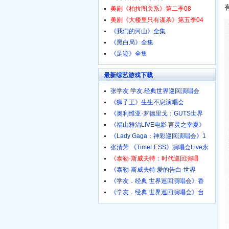
美剧《柏拉图关系》第二季08
美剧《大楼里只有谋杀》第五季04
《我们的河山》全集
《黑白局》全集
《足迹》全集
最新综艺游戏下载
张学友 学友.经典世界巡回演唱会
《狮子王》生生不息演唱会
《奥利维亚·罗德里戈：GUTS世界
《福山雅治LIVE电影 言灵之幸夏》
《Lady Gaga：神彩巡回演唱会》1
张清芳 《TimeLESS》演唱会Live永
《泰勒·斯威夫特：时代巡回演唱
《泰勒·斯威夫特 爱的告白-世界
《学友．经典 世界巡回演唱会》香
《学友．经典 世界巡回演唱会》台