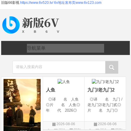
旧版66影视
https://www.6v520.tv/
6v地址发布页www.6v123.com
请输入搜索内容
人鱼
九门/老九门2
◎译 名 人鱼
◎译 名 九门 /
◎片 名 人鱼◎
老九门2/老九门贰◎
年 代 2026◎
片 名 九门◎
产 地 中国大陆
年 代 2026◎
◎类 别 剧情 /
产 地 中国大陆
2026-08-06
2026-08-06
悬疑◎语 言 汉
◎类 别 剧情 /
评论
国剧
评论
国剧