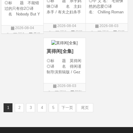
◎标 题 杀手妈
◎中 文 名: 毛骨悚
◎标 题 不能错
咪◎译 名 主妇
然的恋爱◎译
过的只有你2◎译
杀手 / 有夫之妇杀手
名: Chilling Roman
名 Nobody But Y
/ Married Woman Kil
ce / Chilling Romanc
ou 2◎年 代 20
ler / A Bona Fide Kill
e: Find Me / Spellbo
26◎产 地 中国
2026-08-04
2026-08-03
2026-08-04
er◎年 代 2026
und / Spooky in Lov
大陆◎类 别 喜
评论
日韩
评论
日韩
评论
爱情
◎产 地 韩国◎
e / 我的见鬼女友(剧
剧 / 爱情◎语
剧
剧
类 别 剧情 / 惊
版) / 毛骨悚然的恋爱
片
言 汉语普通话◎上
悚◎语
(剧版) /
映日期 2026-04-1
莫得闲[全集]
◎标 题 莫得闲
◎译 名 得闲谨
制导演剪辑版 / Gez
hi Town◎年 代
2026◎产 地 中
2026-08-03
国大陆◎类 别
评论
国剧
剧情 / 历史 / 战争◎
语 言 汉语普通
话 / 南京方
1
2
3
4
5
下一页
尾页