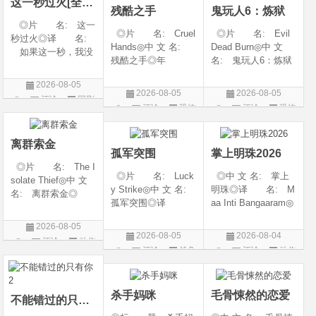
这一秒过火[全集]
残酷之手
鬼玩人6：炼狱
◎上映
◎片 名: 这一
◎片 名: Cruel
◎片 名: Evil
秒过火◎译 名:
Hands◎中 文 名:
Dead Burn◎中 文
如果这一秒，我没
残酷之手◎年
名: 鬼玩人6：炼狱
遇见你 / 这一秒◎
代: 2026◎产
◎译 名: 尸变
年 代: 2026◎
2026-08-05
地: 澳大利亚◎
焚场(台) / 鬼玩人6：
产 地: 中国大
2026-08-05
2026-08-05
评论
国剧
类 别: 惊悚 / 恐
燃烧 / 鬼玩人崛起衍
陆◎类 别: 剧
评论
恐怖
评论
恐怖
怖◎语 言: 英
生电影◎年 代:
情 / 爱情◎语 言:
片
片
语◎上映日期: 202
2026◎产 地:
汉语普通话◎上映
6-07-24(澳大利亚)
美国◎类 别:
离群索金
孤军突围
掌上明珠2026
◎片 名: The I
◎片 名: Luck
◎中 文 名: 掌上
solate Thief◎中 文
y Strike◎中 文 名:
明珠◎译 名: M
名: 离群索金◎
孤军突围◎译
aa Inti Bangaaram◎
年 代: 2026◎
名: 致命打击◎
年 代: 2026◎
产 地: 美国◎
2026-08-05
年 代: 2026◎
产 地: 印度◎
类 别: 西部◎
2026-08-05
2026-08-04
评论
动作
产 地: 美国◎
类 别: 动作 / 惊
语 言: 英语◎
评论
战争
评论
动作
类 别: 剧情 / 动
悚◎语 言: 泰
片
上映日期: 2026-07-
片
片
作 / 战争◎语 言:
卢固语 Telugu◎上映
10(美国)◎IMDb评分
英语◎上映日
日期: 2026-06
杀手妈咪
毛骨悚然的恋爱
不能错过的只有你2