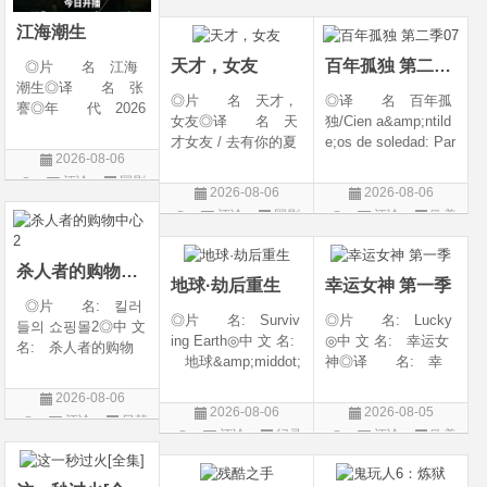
语普通话◎上映日
奇幻 / 冒险◎语
期 2026-08-04(中国
言 汉语普通话◎上
江海潮生
大陆)◎IMDb链接 t
映日期 2026-07
天才，女友
百年孤独 第二季07
◎片 名 江海
潮生◎译 名 张
◎片 名 天才，
◎译 名 百年孤
謇◎年 代 2026
女友◎译 名 天
独/Cien a&amp;ntild
◎产 地 中国大
才女友 / 去有你的夏
e;os de soledad: Par
陆◎类 别 传记
2026-08-06
天 / 当你耀眼时◎
te 1/One Hundred Y
/ 历史 / 古装◎语
评论
国剧
年 代 2026◎
ears of Solitude/One
言 汉语普通话◎
2026-08-06
2026-08-06
产 地 中国大陆
Hundred Years of So
上映日期 2026-07-
评论
国剧
评论
欧美
◎类 别 剧情 /
litude: Part 1/百年孤
20(中国大陆)◎
剧
爱情◎语 言 汉
寂/百年孤寂：第一
语普通话◎上映日期
部(台)/百年孤
杀人者的购物中心2
地球·劫后重生
幸运女神 第一季
◎片 名: 킬러
◎片 名: Surviv
◎片 名: Lucky
들의 쇼핑몰2◎中 文
ing Earth◎中 文 名:
◎中 文 名: 幸运女
名: 杀人者的购物
地球&amp;middot;
神◎译 名: 幸
中心2◎译 名:
劫后重生◎译
运◎年 代: 202
A Shop for Killers S
2026-08-06
名: 幸存地球◎
6◎产 地: 美国
2 / A Shop for Killers
2026-08-06
2026-08-05
评论
日韩
年 代: 2026◎
◎类 别: 剧情 /
Season 2◎年
评论
纪录
评论
欧美
产 地: 美国◎
犯罪◎语 言:
剧
代: 2026◎产
片
剧
类 别: 纪录片
英语◎上映日期: 2
地: 韩国
◎语 言: 英语
026-07-15(美国)