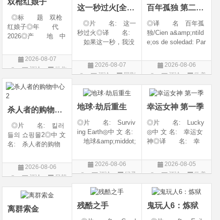
双枪红娘子
这一秒过火[全集]
百年孤独 第二季07
◎标 题 双枪
◎片 名: 这一
◎译 名 百年孤
红娘子◎年 代
秒过火◎译 名:
独/Cien a&amp;ntild
2026◎产 地 中
如果这一秒，我没
e;os de soledad: Par
国大陆◎类 别
遇见你 / 这一秒◎
te 1/One Hundred Y
剧情 / 动作 / 战争◎
2026-08-07
年 代: 2026◎
ears of Solitude/One
上映日期 2026-08-
2026-08-07
2026-08-06
评论
动作
产 地: 中国大
Hundred Years of So
06(中国大陆)◎豆瓣
评论
国剧
评论
欧美
陆◎类 别: 剧
litude: Part 1/百年孤
片
链接 https://movie.
剧
情 / 爱情◎语 言:
寂/百年孤寂：第一
douban.com/s
汉语普通话◎上映
部(台)/百年孤
地球·劫后重生
幸运女神 第一季
杀人者的购物中心2
◎片 名: Surviv
◎片 名: Lucky
◎片 名: 킬러
ing Earth◎中 文 名:
◎中 文 名: 幸运女
들의 쇼핑몰2◎中 文
地球&amp;middot;
神◎译 名: 幸
名: 杀人者的购物
劫后重生◎译
运◎年 代: 202
中心2◎译 名:
名: 幸存地球◎
6◎产 地: 美国
A Shop for Killers S
2026-08-06
2026-08-05
2026-08-06
年 代: 2026◎
◎类 别: 剧情 /
2 / A Shop for Killers
评论
纪录
评论
欧美
评论
日韩
产 地: 美国◎
犯罪◎语 言:
Season 2◎年
片
剧
类 别: 纪录片
英语◎上映日期: 2
剧
代: 2026◎产
◎语 言: 英语
026-07-15(美国)
地: 韩国
残酷之手
鬼玩人6：炼狱
◎上映
离群索金