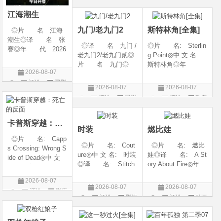
◎类 别 剧情 /
6◎产 地: 中国
片
爱情◎语 言 汉
大陆◎类 别:
江海潮生
语普通话◎上映日期
动作 / 战争 / 犯
九门/老九门2
斯特林角[全集]
◎片 名 江海
潮生◎译 名 张
◎译 名 九门 /
◎片 名: Sterlin
謇◎年 代 2026
老九门2/老九门贰◎
g Point◎中 文 名:
◎产 地 中国大
片 名 九门◎
斯特林角◎年
陆◎类 别 传记
2026-08-07
年 代 2026◎
代: 2026◎产
/ 历史 / 古装◎语
评论
国剧
产 地 中国大陆
地: 美国◎类
言 汉语普通话◎
2026-08-07
2026-08-07
◎类 别 剧情 /
别: 剧情◎语
上映日期 2026-07-
评论
国剧
评论
欧美
奇幻 / 冒险◎语
言: 英语◎上映日
20(中国大陆)◎
剧
言 汉语普通话◎上
期: 2026-08-05(美
映日期 2026-07
国)◎IMDb评分: 6
卡普斯穿越：死亡的反面
时装
燃比娃
◎片 名: Capp
◎片 名: Cout
◎片 名: 燃比
s Crossing: Wrong S
ure◎中 文 名: 时装
娃◎译 名: A St
ide of Dead◎中 文
◎译 名: Stitch
ory About Fire◎年
名: 卡普斯穿越：
es / 缝合 / 高订人生
代: 2025◎产
死亡的反面◎年
2026-08-07
(台)◎年 代: 20
地: 中国大陆◎
代: 2026◎产
2026-08-07
2026-08-07
评论
剧情
25◎产 地: 法
类 别: 动画 / 奇
地: 美国◎类
评论
剧情
评论
动画
国 / 美国◎类 别:
幻 / 冒险◎语 言:
片
别: 剧情 / 悬疑 / 惊
片
片
剧情◎语 言:
汉语普通话◎上映
悚 / 犯罪◎语
法语 /
日期: 202