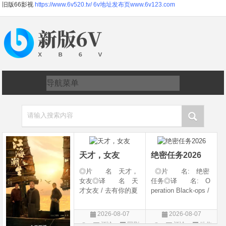
旧版66影视
https://www.6v520.tv/
6v地址发布页www.6v123.com
请输入搜索内容
天才，女友
绝密任务2026
◎片 名 天才，
◎片 名: 绝密
女友◎译 名 天
任务◎译 名: O
才女友 / 去有你的夏
peration Black-ops /
天 / 当你耀眼时◎
中国兵王 / 中国兵王
年 代 2026◎
&amp;middot;绝密任
2026-08-07
2026-08-07
产 地 中国大陆
务◎年 代: 202
评论
国剧
评论
动作