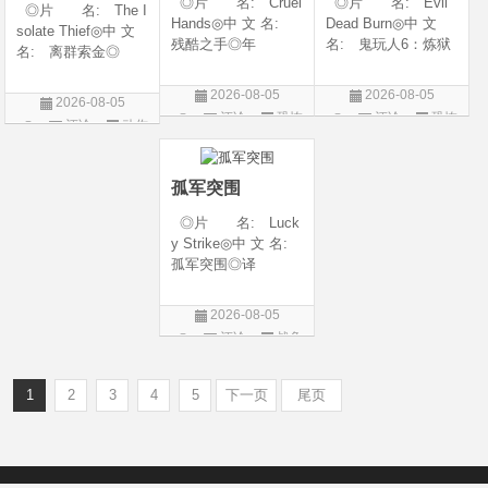
◎片 名: Cruel
◎片 名: Evil
◎片 名: The I
Hands◎中 文 名:
Dead Burn◎中 文
solate Thief◎中 文
残酷之手◎年
名: 鬼玩人6：炼狱
名: 离群索金◎
代: 2026◎产
◎译 名: 尸变
年 代: 2026◎
地: 澳大利亚◎
焚场(台) / 鬼玩人6：
产 地: 美国◎
2026-08-05
2026-08-05
2026-08-05
类 别: 惊悚 / 恐
燃烧 / 鬼玩人崛起衍
类 别: 西部◎
评论
恐怖
评论
恐怖
评论
动作
怖◎语 言: 英
生电影◎年 代:
语 言: 英语◎
片
片
语◎上映日期: 202
2026◎产 地:
片
上映日期: 2026-07-
6-07-24(澳大利亚)
美国◎类 别:
10(美国)◎IMDb评分
孤军突围
◎片 名: Luck
y Strike◎中 文 名:
孤军突围◎译
名: 致命打击◎
年 代: 2026◎
2026-08-05
产 地: 美国◎
评论
战争
类 别: 剧情 / 动
片
作 / 战争◎语 言:
英语◎上映日
1
2
3
4
5
下一页
尾页