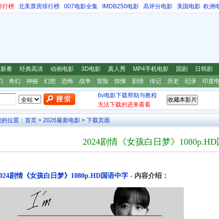
排行榜
北美票房排行榜
007电影全集
IMDB250电影
高评分电影
美国电影
欧洲
漫新番
经典高清
动画电影
3D电影
真人秀
MP4手机电影
国剧
日韩剧
幻
奇幻
神秘
幻想
恐怖
战争
冒险
惊悚
剧情
传记
历史
纪录
印度
6v电影下载帮助与教程
无法下载的进来看看
您的位置：
首页
>
2026最新电影
> 下载页面
2024剧情《女孩白日梦》1080p.H
2024剧情《女孩白日梦》1080p.HD国语中字
- 内容介绍：