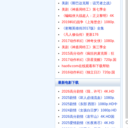
美剧《斯巴达克斯：诅咒者之战》
美剧《神盾局特工》第七季全
《蝙蝠侠大战超人：正义黎明》4K
2019科幻战争《上海堡垒》1080p.
《射雕英雄传2017版》全集
《凡人修仙传》更新176
2017动作科幻《神奇女侠》1080p.
美剧《神盾局特工》第三季全
2015高分动作《疯狂的麦克斯：狂
2017动作科幻《异星觉醒》720p.国
hao6v.com在线观看和下载帮助
2016动作科幻《独立日2》720p.国
最新电影下载
2026高分剧情《我，许可》4K.HD
国
2025剧情《坏人必须流血》1080p.
2025剧情《东部 西部》1080p.HD中
2024剧情《女孩白日梦》1080p.HD
2026高分剧情《哀牢山》4K.HD国
语
2025爱情剧情《长夜将尽》4K.HD