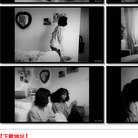
【下载地址】