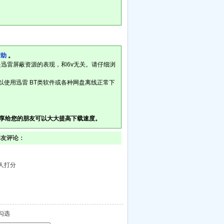
帮助
。
是迅雷屏蔽资源的表现，和6v无关。请仔细浏
以使用迅雷 BT类软件或各种网盘离线正常下
享给您的朋友可以大大提高下载速度。
网友评论：