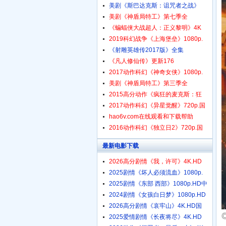
美剧《斯巴达克斯：诅咒者之战》
美剧《神盾局特工》第七季全
《蝙蝠侠大战超人：正义黎明》4K
2019科幻战争《上海堡垒》1080p.
《射雕英雄传2017版》全集
《凡人修仙传》更新176
2017动作科幻《神奇女侠》1080p.
美剧《神盾局特工》第三季全
2015高分动作《疯狂的麦克斯：狂
2017动作科幻《异星觉醒》720p.国
hao6v.com在线观看和下载帮助
2016动作科幻《独立日2》720p.国
最新电影下载
2026高分剧情《我，许可》4K.HD
国
2025剧情《坏人必须流血》1080p.
2025剧情《东部 西部》1080p.HD中
2024剧情《女孩白日梦》1080p.HD
2026高分剧情《哀牢山》4K.HD国
语
2025爱情剧情《长夜将尽》4K.HD