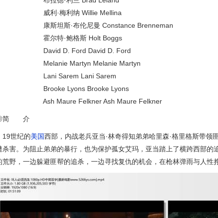
布拉德·利兰 Brad Leland
威利·梅利纳 Willie Mellina
康斯坦斯·布伦尼曼 Constance Brenneman
霍尔特·鲍格斯 Holt Boggs
David D. Ford David D. Ford
Melanie Martyn Melanie Martyn
Lani Sarem Lani Sarem
Brooke Lyons Brooke Lyons
Ash Maure Felkner Ash Maure Felkner
◎简 介
19世纪的
美国
西部，内战老兵亚当·林奇得知弟弟哈里森·格里格斯带领
遭杀害。为阻止弟弟的暴行，也为保护孤女艾玛，亚当踏上了横跨西部的
的荒野，一边躲避匪帮的追杀，一边寻找复仇的机会，在枪林弹雨与人性