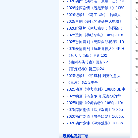
国
2026动作《惩罚者：最后一击》4K
2026惊悚剧情《暗黑新娘！》1080
2026纪录片《马丁·肖特：转瞬人
2025喜剧《盖比的娃娃屋大电影》
2026纪录片《体坛秘史：英国篇：
2025恐怖《黎明杀祭》1080p.HD中
2025恐怖喜剧《无限自助餐厅》10
2026爱情喜剧《疯狂喜剧人》4K.H
◎
《遮天 动画版》更新162
◎
《仙剑奇侠传叁》更新22
◎
《百炼成神》第三季24
2025纪录片《斯坦利·图齐的意大
《鬼泣》第1-2季全
2025动画《神犬查利》1080p.BD中
2025动画《马塞尔·帕尼奥尔的华
2025剧情《哈姆雷特》1080p.HD中
2025惊悚剧情《深潜双虎》1080p.
2026动作剧情《怒兽出笼》1080p.
2026动作惊悚《深海魅影》1080p.
最新电视剧下载