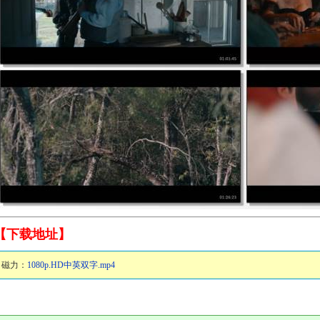
【下载地址】
磁力：
1080p.HD中英双字.mp4