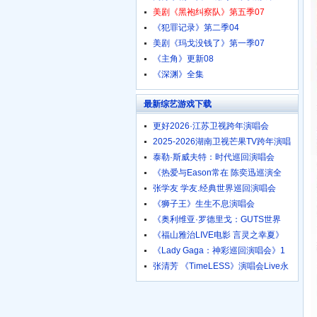
美剧《黑袍纠察队》第五季07
《犯罪记录》第二季04
美剧《玛戈没钱了》第一季07
《主角》更新08
《深渊》全集
最新综艺游戏下载
更好2026·江苏卫视跨年演唱会
2025-2026湖南卫视芒果TV跨年演唱
泰勒·斯威夫特：时代巡回演唱会
《热爱与Eason常在 陈奕迅巡演全
张学友 学友.经典世界巡回演唱会
《狮子王》生生不息演唱会
《奥利维亚·罗德里戈：GUTS世界
《福山雅治LIVE电影 言灵之幸夏》
《Lady Gaga：神彩巡回演唱会》1
张清芳 《TimeLESS》演唱会Live永