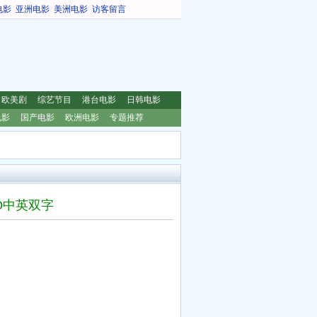
电影
亚洲电影
美洲电影
访客留言
欧美剧
综艺节目
港台电影
日韩电影
电影
国产电影
欧洲电影
专题推荐
HD中英双字