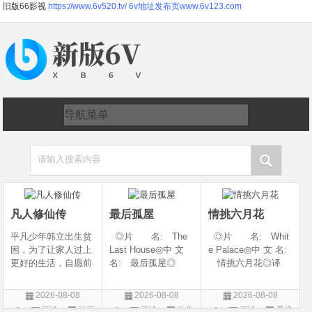
旧版66影视
https://www.6v520.tv/
6v地址发布页www.6v123.com
请输入搜索内容
凡人修仙传
最后孤屋
情挑六月花
平凡少年韩立出生贫
◎片 名: The
◎片 名: Whit
困，为了让家人过上
Last House◎中 文
e Palace◎中 文 名:
更好的生活，自愿前
名: 最后孤屋◎
情挑六月花◎译
去七玄门参加入门考
译 名: 11817 /
名: 人间有情 / 极
核，最终被墨大夫收
Eleven Eight One S
道之恋 / 白色宫殿◎
2026-08-08
2026-08-08
2026-08-08
入门下。 墨大夫一
even◎年 代: 2
年 代: 1990◎
评论
动画
评论
动作
评论
爱情