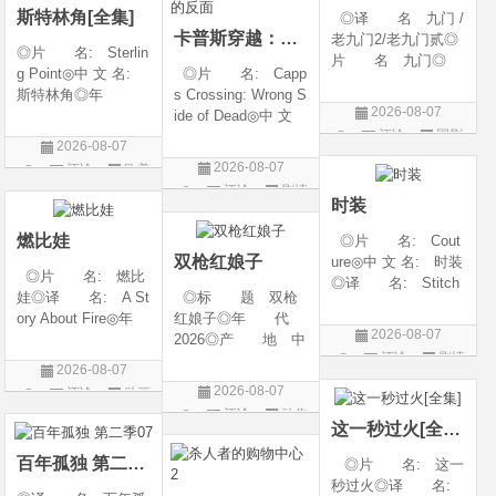
斯特林角[全集]
◎译 名 九门 /
卡普斯穿越：死亡的反面
老九门2/老九门贰◎
◎片 名: Sterlin
片 名 九门◎
g Point◎中 文 名:
◎片 名: Capp
年 代 2026◎
斯特林角◎年
s Crossing: Wrong S
产 地 中国大陆
2026-08-07
代: 2026◎产
ide of Dead◎中 文
◎类 别 剧情 /
评论
国剧
地: 美国◎类
名: 卡普斯穿越：
奇幻 / 冒险◎语
2026-08-07
别: 剧情◎语
死亡的反面◎年
言 汉语普通话◎上
2026-08-07
评论
欧美
言: 英语◎上映日
代: 2026◎产
映日期 2026-07
评论
剧情
剧
期: 2026-08-05(美
地: 美国◎类
时装
片
国)◎IMDb评分: 6
别: 剧情 / 悬疑 / 惊
燃比娃
◎片 名: Cout
悚 / 犯罪◎语
双枪红娘子
ure◎中 文 名: 时装
◎片 名: 燃比
◎译 名: Stitch
娃◎译 名: A St
◎标 题 双枪
es / 缝合 / 高订人生
ory About Fire◎年
红娘子◎年 代
(台)◎年 代: 20
2026-08-07
代: 2025◎产
2026◎产 地 中
25◎产 地: 法
评论
剧情
地: 中国大陆◎
国大陆◎类 别
国 / 美国◎类 别:
2026-08-07
类 别: 动画 / 奇
剧情 / 动作 / 战争◎
片
剧情◎语 言:
2026-08-07
评论
动画
幻 / 冒险◎语 言:
上映日期 2026-08-
法语 /
评论
动作
片
汉语普通话◎上映
06(中国大陆)◎豆瓣
这一秒过火[全集]
片
日期: 202
链接 https://movie.
百年孤独 第二季07
◎片 名: 这一
douban.com/s
秒过火◎译 名: