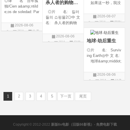
◎译 名 百年孤
杀人者的购物中心2
如果这一秒，我没
独/Cien a&amp;ntild
遇见你 / 这一秒◎
e;os de soledad: Par
◎片 名: 킬러
年 代: 2026◎
2026-08-07
te 1/One Hundred Y
들의 쇼핑몰2◎中 文
产 地: 中国大
评论
国剧
ears of Solitude/One
名: 杀人者的购物
陆◎类 别: 剧
2026-08-06
Hundred Years of So
中心2◎译 名:
情 / 爱情◎语 言:
评论
欧美
litude: Part 1/百年孤
A Shop for Killers S
汉语普通话◎上映
2026-08-06
剧
寂/百年孤寂：第一
2 / A Shop for Killers
地球·劫后重生
评论
日韩
部(台)/百年孤
Season 2◎年
剧
◎片 名: Surviv
代: 2026◎产
ing Earth◎中 文 名:
地: 韩国
地球&amp;middot;
劫后重生◎译
名: 幸存地球◎
2026-08-06
年 代: 2026◎
评论
纪录
产 地: 美国◎
片
类 别: 纪录片
◎语 言: 英语
1
2
3
4
5
下一页
尾页
◎上映
Copyright © 2012-2022
新版6v电影（旧版66影视）- 免费电影下载