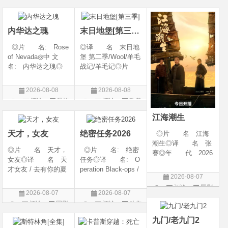
开始对韩立悉心培
026◎产 地: 英
产 地: 美国◎
片
片
片
养、传授医术，让韩
国 / 法国 / 美国◎
类 别: 剧情 / 爱
立对他非常感激，但
类 别: 动作 /
情◎语
内华达之瑰
末日地堡[第三季]
随着一同入
◎片 名: Rose
◎译 名 末日地
of Nevada◎中 文
堡 第二季/Wool/羊毛
名: 内华达之瑰◎
战记/羊毛记◎片
译 名: 内华达
名 Silo Season 2
玫瑰 / 英伦转生号
◎年 代 2024◎
2026-08-08
2026-08-08
(港) / 谜航(台)◎年
产 地 美国◎
评论
恐怖
评论
欧美
代: 2025◎产
类 别 剧情 / 科
片
剧
地: 英国◎类
幻 / 悬疑◎语
江海潮生
别: 剧情 / 恐
言 英语◎上映日
天才，女友
绝密任务2026
◎片 名 江海
潮生◎译 名 张
◎片 名 天才，
◎片 名: 绝密
謇◎年 代 2026
女友◎译 名 天
任务◎译 名: O
◎产 地 中国大
才女友 / 去有你的夏
peration Black-ops /
陆◎类 别 传记
2026-08-07
天 / 当你耀眼时◎
中国兵王 / 中国兵王
/ 历史 / 古装◎语
评论
国剧
年 代 2026◎
&amp;middot;绝密任
言 汉语普通话◎
2026-08-07
2026-08-07
产 地 中国大陆
务◎年 代: 202
上映日期 2026-07-
评论
国剧
评论
动作
◎类 别 剧情 /
6◎产 地: 中国
20(中国大陆)◎
片
爱情◎语 言 汉
大陆◎类 别:
九门/老九门2
语普通话◎上映日期
动作 / 战争 / 犯