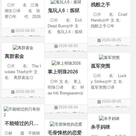
残酷之手
◎片 名 江海
语普通话◎上映日期
鬼玩人6：炼狱
潮生◎译 名 张
◎片 名: Cruel
謇◎年 代 2026
◎片 名: Evil
Hands◎中 文 名:
◎产 地 中国大
Dead Burn◎中 文
残酷之手◎年
陆◎类 别 传记
2026-08-05
名: 鬼玩人6：炼狱
代: 2026◎产
/ 历史 / 古装◎语
评论
国剧
◎译 名: 尸变
地: 澳大利亚◎
言 汉语普通话◎
2026-08-05
焚场(台) / 鬼玩人6：
类 别: 惊悚 / 恐
上映日期 2026-07-
2026-08-05
评论
恐怖
燃烧 / 鬼玩人崛起衍
怖◎语 言: 英
20(中国大陆)◎
评论
恐怖
片
生电影◎年 代:
语◎上映日期: 202
离群索金
片
2026◎产 地:
6-07-24(澳大利亚)
孤军突围
◎片 名: The I
美国◎类 别:
掌上明珠2026
solate Thief◎中 文
◎片 名: Luck
名: 离群索金◎
◎中 文 名: 掌上
y Strike◎中 文 名:
年 代: 2026◎
明珠◎译 名: M
孤军突围◎译
产 地: 美国◎
2026-08-05
aa Inti Bangaaram◎
名: 致命打击◎
类 别: 西部◎
评论
动作
年 代: 2026◎
年 代: 2026◎
语 言: 英语◎
2026-08-05
产 地: 印度◎
产 地: 美国◎
片
上映日期: 2026-07-
2026-08-04
评论
战争
类 别: 动作 / 惊
类 别: 剧情 / 动
10(美国)◎IMDb评分
评论
动作
片
悚◎语 言: 泰
作 / 战争◎语 言:
片
卢固语 Telugu◎上映
英语◎上映日
不能错过的只有你2
杀手妈咪
日期: 2026-06
毛骨悚然的恋爱
◎标 题 不能错