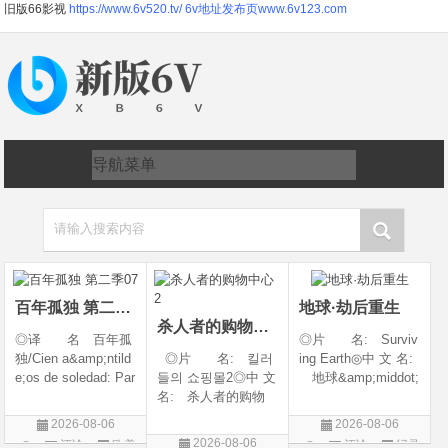
旧版66影视
https://www.6v520.tv/
6v地址发布页www.6v123.com
请输入搜索内容
百年孤独 第二季07
地球·劫后重生
杀人者的购物中心2
◎译 名 百年孤
◎片 名: Surviv
独/Cien a&amp;ntild
◎片 名: 킬러
ing Earth◎中 文 名:
e;os de soledad: Par
들의 쇼핑몰2◎中 文
地球&amp;middot;
te 1/One Hundred Y
名: 杀人者的购物
劫后重生◎译
ears of Solitude/One
中心2◎译 名:
名: 幸存地球◎
2026-08-06
2026-08-06
Hundred Years of So
A Shop for Killers S
年 代: 2026◎
2026-08-06
评论
欧美
评论
纪录