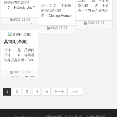
◎标 题 杀手妈
过的只有你2◎译
◎中 文 名: 毛骨悚
咪◎译 名 主妇
名 Nobody But Y
然的恋爱◎译
杀手 / 有夫之妇杀手
ou 2◎年 代 20
名: Chilling Roman
/ Married Woman Kil
26◎产 地 中国
2026-08-04
ce / Chilling Romanc
ler / A Bona Fide Kill
大陆◎类 别 喜
2026-08-04
评论
爱情
e: Find Me / Spellbo
er◎年 代 2026
剧 / 爱情◎语
2026-08-03
评论
日韩
und / Spooky in Lov
◎产 地 韩国◎
片
言 汉语普通话◎上
评论
日韩
剧
e / 我的见鬼女友(剧
类 别 剧情 / 惊
映日期 2026-04-1
剧
版) / 毛骨悚然的恋爱
悚◎语
莫得闲[全集]
(剧版) /
◎标 题 莫得闲
◎译 名 得闲谨
制导演剪辑版 / Gez
hi Town◎年 代
2026◎产 地 中
2026-08-03
国大陆◎类 别
评论
国剧
剧情 / 历史 / 战争◎
语 言 汉语普通
话 / 南京方
1
2
3
4
5
下一页
尾页
Copyright © 2012-2022
新版6v电影（旧版66影视）- 免费电影下载