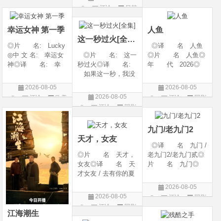
litude: Part 1/百年孤
2 / A Shop for Killers
产 地: 美国◎
评论
日韩
剧
片
寂/百年孤寂：第一
Season 2◎年
类 别: 纪录片
剧
部(台)/百年孤
代: 2026◎产
◎语 言: 英语
幸运女神 第一季
人鱼
地: 韩国
◎上映
这一秒过火[全集]
◎片 名: Lucky
◎译 名 人鱼
◎中 文 名: 幸运女
◎片 名: 这一
◎片 名 人鱼◎
神◎译 名: 幸
秒过火◎译 名:
年 代 2026◎
运◎年 代: 202
如果这一秒，我没
产 地 中国大陆
6◎产 地: 美国
遇见你 / 这一秒◎
◎类 别 剧情 /
2026-08-05
2026-08-05
◎类 别: 剧情 /
年 代: 2026◎
悬疑◎语 言 汉
2026-08-05
评论
欧美
评论
国剧
犯罪◎语 言:
产 地: 中国大
语普通话◎上映日
评论
国剧
剧
英语◎上映日期: 2
陆◎类 别: 剧
期 2026-08-04(中国
026-07-15(美国)
情 / 爱情◎语 言:
大陆)◎IMDb链接 t
九门/老九门2
汉语普通话◎上映
天才，女友
◎译 名 九门 /
◎片 名 天才，
老九门2/老九门贰◎
女友◎译 名 天
片 名 九门◎
才女友 / 去有你的夏
年 代 2026◎
天 / 当你耀眼时◎
产 地 中国大陆
2026-08-05
年 代 2026◎
◎类 别 剧情 /
2026-08-05
评论
国剧
产 地 中国大陆
奇幻 / 冒险◎语
评论
国剧
◎类 别 剧情 /
言 汉语普通话◎上
江海潮生
爱情◎语 言 汉
映日期 2026-07