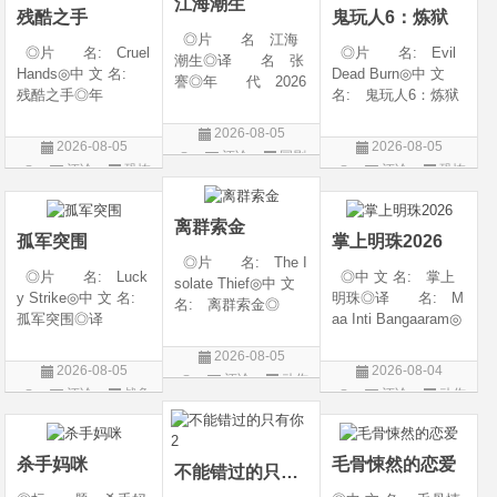
江海潮生
残酷之手
鬼玩人6：炼狱
◎片 名 江海
◎片 名: Cruel
◎片 名: Evil
潮生◎译 名 张
Hands◎中 文 名:
Dead Burn◎中 文
謇◎年 代 2026
残酷之手◎年
名: 鬼玩人6：炼狱
◎产 地 中国大
代: 2026◎产
◎译 名: 尸变
陆◎类 别 传记
2026-08-05
地: 澳大利亚◎
焚场(台) / 鬼玩人6：
/ 历史 / 古装◎语
2026-08-05
2026-08-05
评论
国剧
类 别: 惊悚 / 恐
燃烧 / 鬼玩人崛起衍
言 汉语普通话◎
评论
恐怖
评论
恐怖
怖◎语 言: 英
生电影◎年 代:
上映日期 2026-07-
片
片
语◎上映日期: 202
2026◎产 地:
20(中国大陆)◎
6-07-24(澳大利亚)
美国◎类 别:
离群索金
孤军突围
掌上明珠2026
◎片 名: The I
◎片 名: Luck
◎中 文 名: 掌上
solate Thief◎中 文
y Strike◎中 文 名:
明珠◎译 名: M
名: 离群索金◎
孤军突围◎译
aa Inti Bangaaram◎
年 代: 2026◎
名: 致命打击◎
年 代: 2026◎
产 地: 美国◎
2026-08-05
年 代: 2026◎
产 地: 印度◎
类 别: 西部◎
2026-08-05
2026-08-04
评论
动作
产 地: 美国◎
类 别: 动作 / 惊
语 言: 英语◎
评论
战争
评论
动作
类 别: 剧情 / 动
悚◎语 言: 泰
片
上映日期: 2026-07-
片
片
作 / 战争◎语 言:
卢固语 Telugu◎上映
10(美国)◎IMDb评分
英语◎上映日
日期: 2026-06
杀手妈咪
毛骨悚然的恋爱
不能错过的只有你2