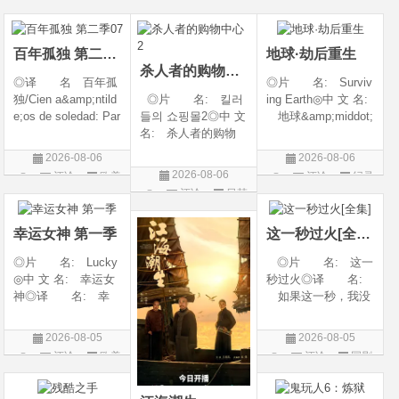
语普通话◎上映日
奇幻 / 冒险◎语
◎类 别 剧情 /
期 2026-08-04(中国
言 汉语普通话◎上
爱情◎语 言 汉
大陆)◎IMDb链接 t
映日期 2026-07
语普通话◎上映日期
百年孤独 第二季07
地球·劫后重生
杀人者的购物中心2
◎译 名 百年孤
◎片 名: Surviv
独/Cien a&amp;ntild
◎片 名: 킬러
ing Earth◎中 文 名:
e;os de soledad: Par
들의 쇼핑몰2◎中 文
地球&amp;middot;
te 1/One Hundred Y
名: 杀人者的购物
劫后重生◎译
ears of Solitude/One
中心2◎译 名:
名: 幸存地球◎
2026-08-06
2026-08-06
Hundred Years of So
A Shop for Killers S
年 代: 2026◎
2026-08-06
评论
欧美
评论
纪录
litude: Part 1/百年孤
2 / A Shop for Killers
产 地: 美国◎
评论
日韩
剧
片
寂/百年孤寂：第一
Season 2◎年
类 别: 纪录片
剧
部(台)/百年孤
代: 2026◎产
◎语 言: 英语
幸运女神 第一季
这一秒过火[全集]
地: 韩国
◎上映
◎片 名: Lucky
◎片 名: 这一
◎中 文 名: 幸运女
秒过火◎译 名:
神◎译 名: 幸
如果这一秒，我没
运◎年 代: 202
遇见你 / 这一秒◎
6◎产 地: 美国
年 代: 2026◎
2026-08-05
2026-08-05
◎类 别: 剧情 /
产 地: 中国大
评论
欧美
评论
国剧
犯罪◎语 言:
陆◎类 别: 剧
剧
英语◎上映日期: 2
情 / 爱情◎语 言:
026-07-15(美国)
汉语普通话◎上映