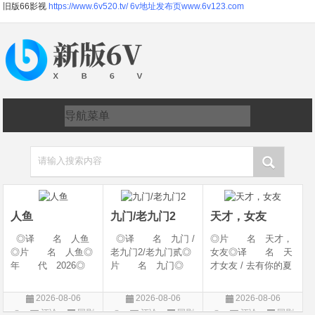
旧版66影视
https://www.6v520.tv/
6v地址发布页www.6v123.com
请输入搜索内容
人鱼
九门/老九门2
天才，女友
◎译 名 人鱼
◎译 名 九门 /
◎片 名 天才，
◎片 名 人鱼◎
老九门2/老九门贰◎
女友◎译 名 天
年 代 2026◎
片 名 九门◎
才女友 / 去有你的夏
产 地 中国大陆
年 代 2026◎
天 / 当你耀眼时◎
◎类 别 剧情 /
产 地 中国大陆
年 代 2026◎
2026-08-06
2026-08-06
2026-08-06
悬疑◎语 言 汉
◎类 别 剧情 /
产 地 中国大陆
评论
国剧
评论
国剧
评论
国剧