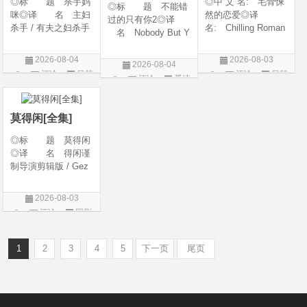
◎标 题 杀手妈
◎中 文 名: 毛骨悚
◎标 题 不能错
咪◎译 名 主妇
然的恋爱◎译
过的只有你2◎译
杀手 / 有夫之妇杀手
名: Chilling Roman
名 Nobody But Y
/ Married Woman Kil
ce / Chilling Romanc
ou 2◎年 代 20
ler / A Bona Fide Kill
e: Find Me / Spellbo
26◎产 地 中国
2026-08-04
2026-08-03
2026-08-04
er◎年 代 2026
und / Spooky in Lov
大陆◎类 别 喜
评论
日韩
评论
日韩
评论
爱情
◎产 地 韩国◎
e / 我的见鬼女友(剧
剧 / 爱情◎语
剧
剧
类 别 剧情 / 惊
版) / 毛骨悚然的恋爱
片
言 汉语普通话◎上
悚◎语
(剧版) /
映日期 2026-04-1
莫得闲[全集]
◎标 题 莫得闲
◎译 名 得闲谨
制导演剪辑版 / Gez
hi Town◎年 代
2026◎产 地 中
2026-08-03
国大陆◎类 别
评论
国剧
剧情 / 历史 / 战争◎
语 言 汉语普通
话 / 南京方
1
2
3
4
5
下一页
尾页