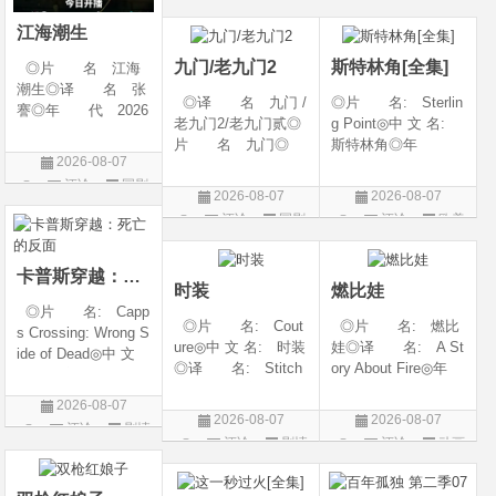
◎类 别 剧情 /
6◎产 地: 中国
片
爱情◎语 言 汉
大陆◎类 别:
江海潮生
语普通话◎上映日期
动作 / 战争 / 犯
九门/老九门2
斯特林角[全集]
◎片 名 江海
潮生◎译 名 张
◎译 名 九门 /
◎片 名: Sterlin
謇◎年 代 2026
老九门2/老九门贰◎
g Point◎中 文 名:
◎产 地 中国大
片 名 九门◎
斯特林角◎年
陆◎类 别 传记
2026-08-07
年 代 2026◎
代: 2026◎产
/ 历史 / 古装◎语
评论
国剧
产 地 中国大陆
地: 美国◎类
言 汉语普通话◎
2026-08-07
2026-08-07
◎类 别 剧情 /
别: 剧情◎语
上映日期 2026-07-
评论
国剧
评论
欧美
奇幻 / 冒险◎语
言: 英语◎上映日
20(中国大陆)◎
剧
言 汉语普通话◎上
期: 2026-08-05(美
映日期 2026-07
国)◎IMDb评分: 6
卡普斯穿越：死亡的反面
时装
燃比娃
◎片 名: Capp
◎片 名: Cout
◎片 名: 燃比
s Crossing: Wrong S
ure◎中 文 名: 时装
娃◎译 名: A St
ide of Dead◎中 文
◎译 名: Stitch
ory About Fire◎年
名: 卡普斯穿越：
es / 缝合 / 高订人生
代: 2025◎产
死亡的反面◎年
2026-08-07
(台)◎年 代: 20
地: 中国大陆◎
代: 2026◎产
2026-08-07
2026-08-07
评论
剧情
25◎产 地: 法
类 别: 动画 / 奇
地: 美国◎类
评论
剧情
评论
动画
国 / 美国◎类 别:
幻 / 冒险◎语 言:
片
别: 剧情 / 悬疑 / 惊
片
片
剧情◎语 言:
汉语普通话◎上映
悚 / 犯罪◎语
法语 /
日期: 202