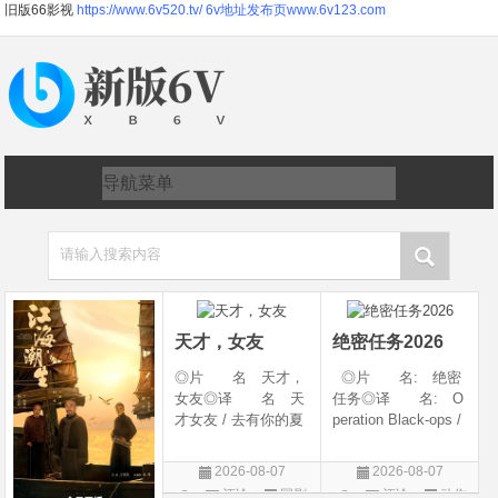
旧版66影视
https://www.6v520.tv/
6v地址发布页www.6v123.com
请输入搜索内容
天才，女友
绝密任务2026
◎片 名 天才，
◎片 名: 绝密
女友◎译 名 天
任务◎译 名: O
才女友 / 去有你的夏
peration Black-ops /
天 / 当你耀眼时◎
中国兵王 / 中国兵王
年 代 2026◎
&amp;middot;绝密任
2026-08-07
2026-08-07
产 地 中国大陆
务◎年 代: 202
评论
国剧
评论
动作