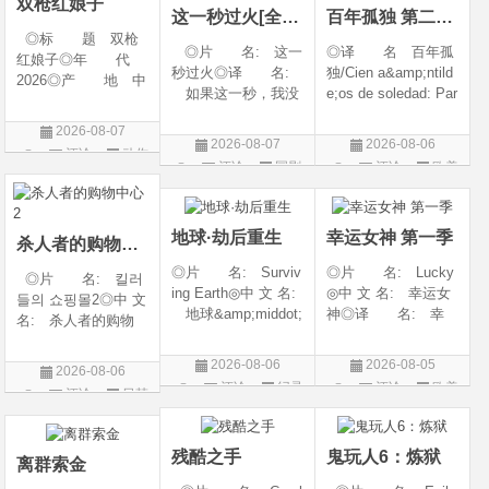
双枪红娘子
这一秒过火[全集]
百年孤独 第二季07
◎标 题 双枪
◎片 名: 这一
◎译 名 百年孤
红娘子◎年 代
秒过火◎译 名:
独/Cien a&amp;ntild
2026◎产 地 中
如果这一秒，我没
e;os de soledad: Par
国大陆◎类 别
遇见你 / 这一秒◎
te 1/One Hundred Y
剧情 / 动作 / 战争◎
2026-08-07
年 代: 2026◎
ears of Solitude/One
上映日期 2026-08-
2026-08-07
2026-08-06
评论
动作
产 地: 中国大
Hundred Years of So
06(中国大陆)◎豆瓣
评论
国剧
评论
欧美
陆◎类 别: 剧
litude: Part 1/百年孤
片
链接 https://movie.
剧
情 / 爱情◎语 言:
寂/百年孤寂：第一
douban.com/s
汉语普通话◎上映
部(台)/百年孤
地球·劫后重生
幸运女神 第一季
杀人者的购物中心2
◎片 名: Surviv
◎片 名: Lucky
◎片 名: 킬러
ing Earth◎中 文 名:
◎中 文 名: 幸运女
들의 쇼핑몰2◎中 文
地球&amp;middot;
神◎译 名: 幸
名: 杀人者的购物
劫后重生◎译
运◎年 代: 202
中心2◎译 名:
名: 幸存地球◎
6◎产 地: 美国
A Shop for Killers S
2026-08-06
2026-08-05
2026-08-06
年 代: 2026◎
◎类 别: 剧情 /
2 / A Shop for Killers
评论
纪录
评论
欧美
评论
日韩
产 地: 美国◎
犯罪◎语 言:
Season 2◎年
片
剧
类 别: 纪录片
英语◎上映日期: 2
剧
代: 2026◎产
◎语 言: 英语
026-07-15(美国)
地: 韩国
残酷之手
鬼玩人6：炼狱
◎上映
离群索金