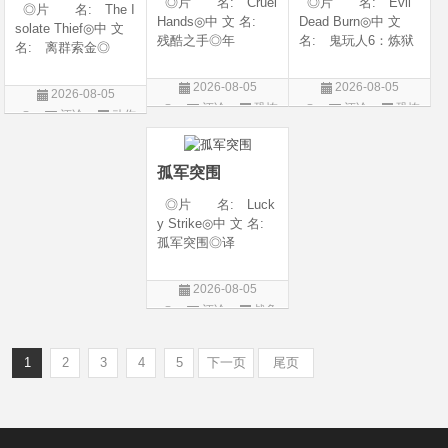
◎片 名: Cruel
◎片 名: Evil
◎片 名: The I
Hands◎中 文 名:
Dead Burn◎中 文
solate Thief◎中 文
残酷之手◎年
名: 鬼玩人6：炼狱
名: 离群索金◎
代: 2026◎产
◎译 名: 尸变
年 代: 2026◎
地: 澳大利亚◎
焚场(台) / 鬼玩人6：
产 地: 美国◎
2026-08-05
2026-08-05
2026-08-05
类 别: 惊悚 / 恐
燃烧 / 鬼玩人崛起衍
类 别: 西部◎
评论
恐怖
评论
恐怖
评论
动作
怖◎语 言: 英
生电影◎年 代:
语 言: 英语◎
片
片
语◎上映日期: 202
2026◎产 地:
片
上映日期: 2026-07-
6-07-24(澳大利亚)
美国◎类 别:
10(美国)◎IMDb评分
孤军突围
◎片 名: Luck
y Strike◎中 文 名:
孤军突围◎译
名: 致命打击◎
年 代: 2026◎
2026-08-05
产 地: 美国◎
评论
战争
类 别: 剧情 / 动
片
作 / 战争◎语 言:
英语◎上映日
1
2
3
4
5
下一页
尾页