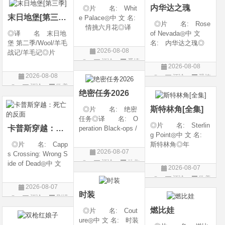
内华达之瑰
◎片 名: Whit
类 别: 动作 /
随着一同入
末日地堡[第三季]
e Palace◎中 文 名:
◎片 名: Rose
情挑六月花◎译
◎译 名 末日地
of Nevada◎中 文
名: 人间有情 / 极
堡 第二季/Wool/羊毛
名: 内华达之瑰◎
道之恋 / 白色宫殿◎
2026-08-08
战记/羊毛记◎片
译 名: 内华达
年 代: 1990◎
评论
爱情
名 Silo Season 2
玫瑰 / 英伦转生号
产 地: 美国◎
2026-08-08
◎年 代 2024◎
(港) / 谜航(台)◎年
片
类 别: 剧情 / 爱
2026-08-08
评论
恐怖
产 地 美国◎
代: 2025◎产
情◎语
评论
欧美
片
类 别 剧情 / 科
地: 英国◎类
绝密任务2026
剧
幻 / 悬疑◎语
别: 剧情 / 恐
斯特林角[全集]
◎片 名: 绝密
言 英语◎上映日
任务◎译 名: O
◎片 名: Sterlin
卡普斯穿越：死亡的反面
peration Black-ops /
g Point◎中 文 名:
中国兵王 / 中国兵王
◎片 名: Capp
斯特林角◎年
&amp;middot;绝密任
2026-08-07
s Crossing: Wrong S
代: 2026◎产
务◎年 代: 202
评论
动作
ide of Dead◎中 文
地: 美国◎类
6◎产 地: 中国
2026-08-07
名: 卡普斯穿越：
别: 剧情◎语
片
大陆◎类 别:
评论
欧美
死亡的反面◎年
言: 英语◎上映日
动作 / 战争 / 犯
2026-08-07
剧
代: 2026◎产
期: 2026-08-05(美
时装
评论
剧情
地: 美国◎类
国)◎IMDb评分: 6
片
燃比娃
◎片 名: Cout
别: 剧情 / 悬疑 / 惊
ure◎中 文 名: 时装
悚 / 犯罪◎语