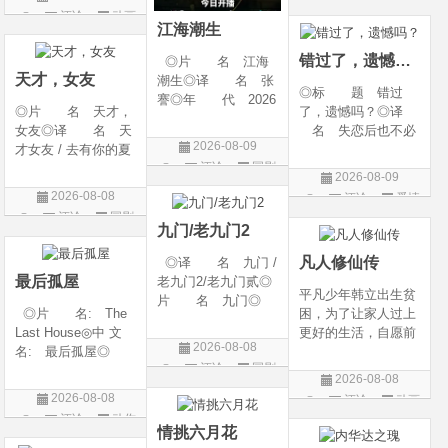
g Heaven / Perfect
语 言 汉语普通
评论
动画
片
World Movie: Nine T
话◎上映日期 2026
江海潮生
片
ribulations Incinerate
-06-12(中国大陆)◎
错过了，遗憾吗？
◎片 名 江海
the H
天才，女友
潮生◎译 名 张
◎标 题 错过
謇◎年 代 2026
◎片 名 天才，
了，遗憾吗？◎译
◎产 地 中国大
女友◎译 名 天
名 失恋后也不必
陆◎类 别 传记
2026-08-09
才女友 / 去有你的夏
做的12件事 / Be You
/ 历史 / 古装◎语
评论
国剧
天 / 当你耀眼时◎
rself◎年 代 20
言 汉语普通话◎
2026-08-09
年 代 2026◎
26◎产 地 中国
上映日期 2026-07-
2026-08-08
评论
爱情
产 地 中国大陆
大陆◎类 别 喜
20(中国大陆)◎
评论
国剧
片
◎类 别 剧情 /
剧 / 爱情◎语
九门/老九门2
爱情◎语 言 汉
言 汉语普通话◎上
凡人修仙传
◎译 名 九门 /
语普通话◎上映日期
映
最后孤屋
老九门2/老九门贰◎
平凡少年韩立出生贫
片 名 九门◎
◎片 名: The
困，为了让家人过上
年 代 2026◎
Last House◎中 文
更好的生活，自愿前
产 地 中国大陆
2026-08-08
名: 最后孤屋◎
去七玄门参加入门考
◎类 别 剧情 /
评论
国剧
译 名: 11817 /
核，最终被墨大夫收
奇幻 / 冒险◎语
2026-08-08
Eleven Eight One S
入门下。 墨大夫一
言 汉语普通话◎上
2026-08-08
评论
动画
even◎年 代: 2
开始对韩立悉心培
映日期 2026-07
评论
动作
片
026◎产 地: 英
养、传授医术，让韩
情挑六月花
片
国 / 法国 / 美国◎
立对他非常感激，但