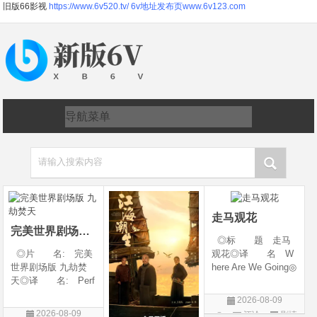
旧版66影视
https://www.6v520.tv/
6v地址发布页www.6v123.com
请输入搜索内容
走马观花
完美世界剧场版 九劫焚天
◎标 题 走马
◎片 名: 完美
观花◎译 名 W
世界剧场版 九劫焚
here Are We Going◎
天◎译 名: Perf
年 代 2026◎
ect World Movie: Ni
产 地 中国大陆
2026-08-09
ne Calamities Burnin
◎类 别 剧情◎
2026-08-09
评论
剧情