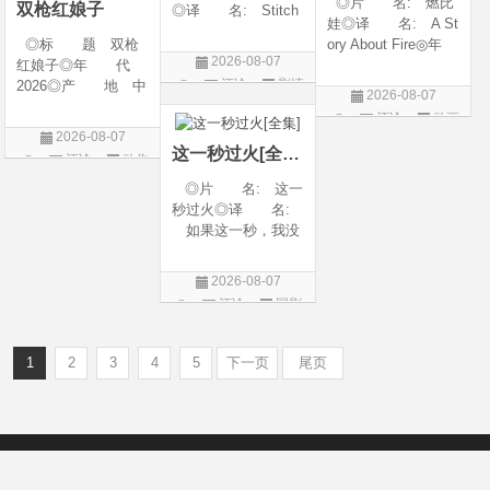
◎片 名: 燃比
双枪红娘子
◎译 名: Stitch
娃◎译 名: A St
es / 缝合 / 高订人生
◎标 题 双枪
ory About Fire◎年
(台)◎年 代: 20
2026-08-07
红娘子◎年 代
代: 2025◎产
25◎产 地: 法
评论
剧情
2026◎产 地 中
地: 中国大陆◎
国 / 美国◎类 别:
2026-08-07
国大陆◎类 别
类 别: 动画 / 奇
片
剧情◎语 言:
评论
动画
剧情 / 动作 / 战争◎
幻 / 冒险◎语 言:
法语 /
2026-08-07
片
上映日期 2026-08-
汉语普通话◎上映
这一秒过火[全集]
评论
动作
06(中国大陆)◎豆瓣
日期: 202
片
◎片 名: 这一
链接 https://movie.
秒过火◎译 名:
douban.com/s
如果这一秒，我没
遇见你 / 这一秒◎
年 代: 2026◎
2026-08-07
产 地: 中国大
评论
国剧
陆◎类 别: 剧
情 / 爱情◎语 言:
汉语普通话◎上映
1
2
3
4
5
下一页
尾页
Copyright © 2012-2022
新版6v电影（旧版66影视）- 免费电影下载