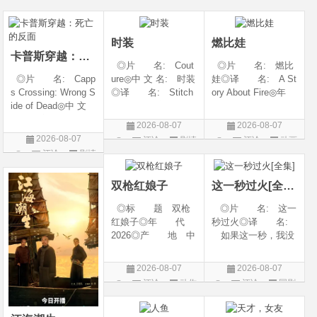
6◎产 地: 中国
奇幻 / 冒险◎语
言: 英语◎上映日
片
剧
大陆◎类 别:
言 汉语普通话◎上
期: 2026-08-05(美
动作 / 战争 / 犯
映日期 2026-07
国)◎IMDb评分: 6
时装
燃比娃
卡普斯穿越：死亡的反面
◎片 名: Cout
◎片 名: 燃比
◎片 名: Capp
ure◎中 文 名: 时装
娃◎译 名: A St
s Crossing: Wrong S
◎译 名: Stitch
ory About Fire◎年
ide of Dead◎中 文
es / 缝合 / 高订人生
代: 2025◎产
名: 卡普斯穿越：
(台)◎年 代: 20
地: 中国大陆◎
2026-08-07
2026-08-07
死亡的反面◎年
25◎产 地: 法
类 别: 动画 / 奇
2026-08-07
评论
剧情
评论
动画
代: 2026◎产
国 / 美国◎类 别:
幻 / 冒险◎语 言:
评论
剧情
片
片
地: 美国◎类
剧情◎语 言:
汉语普通话◎上映
片
别: 剧情 / 悬疑 / 惊
法语 /
日期: 202
双枪红娘子
这一秒过火[全集]
悚 / 犯罪◎语
◎标 题 双枪
◎片 名: 这一
红娘子◎年 代
秒过火◎译 名:
2026◎产 地 中
如果这一秒，我没
国大陆◎类 别
遇见你 / 这一秒◎
剧情 / 动作 / 战争◎
年 代: 2026◎
2026-08-07
2026-08-07
上映日期 2026-08-
产 地: 中国大
评论
动作
评论
国剧
06(中国大陆)◎豆瓣
陆◎类 别: 剧
片
链接 https://movie.
情 / 爱情◎语 言:
douban.com/s
汉语普通话◎上映