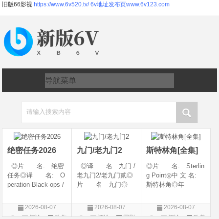
旧版66影视
https://www.6v520.tv/
6v地址发布页www.6v123.com
请输入搜索内容
绝密任务2026
九门/老九门2
斯特林角[全集]
◎片 名: 绝密
◎译 名 九门 /
◎片 名: Sterlin
任务◎译 名: O
老九门2/老九门贰◎
g Point◎中 文 名:
peration Black-ops /
片 名 九门◎
斯特林角◎年
中国兵王 / 中国兵王
年 代 2026◎
代: 2026◎产
&amp;middot;绝密任
产 地 中国大陆
地: 美国◎类
2026-08-07
2026-08-07
2026-08-07
务◎年 代: 202
◎类 别 剧情 /
别: 剧情◎语
评论
动作
评论
国剧
评论
欧美