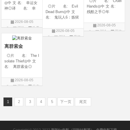
◎片 名: Cruel
◎中 文 名: 幸运女
◎片 名: Evil
Hands◎中 文 名:
神◎译 名: 幸
Dead Burn◎中 文
残酷之手◎年
运◎年 代: 202
名: 鬼玩人6：炼狱
代: 2026◎产
6◎产 地: 美国
2026-08-05
◎译 名: 尸变
地: 澳大利亚◎
◎类 别: 剧情 /
2026-08-05
评论
欧美
焚场(台) / 鬼玩人6：
类 别: 惊悚 / 恐
犯罪◎语 言:
2026-08-05
评论
恐怖
燃烧 / 鬼玩人崛起衍
怖◎语 言: 英
剧
英语◎上映日期: 2
评论
恐怖
片
生电影◎年 代:
语◎上映日期: 202
026-07-15(美国)
片
2026◎产 地:
6-07-24(澳大利亚)
离群索金
美国◎类 别:
◎片 名: The I
solate Thief◎中 文
名: 离群索金◎
年 代: 2026◎
产 地: 美国◎
2026-08-05
类 别: 西部◎
评论
动作
语 言: 英语◎
片
上映日期: 2026-07-
10(美国)◎IMDb评分
1
2
3
4
5
下一页
尾页
Copyright © 2012-2022
新版6v电影（旧版66影视）- 免费电影下载