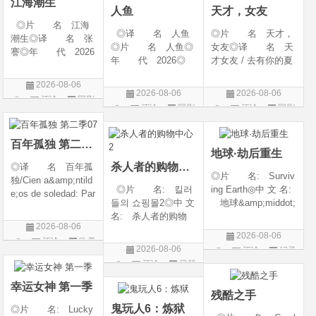
江海潮生
人鱼
天才，女友
◎片 名 江海
◎译 名 人鱼
◎片 名 天才，
潮生◎译 名 张
◎片 名 人鱼◎
女友◎译 名 天
謇◎年 代 2026
年 代 2026◎
才女友 / 去有你的夏
◎产 地 中国大
产 地 中国大陆
天 / 当你耀眼时◎
陆◎类 别 传记
2026-08-06
◎类 别 剧情 /
年 代 2026◎
/ 历史 / 古装◎语
2026-08-06
2026-08-06
评论
国剧
悬疑◎语 言 汉
产 地 中国大陆
言 汉语普通话◎
评论
国剧
评论
国剧
语普通话◎上映日
◎类 别 剧情 /
上映日期 2026-07-
期 2026-08-04(中国
爱情◎语 言 汉
20(中国大陆)◎
大陆)◎IMDb链接 t
语普通话◎上映日期
百年孤独 第二季07
地球·劫后重生
杀人者的购物中心2
◎译 名 百年孤
◎片 名: Surviv
独/Cien a&amp;ntild
◎片 名: 킬러
ing Earth◎中 文 名:
e;os de soledad: Par
들의 쇼핑몰2◎中 文
地球&amp;middot;
te 1/One Hundred Y
名: 杀人者的购物
劫后重生◎译
ears of Solitude/One
2026-08-06
中心2◎译 名:
名: 幸存地球◎
Hundred Years of So
2026-08-06
评论
欧美
A Shop for Killers S
年 代: 2026◎
litude: Part 1/百年孤
2026-08-06
评论
纪录
2 / A Shop for Killers
产 地: 美国◎
剧
寂/百年孤寂：第一
评论
日韩
片
Season 2◎年
类 别: 纪录片
部(台)/百年孤
剧
代: 2026◎产
◎语 言: 英语
幸运女神 第一季
残酷之手
地: 韩国
◎上映
鬼玩人6：炼狱
◎片 名: Lucky