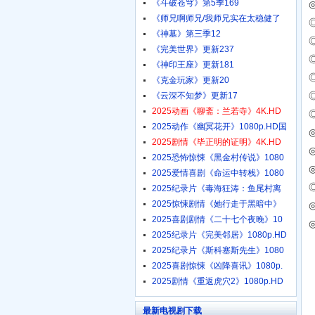
《斗破苍穹》第5季169
《师兄啊师兄/我师兄实在太稳健了
《神墓》第三季12
《完美世界》更新237
《神印王座》更新181
《克金玩家》更新20
《云深不知梦》更新17
2025动画《聊斋：兰若寺》4K.HD
国
2025动作《幽冥花开》1080p.HD国
◎
2025剧情《毕正明的证明》4K.HD
◎
国
2025恐怖惊悚《黑金村传说》1080
2025爱情喜剧《命运中转栈》1080
◎
2025纪录片《毒海狂涛：鱼尾村离
2025惊悚剧情《她行走于黑暗中》
◎
2025喜剧剧情《二十七个夜晚》10
2025纪录片《完美邻居》1080p.HD
2025纪录片《斯科塞斯先生》1080
2025喜剧惊悚《凶降喜讯》1080p.
2025剧情《重返虎穴2》1080p.HD
中
最新电视剧下载