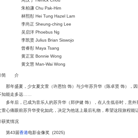
周汉宁 Henick Chou
朱柏谦 Chu Pak-Him
林熙彤 Hei Tung Hazel Lam
李尚正 Sheung-ching Lee
吴启洋 Phoebus Ng
李凯贤 Julius Brian Siswojo
曾睿彤 Maya Tsang
黄正宜 Bonnie Wong
黄文慧 Man-Wai Wong
◎简 介
那年盛夏，少女夏文萱（许恩怡 饰）与少年苏升华（陈卓贤 饰），因
不知能走多远……
多年后，已成为音乐人的苏升华（郑伊健 饰），在人生低谷时，意外重
文萱心痛眼前苏升华变化如此，决定为他送上最后礼物，希望这段旅程能
◎获奖情况
第43届
香港
电影金像奖 (2025)