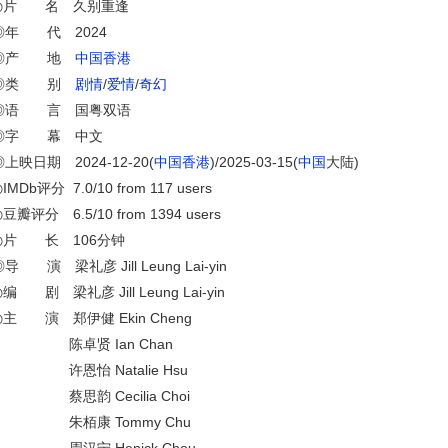
◎片 名 久别重逢
◎年 代 2024
◎产 地
中国
香港
◎类 别
剧情
/
爱情
/
奇幻
◎语 言 国粤双语
◎字 幕 中文
◎上映日期 2024-12-20(
中国
香港
)/2025-03-15(
中国
大陆)
IMDb评分 7.0/10 from 117 users
豆瓣评分 6.5/10 from 1394 users
◎片 长 106分钟
导 演 梁礼彦 Jill Leung Lai-yin
编 剧 梁礼彦 Jill Leung Lai-yin
◎主 演 郑伊健 Ekin Cheng
陈卓贤 Ian Chan
许恩怡 Natalie Hsu
蔡思韵 Cecilia Choi
朱栢康 Tommy Chu