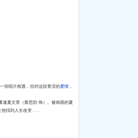
一张唱片相遇，但对这段青涩的
爱情
，
逢夏文萱（蔡思韵 饰）。被病困的夏
让他找到人生改变……