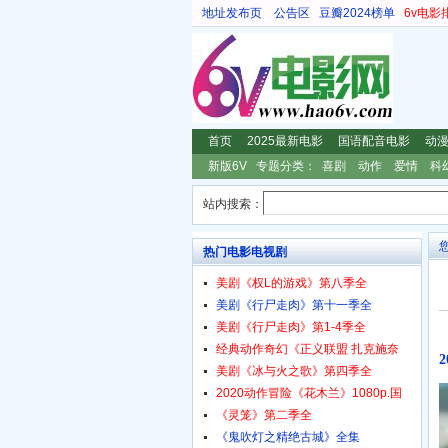
地址发布页
公告区
豆瓣2024榜单
6v电影
首页
2025最新电影
国语配音电影
动
新版6V
专题分类：
喜剧
动作
爱情
科
站内搜索：
热门电影电视剧
美剧《权L的游戏》第八季全
美剧《行尸走肉》第十一季全
美剧《行尸走肉》第1-4季全
经典动作奇幻《正义联盟 扎克施奈
美剧《冰与火之歌》第四季全
2020动作冒险《花木兰》1080p.国
《灵笼》第二季全
《鬼吹灯之精绝古城》全集