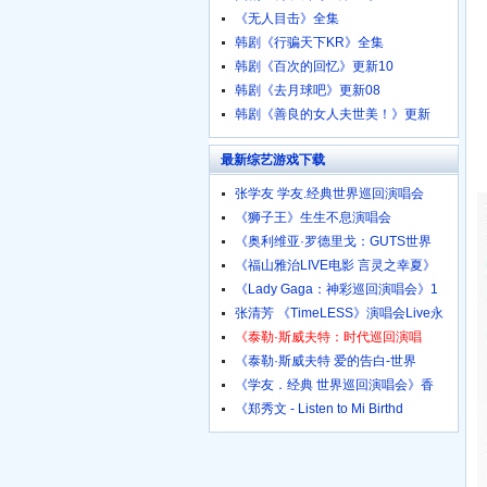
《无人目击》全集
韩剧《行骗天下KR》全集
韩剧《百次的回忆》更新10
韩剧《去月球吧》更新08
韩剧《善良的女人夫世美！》更新
最新综艺游戏下载
张学友 学友.经典世界巡回演唱会
《狮子王》生生不息演唱会
《奥利维亚·罗德里戈：GUTS世界
《福山雅治LIVE电影 言灵之幸夏》
《Lady Gaga：神彩巡回演唱会》1
张清芳 《TimeLESS》演唱会Live永
《泰勒·斯威夫特：时代巡回演唱
《泰勒·斯威夫特 爱的告白-世界
《学友．经典 世界巡回演唱会》香
《郑秀文 - Listen to Mi Birthd