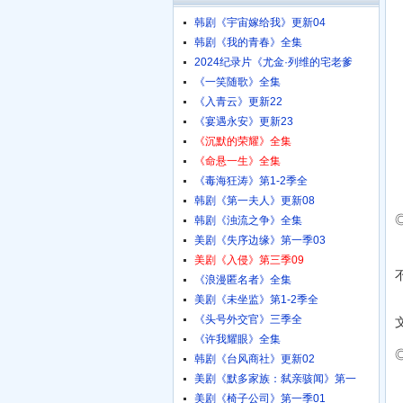
韩剧《宇宙嫁给我》更新04
韩剧《我的青春》全集
2024纪录片《尤金·列维的宅老爹
《一笑随歌》全集
《入青云》更新22
《宴遇永安》更新23
《沉默的荣耀》全集
《命悬一生》全集
《毒海狂涛》第1-2季全
韩剧《第一夫人》更新08
韩剧《浊流之争》全集
美剧《失序边缘》第一季03
美剧《入侵》第三季09
《浪漫匿名者》全集
美剧《未坐监》第1-2季全
《头号外交官》三季全
《许我耀眼》全集
韩剧《台风商社》更新02
美剧《默多家族：弑亲骇闻》第一
美剧《椅子公司》第一季01