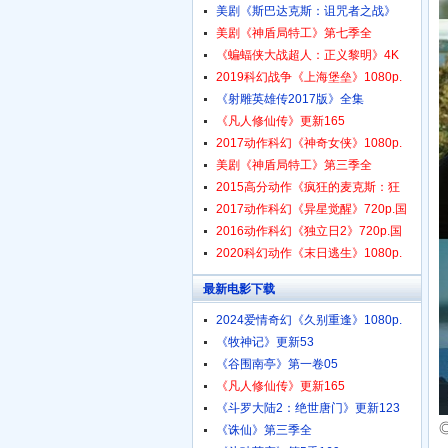
美剧《斯巴达克斯：诅咒者之战》
美剧《神盾局特工》第七季全
《蝙蝠侠大战超人：正义黎明》4K
2019科幻战争《上海堡垒》1080p.
《射雕英雄传2017版》全集
《凡人修仙传》更新165
2017动作科幻《神奇女侠》1080p.
美剧《神盾局特工》第三季全
2015高分动作《疯狂的麦克斯：狂
2017动作科幻《异星觉醒》720p.国
2016动作科幻《独立日2》720p.国
2020科幻动作《末日逃生》1080p.
最新电影下载
2024爱情奇幻《久别重逢》1080p.
《牧神记》更新53
《谷围南亭》第一卷05
《凡人修仙传》更新165
《斗罗大陆2：绝世唐门》更新123
《诛仙》第三季全