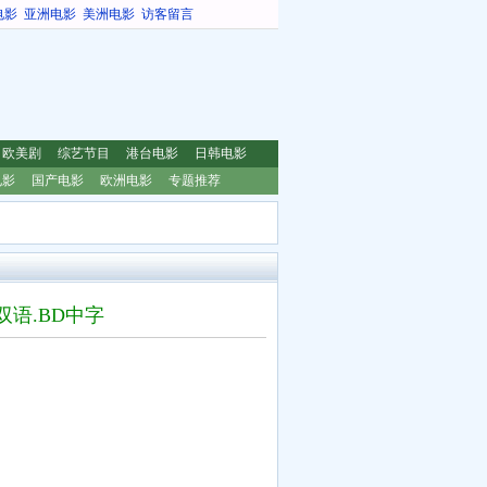
电影
亚洲电影
美洲电影
访客留言
欧美剧
综艺节目
港台电影
日韩电影
电影
国产电影
欧洲电影
专题推荐
双语.BD中字