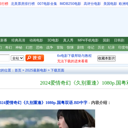
排行榜
北美票房排行榜
007电影全集
IMDB250电影
高评分电影
美国电影
欧洲
漫新番
经典高清
动画电影
3D电影
真人秀
MP4手机电影
国剧
日韩剧
幻
奇幻
神秘
幻想
恐怖
战争
冒险
惊悚
剧情
传记
历史
纪录
印度
6v电影下载帮助与教程
无法下载的进来看看
您的位置：
首页
>
2025最新电影
> 下载页面
2024爱情奇幻《久别重逢》1080p.国粤
2024爱情奇幻《久别重逢》1080p.国粤双语.BD中字
- 内容介绍：