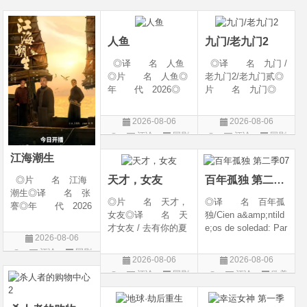
幻 / 冒险◎语 言:
06(中国大陆)◎豆瓣
陆◎类 别: 剧
片
片
汉语普通话◎上映
链接 https://movie.
情 / 爱情◎语 言:
日期: 202
douban.com/s
汉语普通话◎上映
人鱼
九门/老九门2
◎译 名 人鱼
◎译 名 九门 /
◎片 名 人鱼◎
老九门2/老九门贰◎
年 代 2026◎
片 名 九门◎
产 地 中国大陆
年 代 2026◎
◎类 别 剧情 /
产 地 中国大陆
2026-08-06
2026-08-06
悬疑◎语 言 汉
◎类 别 剧情 /
评论
国剧
评论
国剧
语普通话◎上映日
奇幻 / 冒险◎语
期 2026-08-04(中国
言 汉语普通话◎上
江海潮生
大陆)◎IMDb链接 t
映日期 2026-07
天才，女友
百年孤独 第二季07
◎片 名 江海
潮生◎译 名 张
◎片 名 天才，
◎译 名 百年孤
謇◎年 代 2026
女友◎译 名 天
独/Cien a&amp;ntild
◎产 地 中国大
才女友 / 去有你的夏
e;os de soledad: Par
陆◎类 别 传记
2026-08-06
天 / 当你耀眼时◎
te 1/One Hundred Y
/ 历史 / 古装◎语
评论
国剧
年 代 2026◎
ears of Solitude/One
言 汉语普通话◎
2026-08-06
2026-08-06
产 地 中国大陆
Hundred Years of So
上映日期 2026-07-
评论
国剧
评论
欧美
◎类 别 剧情 /
litude: Part 1/百年孤
20(中国大陆)◎
剧
爱情◎语 言 汉
寂/百年孤寂：第一
语普通话◎上映日期
部(台)/百年孤