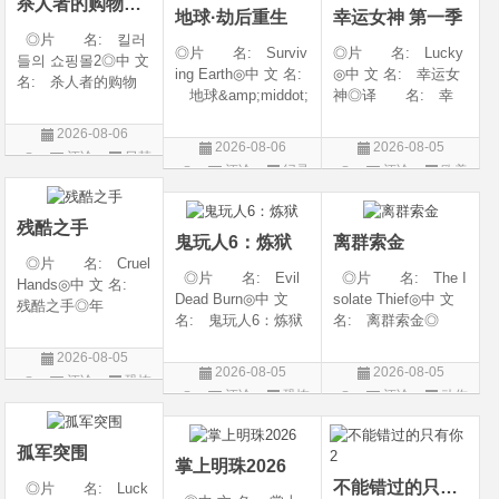
杀人者的购物中心2
地球·劫后重生
幸运女神 第一季
◎片 名: 킬러
◎片 名: Surviv
◎片 名: Lucky
들의 쇼핑몰2◎中 文
ing Earth◎中 文 名:
◎中 文 名: 幸运女
名: 杀人者的购物
地球&amp;middot;
神◎译 名: 幸
中心2◎译 名:
劫后重生◎译
运◎年 代: 202
A Shop for Killers S
2026-08-06
名: 幸存地球◎
6◎产 地: 美国
2 / A Shop for Killers
2026-08-06
2026-08-05
评论
日韩
年 代: 2026◎
◎类 别: 剧情 /
Season 2◎年
评论
纪录
评论
欧美
产 地: 美国◎
犯罪◎语 言:
剧
代: 2026◎产
片
剧
类 别: 纪录片
英语◎上映日期: 2
地: 韩国
◎语 言: 英语
026-07-15(美国)
残酷之手
鬼玩人6：炼狱
离群索金
◎上映
◎片 名: Cruel
◎片 名: Evil
◎片 名: The I
Hands◎中 文 名:
Dead Burn◎中 文
solate Thief◎中 文
残酷之手◎年
名: 鬼玩人6：炼狱
名: 离群索金◎
代: 2026◎产
◎译 名: 尸变
年 代: 2026◎
地: 澳大利亚◎
2026-08-05
焚场(台) / 鬼玩人6：
产 地: 美国◎
类 别: 惊悚 / 恐
2026-08-05
2026-08-05
评论
恐怖
燃烧 / 鬼玩人崛起衍
类 别: 西部◎
怖◎语 言: 英
评论
恐怖
评论
动作
生电影◎年 代:
语 言: 英语◎
片
语◎上映日期: 202
片
片
2026◎产 地:
上映日期: 2026-07-
6-07-24(澳大利亚)
美国◎类 别:
10(美国)◎IMDb评分
孤军突围
掌上明珠2026
不能错过的只有你2
◎片 名: Luck