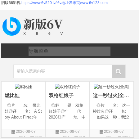
旧版66影视
https://www.6v520.tv/
6v地址发布页www.6v123.com
请输入搜索内容
燃比娃
双枪红娘子
这一秒过火[全集]
◎片 名: 燃比
◎标 题 双枪
◎片 名: 这一
娃◎译 名: A St
红娘子◎年 代
秒过火◎译 名:
ory About Fire◎年
2026◎产 地 中
如果这一秒，我没
代: 2025◎产
国大陆◎类 别
遇见你 / 这一秒◎
地: 中国大陆◎
剧情 / 动作 / 战争◎
年 代: 2026◎
2026-08-07
2026-08-07
2026-08-07
类 别: 动画 / 奇
上映日期 2026-08-
产 地: 中国大
评论
动画
评论
动作
评论
国剧