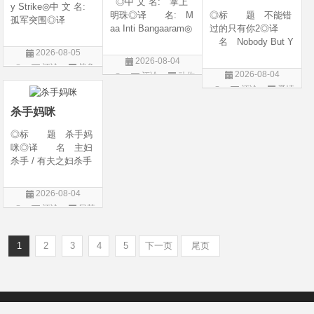
◎中 文 名: 掌上
y Strike◎中 文 名:
明珠◎译 名: M
◎标 题 不能错
孤军突围◎译
aa Inti Bangaaram◎
过的只有你2◎译
名: 致命打击◎
年 代: 2026◎
名 Nobody But Y
年 代: 2026◎
2026-08-05
产 地: 印度◎
ou 2◎年 代 20
产 地: 美国◎
2026-08-04
评论
战争
类 别: 动作 / 惊
26◎产 地 中国
类 别: 剧情 / 动
2026-08-04
评论
动作
悚◎语 言: 泰
大陆◎类 别 喜
片
作 / 战争◎语 言:
评论
爱情
片
卢固语 Telugu◎上映
剧 / 爱情◎语
英语◎上映日
片
日期: 2026-06
言 汉语普通话◎上
杀手妈咪
映日期 2026-04-1
◎标 题 杀手妈
咪◎译 名 主妇
杀手 / 有夫之妇杀手
/ Married Woman Kil
ler / A Bona Fide Kill
2026-08-04
er◎年 代 2026
评论
日韩
◎产 地 韩国◎
剧
类 别 剧情 / 惊
悚◎语
1
2
3
4
5
下一页
尾页
Copyright © 2012-2022
新版6v电影（旧版66影视）- 免费电影下载