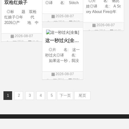
◎片 名: 燃比
双枪红娘子
◎译 名: Stitch
娃◎译 名: A St
es / 缝合 / 高订人生
◎标 题 双枪
ory About Fire◎年
(台)◎年 代: 20
2026-08-07
红娘子◎年 代
代: 2025◎产
25◎产 地: 法
评论
剧情
2026◎产 地 中
地: 中国大陆◎
国 / 美国◎类 别:
2026-08-07
国大陆◎类 别
类 别: 动画 / 奇
片
剧情◎语 言:
评论
动画
剧情 / 动作 / 战争◎
幻 / 冒险◎语 言:
法语 /
2026-08-07
片
上映日期 2026-08-
汉语普通话◎上映
这一秒过火[全集]
评论
动作
06(中国大陆)◎豆瓣
日期: 202
片
◎片 名: 这一
链接 https://movie.
秒过火◎译 名:
douban.com/s
如果这一秒，我没
遇见你 / 这一秒◎
年 代: 2026◎
2026-08-07
产 地: 中国大
评论
国剧
陆◎类 别: 剧
情 / 爱情◎语 言:
汉语普通话◎上映
1
2
3
4
5
下一页
尾页
Copyright © 2012-2022
新版6v电影（旧版66影视）- 免费电影下载