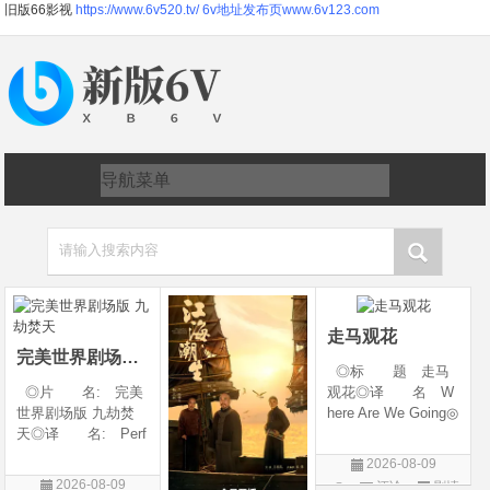
旧版66影视
https://www.6v520.tv/
6v地址发布页www.6v123.com
请输入搜索内容
走马观花
完美世界剧场版 九劫焚天
◎标 题 走马
◎片 名: 完美
观花◎译 名 W
世界剧场版 九劫焚
here Are We Going◎
天◎译 名: Perf
年 代 2026◎
ect World Movie: Ni
产 地 中国大陆
2026-08-09
ne Calamities Burnin
◎类 别 剧情◎
2026-08-09
评论
剧情