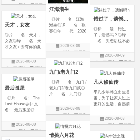
g Heaven / Perfect
语 言 汉语普通
评论
动画
片
World Movie: Nine T
话◎上映日期 2026
江海潮生
片
ribulations Incinerate
-06-12(中国大陆)◎
错过了，遗憾吗？
◎片 名 江海
the H
天才，女友
潮生◎译 名 张
◎标 题 错过
謇◎年 代 2026
◎片 名 天才，
了，遗憾吗？◎译
◎产 地 中国大
女友◎译 名 天
名 失恋后也不必
陆◎类 别 传记
2026-08-09
才女友 / 去有你的夏
做的12件事 / Be You
/ 历史 / 古装◎语
评论
国剧
天 / 当你耀眼时◎
rself◎年 代 20
言 汉语普通话◎
2026-08-09
年 代 2026◎
26◎产 地 中国
上映日期 2026-07-
2026-08-08
评论
爱情
产 地 中国大陆
大陆◎类 别 喜
20(中国大陆)◎
评论
国剧
片
◎类 别 剧情 /
剧 / 爱情◎语
九门/老九门2
爱情◎语 言 汉
言 汉语普通话◎上
凡人修仙传
◎译 名 九门 /
语普通话◎上映日期
映
最后孤屋
老九门2/老九门贰◎
平凡少年韩立出生贫
片 名 九门◎
◎片 名: The
困，为了让家人过上
年 代 2026◎
Last House◎中 文
更好的生活，自愿前
产 地 中国大陆
2026-08-08
名: 最后孤屋◎
去七玄门参加入门考
◎类 别 剧情 /
评论
国剧
译 名: 11817 /
核，最终被墨大夫收
奇幻 / 冒险◎语
2026-08-08
Eleven Eight One S
入门下。 墨大夫一
言 汉语普通话◎上
2026-08-08
评论
动画
even◎年 代: 2
开始对韩立悉心培
映日期 2026-07
评论
动作
片
026◎产 地: 英
养、传授医术，让韩
情挑六月花
片
国 / 法国 / 美国◎
立对他非常感激，但