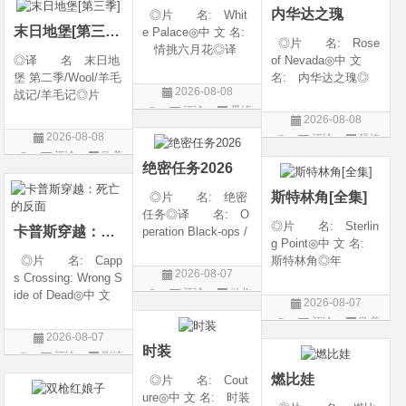
内华达之瑰
◎片 名: Whit
类 别: 动作 /
随着一同入
末日地堡[第三季]
e Palace◎中 文 名:
◎片 名: Rose
情挑六月花◎译
◎译 名 末日地
of Nevada◎中 文
名: 人间有情 / 极
堡 第二季/Wool/羊毛
名: 内华达之瑰◎
道之恋 / 白色宫殿◎
2026-08-08
战记/羊毛记◎片
译 名: 内华达
年 代: 1990◎
评论
爱情
名 Silo Season 2
玫瑰 / 英伦转生号
产 地: 美国◎
2026-08-08
◎年 代 2024◎
(港) / 谜航(台)◎年
片
类 别: 剧情 / 爱
2026-08-08
评论
恐怖
产 地 美国◎
代: 2025◎产
情◎语
评论
欧美
片
类 别 剧情 / 科
地: 英国◎类
绝密任务2026
剧
幻 / 悬疑◎语
别: 剧情 / 恐
斯特林角[全集]
◎片 名: 绝密
言 英语◎上映日
任务◎译 名: O
◎片 名: Sterlin
卡普斯穿越：死亡的反面
peration Black-ops /
g Point◎中 文 名:
中国兵王 / 中国兵王
◎片 名: Capp
斯特林角◎年
&amp;middot;绝密任
2026-08-07
s Crossing: Wrong S
代: 2026◎产
务◎年 代: 202
评论
动作
ide of Dead◎中 文
地: 美国◎类
6◎产 地: 中国
2026-08-07
名: 卡普斯穿越：
别: 剧情◎语
片
大陆◎类 别:
评论
欧美
死亡的反面◎年
言: 英语◎上映日
动作 / 战争 / 犯
2026-08-07
剧
代: 2026◎产
期: 2026-08-05(美
时装
评论
剧情
地: 美国◎类
国)◎IMDb评分: 6
片
燃比娃
◎片 名: Cout
别: 剧情 / 悬疑 / 惊
ure◎中 文 名: 时装
悚 / 犯罪◎语