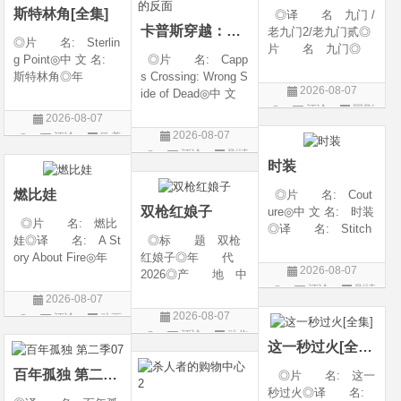
斯特林角[全集]
◎译 名 九门 /
卡普斯穿越：死亡的反面
老九门2/老九门贰◎
◎片 名: Sterlin
片 名 九门◎
g Point◎中 文 名:
◎片 名: Capp
年 代 2026◎
斯特林角◎年
s Crossing: Wrong S
产 地 中国大陆
2026-08-07
代: 2026◎产
ide of Dead◎中 文
◎类 别 剧情 /
评论
国剧
地: 美国◎类
名: 卡普斯穿越：
奇幻 / 冒险◎语
2026-08-07
别: 剧情◎语
死亡的反面◎年
言 汉语普通话◎上
2026-08-07
评论
欧美
言: 英语◎上映日
代: 2026◎产
映日期 2026-07
评论
剧情
剧
期: 2026-08-05(美
地: 美国◎类
时装
片
国)◎IMDb评分: 6
别: 剧情 / 悬疑 / 惊
燃比娃
◎片 名: Cout
悚 / 犯罪◎语
双枪红娘子
ure◎中 文 名: 时装
◎片 名: 燃比
◎译 名: Stitch
娃◎译 名: A St
◎标 题 双枪
es / 缝合 / 高订人生
ory About Fire◎年
红娘子◎年 代
(台)◎年 代: 20
2026-08-07
代: 2025◎产
2026◎产 地 中
25◎产 地: 法
评论
剧情
地: 中国大陆◎
国大陆◎类 别
国 / 美国◎类 别:
2026-08-07
类 别: 动画 / 奇
剧情 / 动作 / 战争◎
片
剧情◎语 言:
2026-08-07
评论
动画
幻 / 冒险◎语 言:
上映日期 2026-08-
法语 /
评论
动作
片
汉语普通话◎上映
06(中国大陆)◎豆瓣
这一秒过火[全集]
片
日期: 202
链接 https://movie.
百年孤独 第二季07
◎片 名: 这一
douban.com/s
秒过火◎译 名: