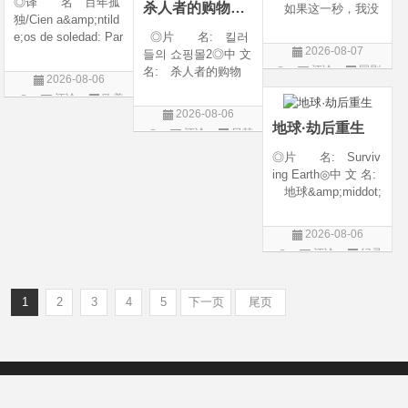
◎译 名 百年孤
杀人者的购物中心2
如果这一秒，我没
独/Cien a&amp;ntild
遇见你 / 这一秒◎
e;os de soledad: Par
◎片 名: 킬러
年 代: 2026◎
2026-08-07
te 1/One Hundred Y
들의 쇼핑몰2◎中 文
产 地: 中国大
评论
国剧
ears of Solitude/One
名: 杀人者的购物
陆◎类 别: 剧
2026-08-06
Hundred Years of So
中心2◎译 名:
情 / 爱情◎语 言:
评论
欧美
litude: Part 1/百年孤
A Shop for Killers S
汉语普通话◎上映
2026-08-06
剧
寂/百年孤寂：第一
2 / A Shop for Killers
地球·劫后重生
评论
日韩
部(台)/百年孤
Season 2◎年
剧
◎片 名: Surviv
代: 2026◎产
ing Earth◎中 文 名:
地: 韩国
地球&amp;middot;
劫后重生◎译
名: 幸存地球◎
2026-08-06
年 代: 2026◎
评论
纪录
产 地: 美国◎
片
类 别: 纪录片
◎语 言: 英语
1
2
3
4
5
下一页
尾页
◎上映
Copyright © 2012-2022
新版6v电影（旧版66影视）- 免费电影下载