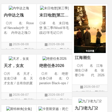
开始对韩立悉心培
026◎产 地: 英
产 地: 美国◎
片
片
片
养、传授医术，让韩
国 / 法国 / 美国◎
类 别: 剧情 / 爱
立对他非常感激，但
类 别: 动作 /
情◎语
内华达之瑰
末日地堡[第三季]
随着一同入
◎片 名: Rose
◎译 名 末日地
of Nevada◎中 文
堡 第二季/Wool/羊毛
名: 内华达之瑰◎
战记/羊毛记◎片
译 名: 内华达
名 Silo Season 2
玫瑰 / 英伦转生号
◎年 代 2024◎
2026-08-08
2026-08-08
(港) / 谜航(台)◎年
产 地 美国◎
评论
恐怖
评论
欧美
代: 2025◎产
类 别 剧情 / 科
片
剧
地: 英国◎类
幻 / 悬疑◎语
江海潮生
别: 剧情 / 恐
言 英语◎上映日
天才，女友
绝密任务2026
◎片 名 江海
潮生◎译 名 张
◎片 名 天才，
◎片 名: 绝密
謇◎年 代 2026
女友◎译 名 天
任务◎译 名: O
◎产 地 中国大
才女友 / 去有你的夏
peration Black-ops /
陆◎类 别 传记
2026-08-07
天 / 当你耀眼时◎
中国兵王 / 中国兵王
/ 历史 / 古装◎语
评论
国剧
年 代 2026◎
&amp;middot;绝密任
言 汉语普通话◎
2026-08-07
2026-08-07
产 地 中国大陆
务◎年 代: 202
上映日期 2026-07-
评论
国剧
评论
动作
◎类 别 剧情 /
6◎产 地: 中国
20(中国大陆)◎
片
爱情◎语 言 汉
大陆◎类 别:
九门/老九门2
语普通话◎上映日期
动作 / 战争 / 犯