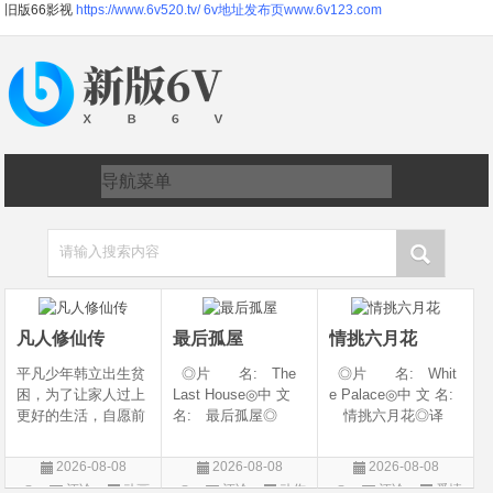
旧版66影视
https://www.6v520.tv/
6v地址发布页www.6v123.com
请输入搜索内容
凡人修仙传
最后孤屋
情挑六月花
平凡少年韩立出生贫
◎片 名: The
◎片 名: Whit
困，为了让家人过上
Last House◎中 文
e Palace◎中 文 名:
更好的生活，自愿前
名: 最后孤屋◎
情挑六月花◎译
去七玄门参加入门考
译 名: 11817 /
名: 人间有情 / 极
核，最终被墨大夫收
Eleven Eight One S
道之恋 / 白色宫殿◎
2026-08-08
2026-08-08
2026-08-08
入门下。 墨大夫一
even◎年 代: 2
年 代: 1990◎
评论
动画
评论
动作
评论
爱情