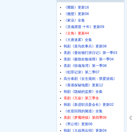
《耀眼》更新16
《翘楚》更新06
《家业》全集
《灵魂摆渡·十年》更新09
《主角》更新44
《大唐迷雾》全集
韩剧《菜鸟炊事兵》更新08
美剧《曼哈顿打拼日记》第一季03
美剧《极致欢愉保障》第一季04
美剧《惊魂海湾》第一季08
《犯罪记录》第二季07
高分泰剧《女生规则：禁爱游戏》
《香港探秘地图》更新12
韩剧《隐秘的监察》全集
美剧《亢奋》第三季全
韩剧《新进职员姜会长》更新02
《欢迎回我的频道》全集
美剧《梦魇绝镇》第四季06
《男公馆》更新06
韩剧《大叔再出招》更新04