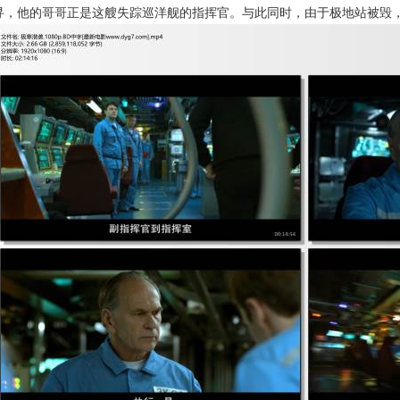
寻，他的哥哥正是这艘失踪巡洋舰的指挥官。与此同时，由于极地站被毁