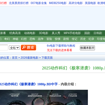
排行榜
北美票房排行榜
007电影全集
IMDB250电影
高评分电影
美国电影
欧洲
漫新番
经典高清
动画电影
3D电影
真人秀
MP4手机电影
国剧
日韩剧
幻
奇幻
神秘
幻想
恐怖
战争
冒险
惊悚
剧情
传记
历史
纪录
印度
6v电影下载帮助与教程
无法下载的进来看看
您的位置：
首页
>
2026最新电影
> 下载页面
2025动作科幻《极寒潜袭》1080p
2025动作科幻《极寒潜袭》1080p.BD中字
- 内容介绍：