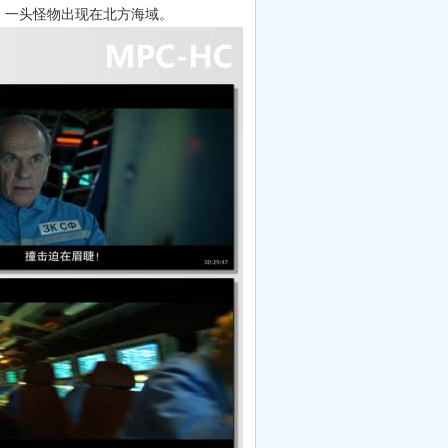
，一头怪物出现在北方海域。