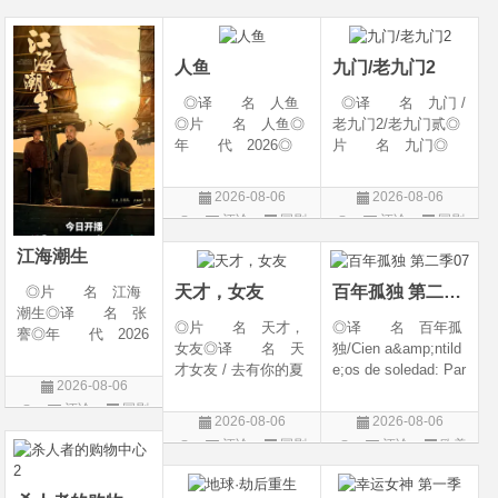
幻 / 冒险◎语 言:
06(中国大陆)◎豆瓣
陆◎类 别: 剧
片
片
汉语普通话◎上映
链接 https://movie.
情 / 爱情◎语 言:
日期: 202
douban.com/s
汉语普通话◎上映
人鱼
九门/老九门2
◎译 名 人鱼
◎译 名 九门 /
◎片 名 人鱼◎
老九门2/老九门贰◎
年 代 2026◎
片 名 九门◎
产 地 中国大陆
年 代 2026◎
◎类 别 剧情 /
产 地 中国大陆
2026-08-06
2026-08-06
悬疑◎语 言 汉
◎类 别 剧情 /
评论
国剧
评论
国剧
语普通话◎上映日
奇幻 / 冒险◎语
期 2026-08-04(中国
言 汉语普通话◎上
江海潮生
大陆)◎IMDb链接 t
映日期 2026-07
天才，女友
百年孤独 第二季07
◎片 名 江海
潮生◎译 名 张
◎片 名 天才，
◎译 名 百年孤
謇◎年 代 2026
女友◎译 名 天
独/Cien a&amp;ntild
◎产 地 中国大
才女友 / 去有你的夏
e;os de soledad: Par
陆◎类 别 传记
2026-08-06
天 / 当你耀眼时◎
te 1/One Hundred Y
/ 历史 / 古装◎语
评论
国剧
年 代 2026◎
ears of Solitude/One
言 汉语普通话◎
2026-08-06
2026-08-06
产 地 中国大陆
Hundred Years of So
上映日期 2026-07-
评论
国剧
评论
欧美
◎类 别 剧情 /
litude: Part 1/百年孤
20(中国大陆)◎
剧
爱情◎语 言 汉
寂/百年孤寂：第一
语普通话◎上映日期
部(台)/百年孤