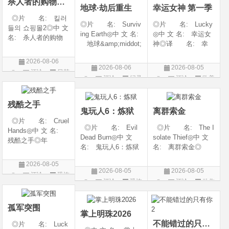
杀人者的购物中心2
地球·劫后重生
幸运女神 第一季
◎片 名: 킬러
◎片 名: Surviv
◎片 名: Lucky
들의 쇼핑몰2◎中 文
ing Earth◎中 文 名:
◎中 文 名: 幸运女
名: 杀人者的购物
地球&amp;middot;
神◎译 名: 幸
中心2◎译 名:
劫后重生◎译
运◎年 代: 202
A Shop for Killers S
2026-08-06
名: 幸存地球◎
6◎产 地: 美国
2 / A Shop for Killers
2026-08-06
2026-08-05
评论
日韩
年 代: 2026◎
◎类 别: 剧情 /
Season 2◎年
评论
纪录
评论
欧美
产 地: 美国◎
犯罪◎语 言:
剧
代: 2026◎产
片
剧
类 别: 纪录片
英语◎上映日期: 2
地: 韩国
◎语 言: 英语
026-07-15(美国)
残酷之手
鬼玩人6：炼狱
离群索金
◎上映
◎片 名: Cruel
◎片 名: Evil
◎片 名: The I
Hands◎中 文 名:
Dead Burn◎中 文
solate Thief◎中 文
残酷之手◎年
名: 鬼玩人6：炼狱
名: 离群索金◎
代: 2026◎产
◎译 名: 尸变
年 代: 2026◎
地: 澳大利亚◎
2026-08-05
焚场(台) / 鬼玩人6：
产 地: 美国◎
类 别: 惊悚 / 恐
2026-08-05
2026-08-05
评论
恐怖
燃烧 / 鬼玩人崛起衍
类 别: 西部◎
怖◎语 言: 英
评论
恐怖
评论
动作
生电影◎年 代:
语 言: 英语◎
片
语◎上映日期: 202
片
片
2026◎产 地:
上映日期: 2026-07-
6-07-24(澳大利亚)
美国◎类 别:
10(美国)◎IMDb评分
孤军突围
掌上明珠2026
不能错过的只有你2
◎片 名: Luck