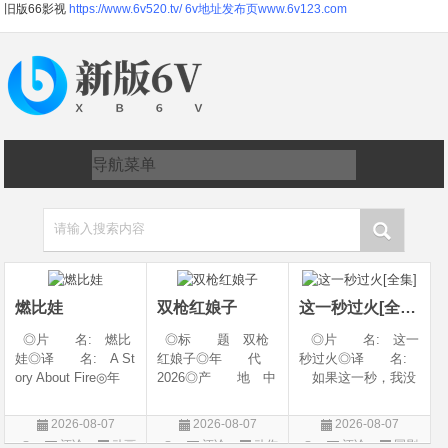
旧版66影视
https://www.6v520.tv/
6v地址发布页www.6v123.com
请输入搜索内容
燃比娃
双枪红娘子
这一秒过火[全集]
◎片 名: 燃比
◎标 题 双枪
◎片 名: 这一
娃◎译 名: A St
红娘子◎年 代
秒过火◎译 名:
ory About Fire◎年
2026◎产 地 中
如果这一秒，我没
代: 2025◎产
国大陆◎类 别
遇见你 / 这一秒◎
地: 中国大陆◎
剧情 / 动作 / 战争◎
年 代: 2026◎
2026-08-07
2026-08-07
2026-08-07
类 别: 动画 / 奇
上映日期 2026-08-
产 地: 中国大
评论
动画
评论
动作
评论
国剧