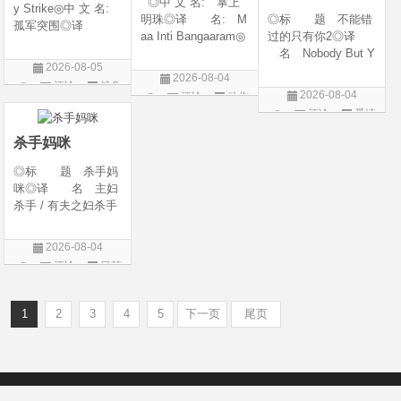
◎中 文 名: 掌上
y Strike◎中 文 名:
明珠◎译 名: M
◎标 题 不能错
孤军突围◎译
aa Inti Bangaaram◎
过的只有你2◎译
名: 致命打击◎
年 代: 2026◎
名 Nobody But Y
年 代: 2026◎
2026-08-05
产 地: 印度◎
ou 2◎年 代 20
产 地: 美国◎
2026-08-04
评论
战争
类 别: 动作 / 惊
26◎产 地 中国
类 别: 剧情 / 动
2026-08-04
评论
动作
悚◎语 言: 泰
大陆◎类 别 喜
片
作 / 战争◎语 言:
评论
爱情
片
卢固语 Telugu◎上映
剧 / 爱情◎语
英语◎上映日
片
日期: 2026-06
言 汉语普通话◎上
杀手妈咪
映日期 2026-04-1
◎标 题 杀手妈
咪◎译 名 主妇
杀手 / 有夫之妇杀手
/ Married Woman Kil
ler / A Bona Fide Kill
2026-08-04
er◎年 代 2026
评论
日韩
◎产 地 韩国◎
剧
类 别 剧情 / 惊
悚◎语
1
2
3
4
5
下一页
尾页
Copyright © 2012-2022
新版6v电影（旧版66影视）- 免费电影下载