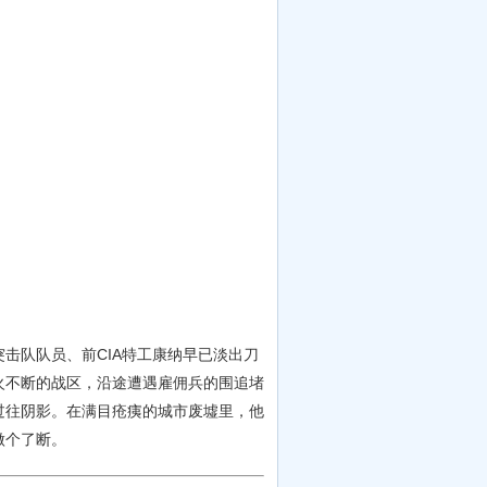
击队队员、前CIA特工康纳早已淡出刀
火不断的战区，沿途遭遇雇佣兵的围追堵
过往阴影。在满目疮痍的城市废墟里，他
做个了断。