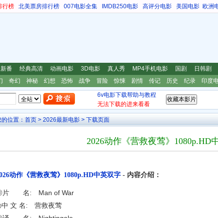
排行榜
北美票房排行榜
007电影全集
IMDB250电影
高评分电影
美国电影
欧洲
漫新番
经典高清
动画电影
3D电影
真人秀
MP4手机电影
国剧
日韩剧
幻
奇幻
神秘
幻想
恐怖
战争
冒险
惊悚
剧情
传记
历史
纪录
印度
6v电影下载帮助与教程
无法下载的进来看看
您的位置：
首页
>
2026最新电影
> 下载页面
2026动作《营救夜莺》1080p.H
2026动作《营救夜莺》1080p.HD中英双字
- 内容介绍：
◎片 名: Man of War
◎中 文 名: 营救夜莺