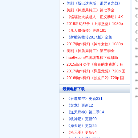
美剧《斯巴达克斯：诅咒者之战》
美剧《神盾局特工》第七季全
《蝙蝠侠大战超人：正义黎明》4K
2019科幻战争《上海堡垒》1080p.
《凡人修仙传》更新181
《射雕英雄传2017版》全集
2017动作科幻《神奇女侠》1080p.
◎
美剧《神盾局特工》第三季全
◎
hao6v.com在线观看和下载帮助
◎
2015高分动作《疯狂的麦克斯：狂
2017动作科幻《异星觉醒》720p.国
2016动作科幻《独立日2》720p.国
◎
最新电影下载
《吞噬星空》更新231
《盘龙》更新12
《逆天邪神》第二季14
《牧神记》更新90
《择天记》更新25
《沧元图》更新84