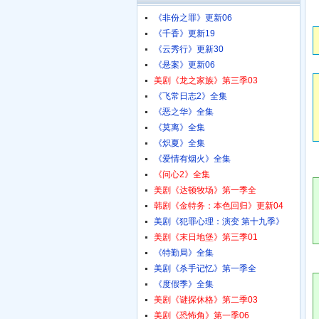
《非份之罪》更新06
《千香》更新19
《云秀行》更新30
《悬案》更新06
美剧《龙之家族》第三季03
《飞常日志2》全集
《恶之华》全集
《莫离》全集
《炽夏》全集
《爱情有烟火》全集
《问心2》全集
美剧《达顿牧场》第一季全
韩剧《金特务：本色回归》更新04
美剧《犯罪心理：演变 第十九季》
美剧《末日地堡》第三季01
《特勤局》全集
美剧《杀手记忆》第一季全
《度假季》全集
美剧《谜探休格》第二季03
美剧《恐怖角》第一季06