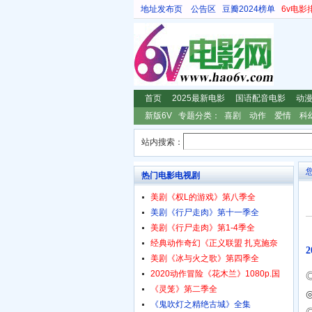
地址发布页
公告区
豆瓣2024榜单
6v电影
首页
2025最新电影
国语配音电影
动
新版6V
专题分类：
喜剧
动作
爱情
科
站内搜索：
热门电影电视剧
美剧《权L的游戏》第八季全
美剧《行尸走肉》第十一季全
美剧《行尸走肉》第1-4季全
经典动作奇幻《正义联盟 扎克施奈
美剧《冰与火之歌》第四季全
2020动作冒险《花木兰》1080p.国
《灵笼》第二季全
《鬼吹灯之精绝古城》全集