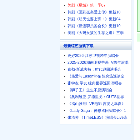
美剧《星城》第一季07
韩剧《医到孤岛爱上你》更新10
韩剧《明天也要上班！》更新04
韩剧《新进职员姜会长》更新10
美剧《大码女孩的生存之道》三季
最新综艺游戏下载
更好2026·江苏卫视跨年演唱会
2025-2026湖南卫视芒果TV跨年演唱
泰勒·斯威夫特：时代巡回演唱会
《热爱与Eason常在 陈奕迅巡演全
张学友 学友.经典世界巡回演唱会
《狮子王》生生不息演唱会
《奥利维亚·罗德里戈：GUTS世界
《福山雅治LIVE电影 言灵之幸夏》
《Lady Gaga：神彩巡回演唱会》1
张清芳 《TimeLESS》演唱会Live永