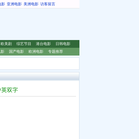
电影
亚洲电影
美洲电影
访客留言
欧美剧
综艺节目
港台电影
日韩电影
电影
国产电影
欧洲电影
专题推荐
D中英双字