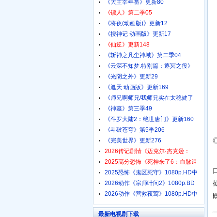
《大主宰年番》更新80
《镖人》第二季05
《将夜(动画版)》更新12
《搜神记 动画版》更新17
《仙逆》更新148
《斩神之凡尘神域》第二季04
《云深不知梦.特别篇：逐冥之役》
《光阴之外》更新29
《遮天 动画版》更新169
《师兄啊师兄/我师兄实在太稳健了
《神墓》第三季49
《斗罗大陆2：绝世唐门》更新160
《斗破苍穹》第5季206
《完美世界》更新276
2026传记剧情《迈克尔·杰克逊：
2025高分恐怖《死神来了6：血脉诅
2025恐怖《鬼区死守》1080p.HD中
2026动作《宗师叶问2》1080p.BD
中
2026动作《营救夜莺》1080p.HD中
最新电视剧下载